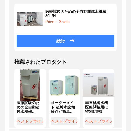
医療試験のための全自動超純水機械
80L/H
Price： 3 sets
続行
推薦されたプロダクト
医療試験のた
オーダーメイ
垂直極純水機
100L
めの全自動超
ド 超純水設備
医療試験用に
用水浄
純水機械
操作が簡単
特別に設計
超純水
80L/H
ZWL-
ム 110
10/20/40/60/80/100/200
240V~
ベストプライス
ベストプライス
ベストプライス
ベス