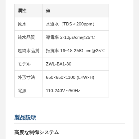
属性
値
原水
水道水（TDS＜200ppm）
純水品質
導電率 2-10μs/cm@25℃
超純水品質
抵抗率 16~18.2MΩ .cm@25℃
モデル
ZWL-BA1-80
外形寸法
650×650×1100 (L×W×H)
電源
110-240V ~/50Hz
製品説明
高度な制御システム