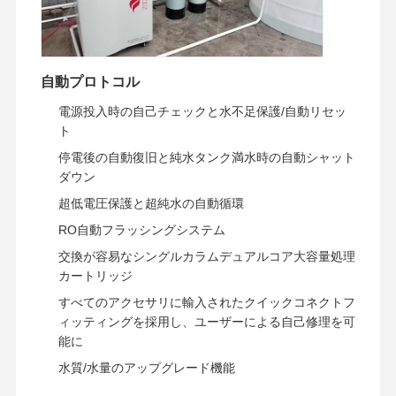
工場見学
品質管理
お問い合わせ
ニュース
自動プロトコル
電源投入時の自己チェックと水不足保護/自動リセッ
ト
停電後の自動復旧と純水タンク満水時の自動シャット
事例
引金 を 求め
ダウン
て ください
超低電圧保護と超純水の自動循環
RO自動フラッシングシステム
研究室超純水システム
交換が容易なシングルカラムデュアルコア大容量処理
カートリッジ
Ultrapure水機械
すべてのアクセサリに輸入されたクイックコネクトフ
超純水浄化システム
ィッティングを採用し、ユーザーによる自己修理を可
能に
超純水設備
水質/水量のアップグレード機能
超純水フィルタリングシステム