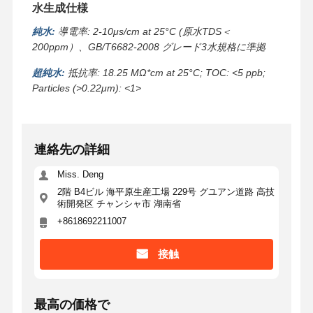
水生成仕様
超純 RO 水システム
純水:
導電率: 2-10μs/cm at 25°C (原水TDS＜
200ppm）、GB/T6682-2008 グレード3水規格に準拠
工業用水浄化システム
超純水:
抵抗率: 18.25 MΩ*cm at 25°C; TOC: <5 ppb;
脱イオンされた水機械
Particles (>0.22μm): <1>
水浄化用消耗品
水浄化システム用アクセサリー
連絡先の詳細
Miss. Deng
2階 B4ビル 海平原生産工場 229号 グユアン道路 高技
術開発区 チャンシャ市 湖南省
+8618692211007
接触
最高の価格で