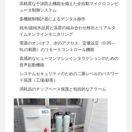
高精度な干渉防止機能を備えた全自動マイクロコンピ
ュータ制御システム
多機能制御計器によるデジタル操作
純水/超純水品質と温度の組み合わせ検出とリアルタ
イムオンラインモニタリング
電源のオン/オフ、水のアクセス、定量設定（0.05～
9Lの範囲）のリモートコントロール機能
直感的なヒューマンマシンインタラクションのための
音声起動機能
システムセキュリティのための二重レベルのパスワー
ド保護（工場/顧客）
消耗品のチップベース保護と包括的なアラーム
ホーム
製品
ビデオ
私たちについ
て