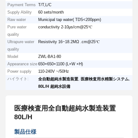
Payment Terms
T/T,L/C
Supply Ability
60 sets/month
Raw water
Municipal tap water( TDS<200ppm)
Pure water
conductivity 2-10μs/cm@25℃
quality
Ultrapure water
Resistivity 16~18.2MΩ .cm@25℃
quality
Model
ZWL-BA1-80
Appearance size
650×650×1100 (L×W ×H)
Power supply
110-240V ~/50Hz
ハイライト:
,
,
全自動超純水製造装置
医療検査用水精製システム
80L/H 超純水設備
医療検査用全自動超純水製造装置
80L/H
製品仕様