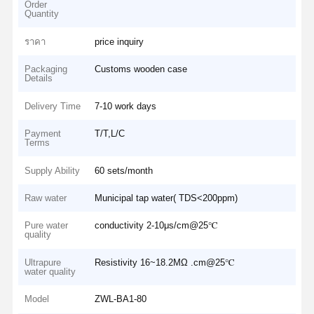
Order
Quantity
ราคา
price inquiry
Packaging
Customs wooden case
Details
Delivery Time
7-10 work days
Payment
T/T,L/C
Terms
Supply Ability
60 sets/month
Raw water
Municipal tap water( TDS<200ppm)
Pure water
conductivity 2-10μs/cm@25℃
quality
Ultrapure
Resistivity 16~18.2MΩ .cm@25℃
water quality
Model
ZWL-BA1-80