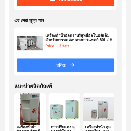
এর সেরা মূল্য পান
เครื่องทําน้ําอัลตราบริสุทธิ์อัตโนมัติเต็ม
สําหรับการทดสอบทางการแพทย์ 80L / H
Price： 3 sets
চালিয়ে
แนะนำผลิตภัณฑ์
เครื่องทําน้ํา
การปรับแต่ง อุ
เครื่องทําน้ํา อุล
อุปกรณ