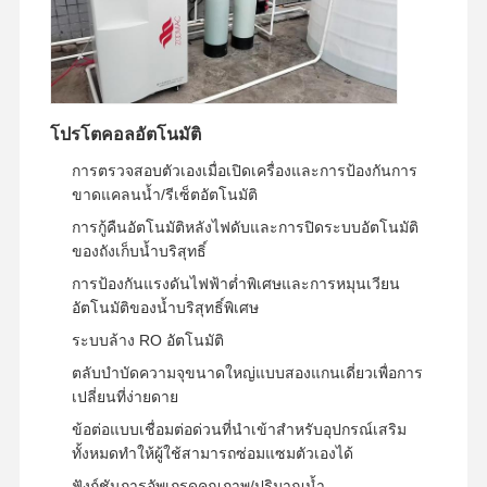
ระบบกรองน้ํา อุลตราเพียว
ระบบน้ำ RO อัลตร้าเพียว
ระบบทําความสะอาดน้ําอุตสาหกรรม
โปรโตคอลอัตโนมัติ
เครื่องทำน้ำปราศจากไอออน
การตรวจสอบตัวเองเมื่อเปิดเครื่องและการป้องกันการ
ขาดแคลนน้ำ/รีเซ็ตอัตโนมัติ
สินค้าใช้ในการทําความสะอาดน้ํา
การกู้คืนอัตโนมัติหลังไฟดับและการปิดระบบอัตโนมัติ
อุปกรณ์เสริมระบบทําความสะอาดน้ํา
ของถังเก็บน้ำบริสุทธิ์
การป้องกันแรงดันไฟฟ้าต่ำพิเศษและการหมุนเวียน
อัตโนมัติของน้ำบริสุทธิ์พิเศษ
ระบบล้าง RO อัตโนมัติ
ตลับบำบัดความจุขนาดใหญ่แบบสองแกนเดี่ยวเพื่อการ
เปลี่ยนที่ง่ายดาย
ข้อต่อแบบเชื่อมต่อด่วนที่นำเข้าสำหรับอุปกรณ์เสริม
ทั้งหมดทำให้ผู้ใช้สามารถซ่อมแซมตัวเองได้
ฟังก์ชันการอัพเกรดคุณภาพ/ปริมาณน้ำ