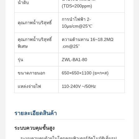
น้ำดิบ
(TDS<200ppm)
การนำไฟฟ้า 2-
คุณภาพน้ำบริสุทธิ์
10μs/cm@25℃
คุณภาพน้ำบริสุทธิ์
ความต้านทาน 16~18.2MΩ
พิเศษ
.cm@25̃
รุ่น
ZWL-BA1-80
ขนาดภายนอก
650×650×1100 (ย×ก×ส)
แหล่งจ่ายไฟ
110-240V ~/50Hz
รายละเอียดสินค้า
หน้าแรก
สินค้า
วิดีโอ
เกี่ยวกับเรา
ระบบควบคุมขั้นสูง
ระบบควบคุมด้วยไมโครคอมพิวเตอร์อัตโนมัติเต็มรูป