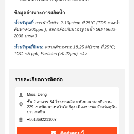
ข้อมูลจำเพาะการผลิตน้ำ
น้ำบริสุทธิ์:
การนำไฟฟ้า: 2-10μs/cm ที่ 25°C (TDS ของน้ำ
ต้นทาง<200ppm), สอดคล้องกับมาตรฐานน้ำ GB/T6682-
2008 เกรด 3
น้ำบริสุทธิ์พิเศษ:
ความต้านทาน: 18.25 MΩ*cm ที่ 25°C;
TOC: <5 ppb; Particles (>0.22μm): <1>
รายละเอียดการติดต่อ
Miss. Deng
ชั้น 2 อาคาร B4 โรงงานผลิตฮาปิงยวน ซอยกิวยวน
229 เขตพัฒนาเทคโนโลยีสูง เมืองชางชะ จังหวัดฮุนัน
ประเทศจีน
+8618692211007
ติดต่อตอนนี้