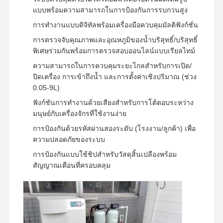
แบบพร้อมความสามารถในการป้องกันการรบกวนสูง
การทำงานแบบดิจิทัลพร้อมเครื่องมือควบคุมมัลติฟังก์ชั่น
ทัวร์โรงงาน
การควบคุม
ติดต่อเรา
ข่าว
การตรวจจับคุณภาพและอุณหภูมิของน้ำบริสุทธิ์/บริสุทธิ์
คุณภาพ
พิเศษร่วมกันพร้อมการตรวจสอบออนไลน์แบบเรียลไทม์
ความสามารถในการควบคุมระยะไกลสำหรับการเปิด/
ปิดเครื่อง การเข้าถึงน้ำ และการตั้งค่าเชิงปริมาณ (ช่วง
0.05-9L)
ฟังก์ชันการทำงานด้วยเสียงสำหรับการโต้ตอบระหว่าง
กรณี
ขอใบเสนอ
มนุษย์กับเครื่องจักรที่ใช้งานง่าย
ราคา
การป้องกันด้วยรหัสผ่านสองระดับ (โรงงาน/ลูกค้า) เพื่อ
ความปลอดภัยของระบบ
ระบบน้ํา อุลตราเพียว ของห้องปฏิบัติการ
การป้องกันแบบใช้ชิปสำหรับวัสดุสิ้นเปลืองพร้อม
สัญญาณเตือนที่ครอบคลุม
เครื่องทำน้ำบริสุทธิ์พิเศษ
ระบบกรองน้ำบริสุทธิ์พิเศษ
อุปกรณ์สําหรับน้ําที่บริสุทธิ์มาก