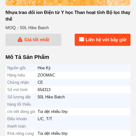
Nhựa trao đổi ion Điện tử Y học Than hoạt tính Bộ lọc thay
thế
MOQ：50L Hike Batch
Giá tốt nhất
Liên hệ với bây giờ
Mô Tả Sản Phẩm
Nguồn gốc
Hoa Kỳ
Hàng hiệu
ZOOMAC
Chứng nhận
CE
Số mô hình
654313
Số lượng đặt
50L Hike Batch
hàng tối thiểu
chi tiết đóng gói
Túi dệt nhiều lớp
Điều khoản
L/C, T/T.
thanh toán
Khả năng cung
Túi dệt nhiều lớp