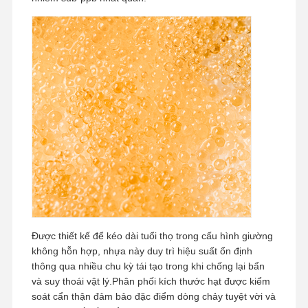
Tham Quan
Kiểm Soát
Liên Hệ
Tin Tức
Nhà Máy
Chất Lượng
Các Trường
Yêu Cầu Báo
Hợp
Giá
Hệ thống nước siêu tinh khiết trong phòng thí nghiệm
Máy nước siêu tinh khiết
Được thiết kế để kéo dài tuổi thọ trong cấu hình giường
hệ thống lọc nước siêu tinh khiết
không hỗn hợp, nhựa này duy trì hiệu suất ổn định
thông qua nhiều chu kỳ tái tạo trong khi chống lại bẩn
Thiết bị nước siêu tinh khiết
và suy thoái vật lý.Phân phối kích thước hạt được kiểm
soát cẩn thận đảm bảo đặc điểm dòng chảy tuyệt vời và
Hệ thống lọc nước siêu tinh khiết