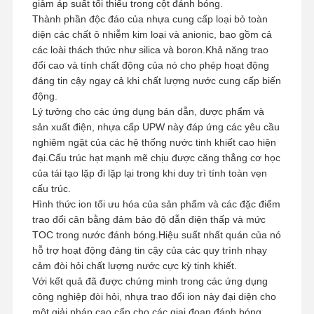
giảm áp suất tối thiểu trong cột đánh bóng.
Thành phần độc đáo của nhựa cung cấp loại bỏ toàn
Hệ Thống Nước RO Siêu Tinh Khiết
diện các chất ô nhiễm kim loại và anionic, bao gồm cả
các loài thách thức như silica và boron.Khả năng trao
Hệ thống lọc nước công nghiệp
đổi cao và tính chất động của nó cho phép hoạt động
đáng tin cậy ngay cả khi chất lượng nước cung cấp biến
Máy nước khử ion
động.
Lý tưởng cho các ứng dụng bán dẫn, dược phẩm và
Các sản phẩm tiêu thụ tinh khiết nước
sản xuất điện, nhựa cấp UPW này đáp ứng các yêu cầu
nghiêm ngặt của các hệ thống nước tinh khiết cao hiện
Phụ kiện hệ thống lọc nước
đại.Cấu trúc hạt mạnh mẽ chịu được căng thẳng cơ học
của tái tạo lặp đi lặp lại trong khi duy trì tính toàn vẹn
cấu trúc.
Hình thức ion tối ưu hóa của sản phẩm và các đặc điểm
trao đổi cân bằng đảm bảo độ dẫn điện thấp và mức
TOC trong nước đánh bóng.Hiệu suất nhất quán của nó
hỗ trợ hoạt động đáng tin cậy của các quy trình nhạy
cảm đòi hỏi chất lượng nước cực kỳ tinh khiết.
Với kết quả đã được chứng minh trong các ứng dụng
công nghiệp đòi hỏi, nhựa trao đổi ion này đại diện cho
một giải pháp cao cấp cho các giai đoạn đánh bóng