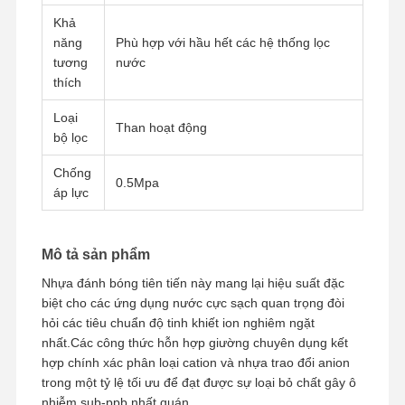
Khả
năng
Phù hợp với hầu hết các hệ thống lọc
tương
nước
thích
Loại
Than hoạt động
bộ lọc
Chống
0.5Mpa
áp lực
Mô tả sản phẩm
Nhựa đánh bóng tiên tiến này mang lại hiệu suất đặc
biệt cho các ứng dụng nước cực sạch quan trọng đòi
hỏi các tiêu chuẩn độ tinh khiết ion nghiêm ngặt
nhất.Các công thức hỗn hợp giường chuyên dụng kết
Trang Chủ
Các Sản
Video
Về Chúng
hợp chính xác phân loại cation và nhựa trao đổi anion
Phẩm
Tôi
trong một tỷ lệ tối ưu để đạt được sự loại bỏ chất gây ô
nhiễm sub-ppb nhất quán.