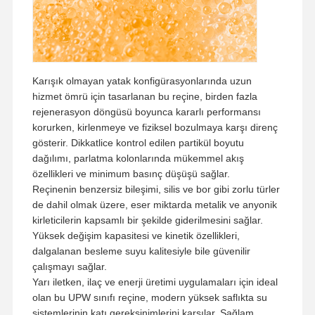
Fabrika Turu
Kalite Kontrol
Bize Ulaşın
Haberler
Karışık olmayan yatak konfigürasyonlarında uzun
hizmet ömrü için tasarlanan bu reçine, birden fazla
rejenerasyon döngüsü boyunca kararlı performansı
korurken, kirlenmeye ve fiziksel bozulmaya karşı direnç
Davalar
Teklif Alın
gösterir. Dikkatlice kontrol edilen partikül boyutu
dağılımı, parlatma kolonlarında mükemmel akış
Laboratuvar Ultra Saf Su Sistemi
özellikleri ve minimum basınç düşüşü sağlar.
Reçinenin benzersiz bileşimi, silis ve bor gibi zorlu türler
Ultra Saf Su Makinesi
de dahil olmak üzere, eser miktarda metalik ve anyonik
kirleticilerin kapsamlı bir şekilde giderilmesini sağlar.
ultra saf su arıtma sistemi
Yüksek değişim kapasitesi ve kinetik özellikleri,
dalgalanan besleme suyu kalitesiyle bile güvenilir
Ultra saf su ekipmanları
çalışmayı sağlar.
Yarı iletken, ilaç ve enerji üretimi uygulamaları için ideal
Ultra saf su filtrasyon sistemi
olan bu UPW sınıfı reçine, modern yüksek saflıkta su
sistemlerinin katı gereksinimlerini karşılar. Sağlam