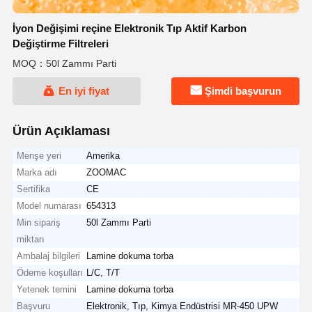
İyon Değişimi reçine Elektronik Tıp Aktif Karbon
Değiştirme Filtreleri
MOQ：50l Zammı Parti
En iyi fiyat
Şimdi başvurun
Ürün Açıklaması
Menşe yeri
Amerika
Marka adı
ZOOMAC
Sertifika
CE
Model numarası
654313
Min sipariş
50l Zammı Parti
miktarı
Ambalaj bilgileri
Lamine dokuma torba
Ödeme koşulları
L/C, T/T
Yetenek temini
Lamine dokuma torba
Başvuru
Elektronik, Tıp, Kimya Endüstrisi MR-450 UPW