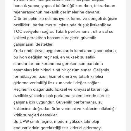
Ultra Saf RO Su Sistemi
boncuk yapısı, yapısal bütünlüğü korurken, tekrarlanan
rejenerasyonun mekanik gerilmelerine dayanır.
Endüstriyel Su Temizleme Sistemi
Ürünün optimize edilmiş iyonik formu ve dengeli değişim
özellikleri, parlatılmış su çıktısında düşük iletkenlik ve
Deiyonize Su Makinesi
TOC seviyeleri sağlar. Tutarlı performansı, ultra saf su
kalitesi gerektiren hassas süreçlerin güvenilir
Su Temizleme Tüketicileri
çalışmasını destekler.
Zorlu endüstriyel uygulamalarda kanıtlanmış sonuçlarla,
Su Temizleme Sistemi Aksesuarları
bu iyon değişim reçinesi, en yüksek su saflık
standartlarının korunması gereken son parlatma
aşamaları için birinci sınıf bir çözüm sunar. Gelişmiş
formülasyon, uzun hizmet ömrü ve tutarlı kirletici
giderme verimliliği ile uzun vadeli değer sağlar.
Reçinenin olağanüstü fiziksel ve kimyasal kararlılığı,
özellikle yüksek akışlı parlatma sistemlerinde sürekli
çalışma için uygundur. Güvenilir performansı, su
kalitesinin doğrudan ürün verimini ve kalitesini etkilediği
kritik süreçleri destekler.
Bu UPW sınıfı reçine, modern yüksek teknoloji
endüstrilerinin gerektirdiği titiz kirletici gidermeyi