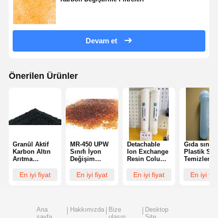
Devam et
Önerilen Ürünler
Granül Aktif
MR-450 UPW
Detachable
Gıda sınıfı
Karbon Altın
Sınıfı İyon
Ion Exchange
Plastik Su
Arıtma
Değişim
Resin Column
Temizleme
Endüstriyel
Reçinesi
Water
Tüketim
Su Arıtma
Düşük PPB
Purification
malzemeler
En iyi fiyat
En iyi fiyat
En iyi fiyat
En iyi fiy
Fotokatalizör
Seviyeleri
Consumables
Ultra
Karbon Fiber
TOC
Reusable
Temizlenm
Temizleme
reçine süt
Özellikleri
Ana
Hakkımızda
Bize
Desktop
sayfa
ulaşın
Site