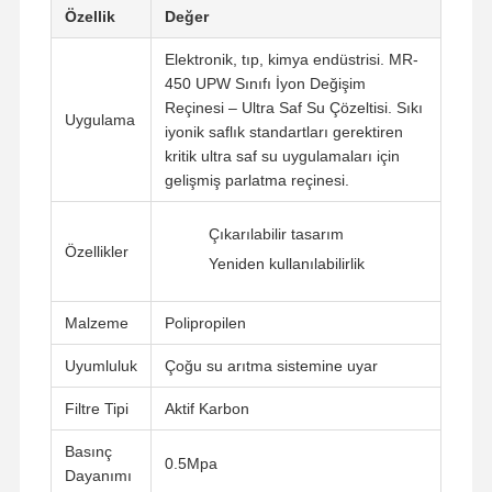
Özellik
Değer
Elektronik, tıp, kimya endüstrisi. MR-
450 UPW Sınıfı İyon Değişim
Reçinesi – Ultra Saf Su Çözeltisi. Sıkı
Uygulama
iyonik saflık standartları gerektiren
kritik ultra saf su uygulamaları için
gelişmiş parlatma reçinesi.
Çıkarılabilir tasarım
Özellikler
Yeniden kullanılabilirlik
Malzeme
Polipropilen
Uyumluluk
Çoğu su arıtma sistemine uyar
Filtre Tipi
Aktif Karbon
Basınç
0.5Mpa
Dayanımı