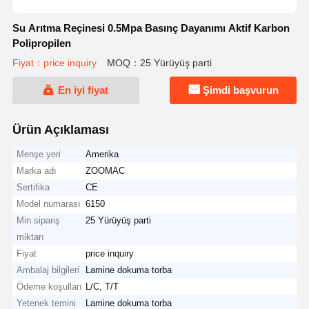
Su Arıtma Reçinesi 0.5Mpa Basınç Dayanımı Aktif Karbon
Polipropilen
Fiyat：price inquiry
MOQ：25 Yürüyüş parti
En iyi fiyat
Şimdi başvurun
Ürün Açıklaması
Menşe yeri
Amerika
Marka adı
ZOOMAC
Sertifika
CE
Model numarası
6150
Min sipariş
25 Yürüyüş parti
miktarı
Fiyat
price inquiry
Ambalaj bilgileri
Lamine dokuma torba
Ödeme koşulları
L/C, T/T
Yetenek temini
Lamine dokuma torba