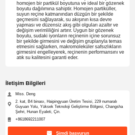
homojen bir partikül boyutuna ve ideal bir gözenek
boyutu dağılımına sahiptir. Homojen partiküller,
suyun reçine katmanından düzgün bir şekilde
geçmesini sağlayarak, su akışının kısa devre
Fabrika Turu
Kalite Kontrol
Bize Ulaşın
Haberler
yapması ve düzensiz akış gibi olguları azaltır ve
değişim verimliliğini artırır. Uygun bir gözenek
boyutu, sudaki iyonların reçinenin içine sorunsuz
bir şekilde girmesini ve değişim gruplarıyla temas
etmesini sağlarken, makromoleküler safsızlıkların
girmesini engelleyerek, reçinenin performansını ve
atık su kalitesini garanti eder.
Davalar
Teklif Alın
Laboratuvar Ultra Saf Su Sistemi
İletişim Bilgileri
Ultra Saf Su Makinesi
Miss. Deng
ultra saf su arıtma sistemi
2. kat, B4 binası, Haipingyuan Üretim Tesisi, 229 numaralı
Guyuan Yolu, Yüksek Teknoloji Geliştirme Bölgesi, Changsha
Şehri, Hunan Eyaleti, Çin.
Ultra saf su ekipmanları
+8618692211007
Ultra saf su filtrasyon sistemi
Şimdi başvurun