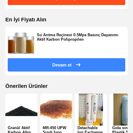
Ultra Saf RO Su Sistemi
Endüstriyel Su Temizleme Sistemi
En İyi Fiyatı Alın
Deiyonize Su Makinesi
Su Arıtma Reçinesi 0.5Mpa Basınç Dayanımı
Su Temizleme Tüketicileri
Aktif Karbon Polipropilen
Su Temizleme Sistemi Aksesuarları
Devam et
Önerilen Ürünler
Granül Aktif
MR-450 UPW
Detachable
Gıda sınıfı
Karbon Altın
Sınıfı İyon
Ion Exchange
Plastik Su