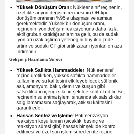
Yüksek Dönüşüm Oranı
: Nükleer sınıf reçinenin,
özellikle anyon değişim reçinesinin OH-tipi
dönüşüm oranının %95'e ulaşması ve aşması
gerekmektedir. Yüksek bir dönüşüm oranı,
reçinenin iyon değişim reaksiyonuna daha fazla
aktif grubun katıldığı anlamına gelir, bu da sudaki
iyonları uzaklaştırma yeteneğini büyük ölçüde
artırır ve sudaki Cl⁻ gibi artık zararlı iyonları en aza
indirebilir.
Gelişmiş Hazırlama Süreci
Yüksek Saflıkta Hammaddeler
: Nükleer sınıf
reçine üretilirken, yüksek saflıkta hammaddeler
kullanılır ve su kalitesini etkileyebilecek sülfonik
asit, amonyum, bakır, demir ve kurşun gibi
safsızlıkların içeriği sıkı bir şekilde kontrol edilir. Bu,
reçinenin su arıtma işlemi sırasında ek safsızlıklar
salgılamamasını sağlayarak, atık su kalitesini
garanti eder.
Hassas Sentez ve İşleme
: Polimerizasyon
Evde
Ürünler
Videolar
Bizim
reaksiyon koşullarının (sıcaklık, basınç ve
Hakkımızda
reaksiyon süresi gibi) hassas bir şekilde kontrol
edilmesi ve özel son işlem süreçleri ile reçine,