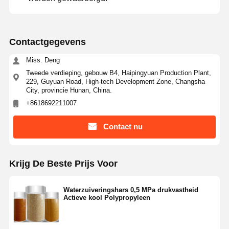
Ultra Pure RO water systeem
Contactgegevens
Industrieel waterzuiveringssysteem
Miss. Deng
Gedeioniseerde Watermachine
Tweede verdieping, gebouw B4, Haipingyuan Production Plant,
229, Guyuan Road, High-tech Development Zone, Changsha
Verbrauchsmateriaal voor waterzuivering
City, provincie Hunan, China.
+8618692211007
Bijbehorende onderdelen van waterzuiveringssysteem
Contact nu
Krijg De Beste Prijs Voor
Waterzuiveringshars 0,5 MPa drukvastheid
Actieve kool Polypropyleen