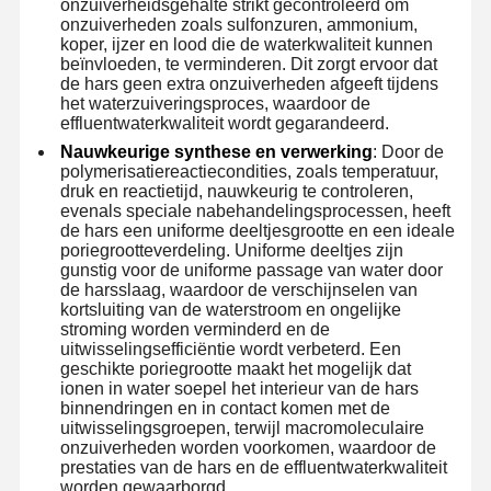
onzuiverheidsgehalte strikt gecontroleerd om
onzuiverheden zoals sulfonzuren, ammonium,
koper, ijzer en lood die de waterkwaliteit kunnen
Fabriekstocht
Kwaliteitscont
Neem
Nieuws
beïnvloeden, te verminderen. Dit zorgt ervoor dat
Role
Contact Met
de hars geen extra onzuiverheden afgeeft tijdens
Ons Op
het waterzuiveringsproces, waardoor de
effluentwaterkwaliteit wordt gegarandeerd.
Nauwkeurige synthese en verwerking
: Door de
polymerisatiereactiecondities, zoals temperatuur,
druk en reactietijd, nauwkeurig te controleren,
evenals speciale nabehandelingsprocessen, heeft
Gevallen
Vraag Een
de hars een uniforme deeltjesgrootte en een ideale
Offerte
poriegrootteverdeling. Uniforme deeltjes zijn
gunstig voor de uniforme passage van water door
de harsslaag, waardoor de verschijnselen van
Laboratorium Ultrazuiver water systeem
kortsluiting van de waterstroom en ongelijke
stroming worden verminderd en de
uitwisselingsefficiëntie wordt verbeterd. Een
De Machine van het Ultrapurewater
geschikte poriegrootte maakt het mogelijk dat
ionen in water soepel het interieur van de hars
ultrazuiver waterzuiveringssysteem
binnendringen en in contact komen met de
uitwisselingsgroepen, terwijl macromoleculaire
Ultrazuivere waterapparatuur
onzuiverheden worden voorkomen, waardoor de
prestaties van de hars en de effluentwaterkwaliteit
worden gewaarborgd.
Ultrazuiver waterfiltratiesysteem