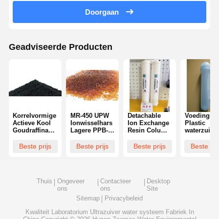
Doorgaan
Geadviseerde Producten
Korrelvormige
MR-450 UPW
Detachable
Voedingsmi
Actieve Kool
Ionwisselhars
Ion Exchange
Plastic
Goudraffinage
Lagere PPB-
Resin Column
waterzuive
Industriële
niveaus TOC
Water
verbruiksar
Waterzuivering
Reinigingskenmerken
Purification
Ultrazuiver
Beste prijs
Beste prijs
Beste prijs
Beste pri
Fotokatalysator
Consumables
harskolom
Koolstofvezel
Reusable
Thuis
Ongeveer
Contacteer
Desktop
ons
ons
Site
Sitemap
Privacybeleid
Kwaliteit
Laboratorium Ultrazuiver water systeem
Fabriek In