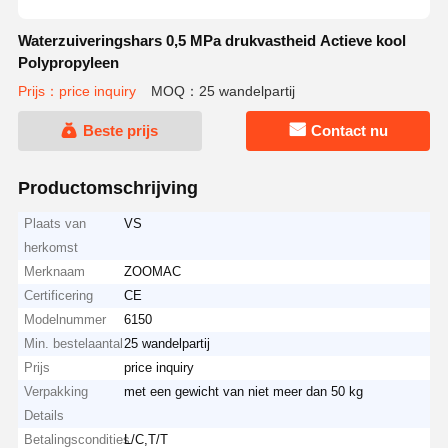
Waterzuiveringshars 0,5 MPa drukvastheid Actieve kool
Polypropyleen
Prijs：price inquiry
MOQ：25 wandelpartij
Beste prijs
Contact nu
Productomschrijving
Plaats van
VS
herkomst
Merknaam
ZOOMAC
Certificering
CE
Modelnummer
6150
Min. bestelaantal
25 wandelpartij
Prijs
price inquiry
Verpakking
met een gewicht van niet meer dan 50 kg
Details
Betalingscondities
L/C,T/T