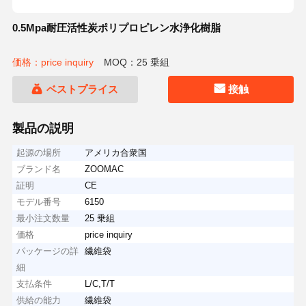
0.5Mpa耐圧活性炭ポリプロピレン水浄化樹脂
価格：price inquiry
MOQ：25 乗組
ベストプライス
接触
製品の説明
起源の場所
アメリカ合衆国
ブランド名
ZOOMAC
証明
CE
モデル番号
6150
最小注文数量
25 乗組
価格
price inquiry
パッケージの詳
繊維袋
細
支払条件
L/C,T/T
供給の能力
繊維袋