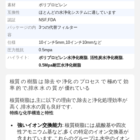
素材
ポリプロピレン
互換性
ほとんどの水浄化システムに適しています
認証
NSF,FDA
パッケージの内
3つの代替フィルター
容
仕様
10インチ5mm,10インチ10mmなど
圧力抵抗
0.5mpa
ハイライト:
,
,
ポリプロピレン水浄化樹脂
活性炭水浄化樹脂
0.5Mpa耐圧水浄化樹脂
核質 の 樹脂 は 除去 や 浄化 の プロセス で 極めて 効
率 的 で,排水 水 の 質 が 優れている
核質樹脂は,主に以下の理由で,除去と浄化処理効率が
高く,排水水の質も良好です.
特殊な化学構造と特性
強いイオン交換能力
: 核質樹脂には,硫酸基や四次
性アモニウム基など,多くの特定のイオン交換基が
含まれています.これらのグループは,水中のイオン