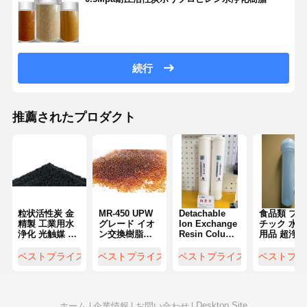
超純 RO 水システム
工業用水浄化システム
続行
脱イオンされた水機械
水浄化用消耗品
推薦されたプロダクト
水浄化システム用アクセサリー
粒状活性炭 金
MR-450 UPW
Detachable
食品類 プラ
精製 工業用水
グレード イオ
Ion Exchange
チック 水浄
浄化 光触媒 炭
ン交換樹脂
Resin Column
用品 超浄化
素繊維
PPB レベル 低
Water
脂柱
い TOC 清掃特
Purification
ベストプライス
ベストプライス
ベストプライス
ベストプラ
性
Consumables
Reusable
Desktop Site
ホーム
企業情報
お問い合わせ