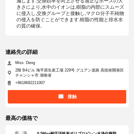
減します.交換効率を向上させる適正なポースの大
きさにより,水中のイオンは,樹脂の内部にスムーズ
に侵入し,交換グループと接触し,マクロ分子不純物
の侵入を防ぐことができます.樹脂の性能と排水水
工場見学
品質管理
お問い合わせ
ニュース
の質の確保.
連絡先の詳細
事例
引金 を 求め
Miss. Deng
て ください
2階 B4ビル 海平原生産工場 229号 グユアン道路 高技術開発区
チャンシャ市 湖南省
研究室超純水システム
+8618692211007
Ultrapure水機械
接触
超純水浄化システム
最高の価格で
超純水設備
超純水フィルタリングシステム
0.5Mpa耐圧活性炭ポリプロピレン水浄化樹脂