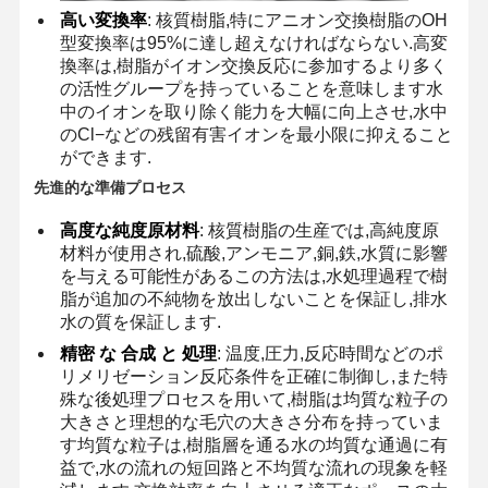
高い変換率
: 核質樹脂,特にアニオン交換樹脂のOH
型変換率は95%に達し超えなければならない.高変
換率は,樹脂がイオン交換反応に参加するより多く
の活性グループを持っていることを意味します水
中のイオンを取り除く能力を大幅に向上させ,水中
のCl−などの残留有害イオンを最小限に抑えること
ができます.
先進的な準備プロセス
高度な純度原材料
: 核質樹脂の生産では,高純度原
材料が使用され,硫酸,アンモニア,銅,鉄,水質に影響
を与える可能性があるこの方法は,水処理過程で樹
脂が追加の不純物を放出しないことを保証し,排水
水の質を保証します.
精密 な 合成 と 処理
: 温度,圧力,反応時間などのポ
リメリゼーション反応条件を正確に制御し,また特
殊な後処理プロセスを用いて,樹脂は均質な粒子の
大きさと理想的な毛穴の大きさ分布を持っていま
ホーム
製品
ビデオ
私たちについ
て
す均質な粒子は,樹脂層を通る水の均質な通過に有
益で,水の流れの短回路と不均質な流れの現象を軽