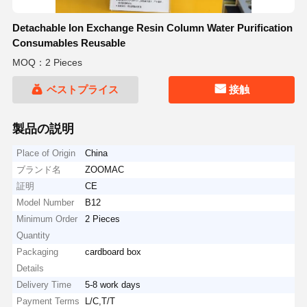
Detachable Ion Exchange Resin Column Water Purification
Consumables Reusable
MOQ：2 Pieces
ベストプライス
接触
製品の説明
Place of Origin
China
ブランド名
ZOOMAC
証明
CE
Model Number
B12
Minimum Order
2 Pieces
Quantity
Packaging
cardboard box
Details
Delivery Time
5-8 work days
Payment Terms
L/C,T/T