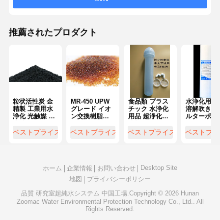
推薦されたプロダクト
粒状活性炭 金
MR-450 UPW
食品類 プラス
水浄化用品 
精製 工業用水
グレード イオ
チック 水浄化
溶解吹きフ
浄化 光触媒 炭
ン交換樹脂
用品 超浄化樹
ルターポリ
素繊維
PPB レベル 低
脂柱
ロピレン 1
い TOC 清掃特
5μM 高精度
ベストプライス
ベストプライス
ベストプライス
ベストプラ
性
Desktop Site
ホーム
企業情報
お問い合わせ
地図
プライバシーポリシー
品質
研究室超純水システム
中国工場.Copyright © 2026 Hunan
Zoomac Water Environmental Protection Technology Co., Ltd.. All
Rights Reserved.