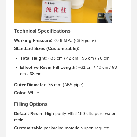
工場見学
品質管理
お問い合わせ
ニュース
Technical Specifications
Working Pressure:
<0.8 MPa (<8 kg/cm²)
Standard Sizes (Customizable):
Total Height:
~33 cm / 42 cm / 55 cm / 70 cm
事例
引金 を 求め
て ください
Effective Resin Fill Length:
~31 cm / 40 cm / 53
cm / 68 cm
研究室超純水システム
Outer Diameter:
75 mm (ABS pipe)
Color:
White
Ultrapure水機械
Filling Options
超純水浄化システム
Default Resin:
High-purity MB-8180 ultrapure water
resin
超純水設備
Customizable
packaging materials upon request
超純水フィルタリングシステム