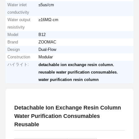
Water inlet
≤5us/cm
conductivity
Water output
≥16MΩ·cm
resistivity
Model
B12
Brand
ZOOMAC
Design
Dual-Flow
Construction
Modular
ハイライト:
,
detachable ion exchange resin column
,
reusable water purification consumables
water purification resin column
Detachable Ion Exchange Resin Column
Water Purification Consumables
Reusable