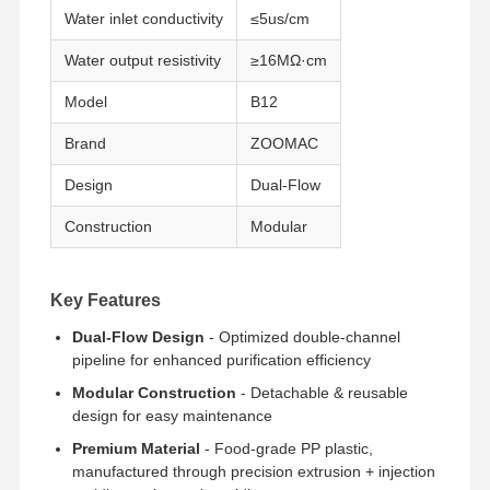
Water inlet conductivity
≤5us/cm
Water output resistivity
≥16MΩ·cm
Model
B12
Brand
ZOOMAC
Design
Dual-Flow
Construction
Modular
Key Features
Dual-Flow Design
- Optimized double-channel
pipeline for enhanced purification efficiency
Modular Construction
- Detachable & reusable
design for easy maintenance
Premium Material
- Food-grade PP plastic,
manufactured through precision extrusion + injection