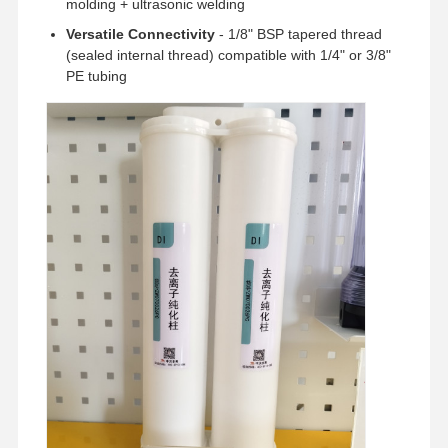
molding + ultrasonic welding
Versatile Connectivity
- 1/8" BSP tapered thread
(sealed internal thread) compatible with 1/4" or 3/8"
PE tubing
ホーム
製品
ビデオ
私たちについ
て