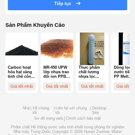
Tiếp tục
Sản Phẩm Khuyến Cáo
Carbon hoạt
MR-450 UPW
Thực phẩm
Dòng lọc
hóa hạt vàng
lớp nhựa trao
chất lượng
nước tiêu 
tinh chế công
đổi ion PPB
nhựa lọc
PP Melt
nghiệp lọc
thấp hơn Các
nước tiêu thụ
Blown Filte
nước
đặc điểm làm
Cột nhựa siêu
Polypropyl
Giá tốt nhất
Giá tốt nhất
Giá tốt nhất
Giá tốt nh
Photocatalyst
sạch TOC
tinh khiết
1μM 5μM Đ
Sợi carbon
chính xác 
Nhà
Về chúng
Liên hệ với chúng
Desktop
tôi
tôi
Site
Sơ đồ trang web
Chính sách bảo mật
Phẩm chất
Hệ thống nước siêu tinh khiết trong phòng thí nghiệm
Nhà máy Trung Quốc.Copyright © 2026 Hunan Zoomac Water