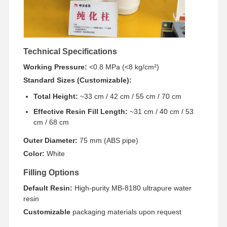
Tham Quan
Kiểm Soát
Liên Hệ
Tin Tức
Nhà Máy
Chất Lượng
Technical Specifications
Working Pressure:
<0.8 MPa (<8 kg/cm²)
Standard Sizes (Customizable):
Total Height:
~33 cm / 42 cm / 55 cm / 70 cm
Các Trường
Yêu Cầu Báo
Effective Resin Fill Length:
~31 cm / 40 cm / 53
Hợp
Giá
cm / 68 cm
Outer Diameter:
75 mm (ABS pipe)
Hệ thống nước siêu tinh khiết trong phòng thí nghiệm
Color:
White
Máy nước siêu tinh khiết
Filling Options
hệ thống lọc nước siêu tinh khiết
Default Resin:
High-purity MB-8180 ultrapure water
resin
Thiết bị nước siêu tinh khiết
Customizable
packaging materials upon request
Hệ thống lọc nước siêu tinh khiết