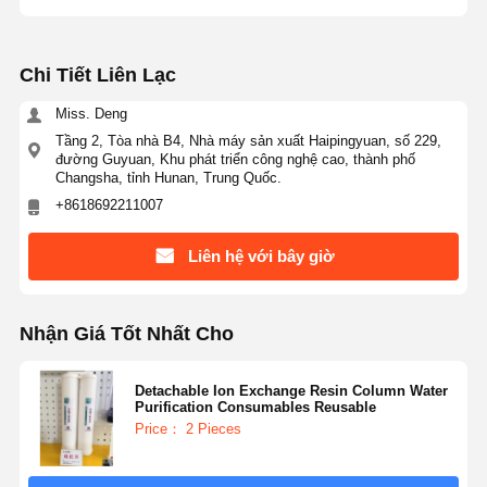
Hệ Thống Nước RO Siêu Tinh Khiết
Chi Tiết Liên Lạc
Hệ thống lọc nước công nghiệp
Miss. Deng
Máy nước khử ion
Tầng 2, Tòa nhà B4, Nhà máy sản xuất Haipingyuan, số 229,
đường Guyuan, Khu phát triển công nghệ cao, thành phố
Changsha, tỉnh Hunan, Trung Quốc.
Các sản phẩm tiêu thụ tinh khiết nước
+8618692211007
Phụ kiện hệ thống lọc nước
Liên hệ với bây giờ
Nhận Giá Tốt Nhất Cho
Detachable Ion Exchange Resin Column Water
Purification Consumables Reusable
Price： 2 Pieces