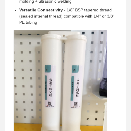
molding + ultrasonic welding
Versatile Connectivity
- 1/8" BSP tapered thread
(sealed internal thread) compatible with 1/4" or 3/8"
PE tubing
Trang Chủ
Các Sản
Video
Về Chúng
Phẩm
Tôi