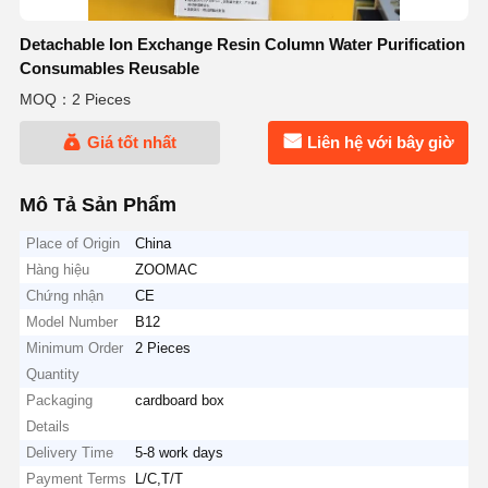
Detachable Ion Exchange Resin Column Water Purification
Consumables Reusable
MOQ：2 Pieces
Giá tốt nhất
Liên hệ với bây giờ
Mô Tả Sản Phẩm
Place of Origin
China
Hàng hiệu
ZOOMAC
Chứng nhận
CE
Model Number
B12
Minimum Order
2 Pieces
Quantity
Packaging
cardboard box
Details
Delivery Time
5-8 work days
Payment Terms
L/C,T/T