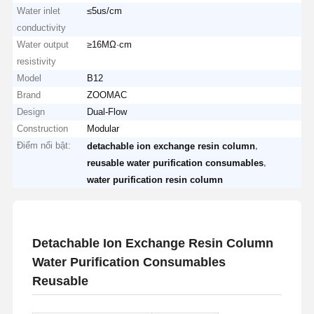
Water inlet
≤5us/cm
conductivity
Water output
≥16MΩ·cm
resistivity
Model
B12
Brand
ZOOMAC
Design
Dual-Flow
Construction
Modular
Điểm nổi bật:
,
detachable ion exchange resin column
,
reusable water purification consumables
water purification resin column
Detachable Ion Exchange Resin Column
Water Purification Consumables
Reusable