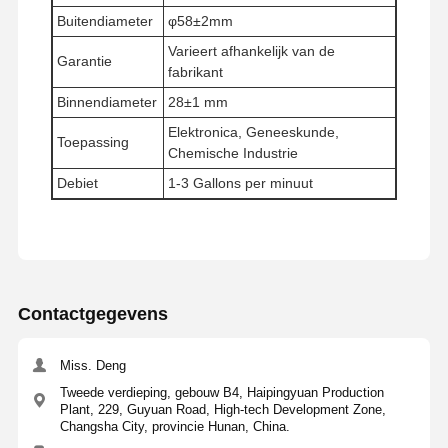
Buitendiameter
φ58±2mm
Ultrazuiver waterfiltratiesysteem
Varieert afhankelijk van de
Garantie
Ultra Pure RO water systeem
fabrikant
Binnendiameter
28±1 mm
Industrieel waterzuiveringssysteem
Elektronica, Geneeskunde,
Toepassing
Chemische Industrie
Gedeioniseerde Watermachine
Debiet
1-3 Gallons per minuut
Verbrauchsmateriaal voor waterzuivering
Bijbehorende onderdelen van waterzuiveringssysteem
Contactgegevens
Miss. Deng
Tweede verdieping, gebouw B4, Haipingyuan Production
Plant, 229, Guyuan Road, High-tech Development Zone,
Changsha City, provincie Hunan, China.