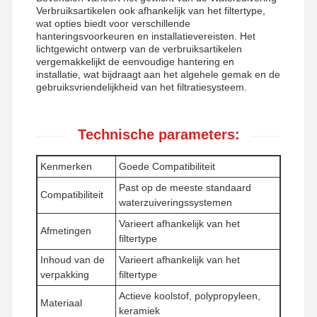
Verbruiksartikelen ook afhankelijk van het filtertype,
wat opties biedt voor verschillende
hanteringsvoorkeuren en installatievereisten. Het
Fabriekstocht
Kwaliteitscont
Neem
Nieuws
lichtgewicht ontwerp van de verbruiksartikelen
Role
Contact Met
vergemakkelijkt de eenvoudige hantering en
installatie, wat bijdraagt aan het algehele gemak en de
Ons Op
gebruiksvriendelijkheid van het filtratiesysteem.
Technische parameters:
Gevallen
Vraag Een
Kenmerken
Goede Compatibiliteit
Offerte
Past op de meeste standaard
Compatibiliteit
waterzuiveringssystemen
Laboratorium Ultrazuiver water systeem
Varieert afhankelijk van het
Afmetingen
filtertype
De Machine van het Ultrapurewater
Inhoud van de
Varieert afhankelijk van het
verpakking
filtertype
ultrazuiver waterzuiveringssysteem
Actieve koolstof, polypropyleen,
Materiaal
Ultrazuivere waterapparatuur
keramiek