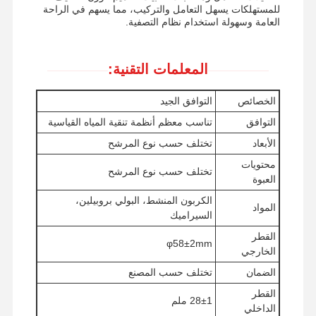
للمستهلكات يسهل التعامل والتركيب، مما يسهم في الراحة
العامة وسهولة استخدام نظام التصفية.
المعلمات التقنية:
الخصائص
التوافق الجيد
التوافق
تناسب معظم أنظمة تنقية المياه القياسية
الأبعاد
تختلف حسب نوع المرشح
محتويات
تختلف حسب نوع المرشح
العبوة
الكربون المنشط، البولي بروبيلين،
المواد
السيراميك
القطر
φ58±2mm
الخارجي
الضمان
تختلف حسب المصنع
الصفحة
المنتجات
فيديوهات
حولنا
الرئيسية
القطر
28±1 ملم
الداخلي