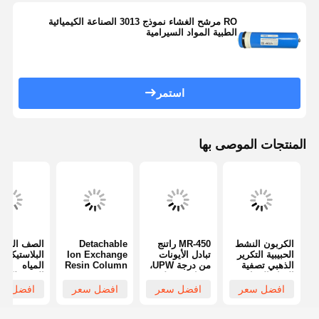
نظام تصفية المياه النقية للغاية
RO مرشح الغشاء نموذج 3013 الصناعة الكيميائية
الطبية المواد السيرامية
نظام مياه RO فائق النقاء
نظام تنقية المياه الصناعية
استمر
آلة الماء منزوع الأيونات
المواد الاستهلاكية لتنقية المياه
المنتجات الموصى بها
ملحقات نظام تنقية المياه
الكربون النشط
MR-450 راتنج
Detachable
الصف الغذا
الحبيبية التكرير
تبادل الأيونات
Ion Exchange
البلاستيكية ت
الذهبي تصفية
من درجة UPW،
Resin Column
المياه
المياه الصناعية
خصائص تنظيف
Water
المستهلكات
المحفز الضوئي
مستويات
Purification
عمود الراتن
افضل سعر
افضل سعر
افضل سعر
افضل سع
ألياف الكربون
الكربون العضوي
Consumables
فائق التطهي
الكلي المنخفضة
Reusable
جدًا