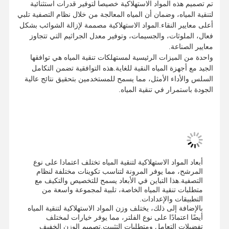
تم تصميم هذه المواد الاستهلاكية خصيصا لتوفير قدرات استثنائية
لتنقية المياه، وضمان أن المياه المعالجة من خلال نظام التصفية تلبي
أعلى معايير النقاء.المواد الاستهلاكية مصممة لإزالة الشوائب بشكل
فعال، الملوثات، والجسيمات، وتوفير معدل الجراثيم التي تتجاوز
معايير الصناعة.
واحدة من الميزات الرئيسية لمستهلكات تنقية المياه هي توافقها
الجيد مع أجهزة المياه النقية للغاية.هذه التوافقية تضمن التكامل
السلس والأداء الأمثل، مما يسمح للمستخدمين بتحقيق نتائج عالية
الجودة باستمرار في تنقية المياه.
أبعاد المواد الاستهلاكية لتنقية المياه تختلف اعتمادا على نوع
المرشح، مما يوفر المرونة لتناسب تكوينات مختلفة لنظام
التصفية.هذا التباين في الأبعاد يسمح للتخصيص والتكيف مع
متطلبات تنقية المياه الخاصة، تلبية لمجموعة واسعة من
التطبيقات والإعدادات.
بالإضافة إلى ذلك، يختلف وزن المواد الاستهلاكية لتنقية المياه
أيضًا اعتمادًا على نوع الفلتر، مما يوفر خيارات لمختلف
تفضيلات التعامل ومتطلبات التثبيت.تصميم الوزن الخفيف