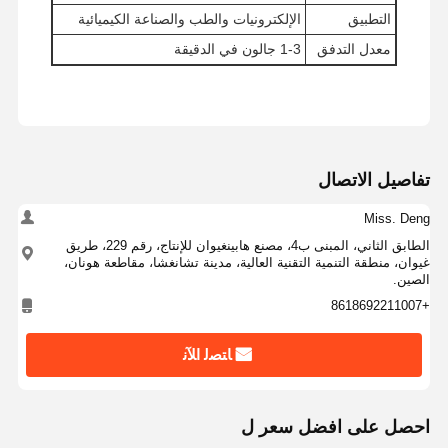
التطبيق
الإلكترونيات والطب والصناعة الكيميائية
معدل التدفق
1-3 جالون في الدقيقة
جولة في
مراقبة الجودة
اتصل بنا
أخبار
المصنع
تفاصيل الاتصال
Miss. Deng
الحالات
اطلب عرض
الطابق الثاني، المبنى ب4، مصنع هابينغيوان للإنتاج، رقم 229، طريق
أسعار
غيوان، منطقة التنمية التقنية العالية، مدينة تشانغشا، مقاطعة هونان،
الصين.
+8618692211007
نظام المياه النقية جداً للمختبر
آلة المياه عالية النقاء
ﺎﺘﺼﻟ ﺍﻶﻧ
نظام تنقية المياه عالى النقاء
احصل على افضل سعر ل
معدات المياه النقية للغاية