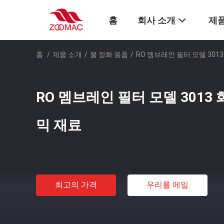
홈
회사 소개
제품
홈
/
제품 소개
/
물 정화 용품
/
RO 멤브레인 필터 모델 301
RO 멤브레인 필터 모델 3013
믹 재료
최고의 가격
우리를 메일