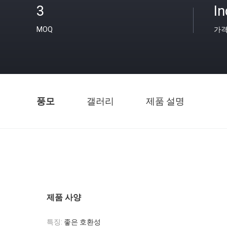
3
In
MOQ
가
풍모
갤러리
제품 설명
제품 사양
특징:
좋은 호환성