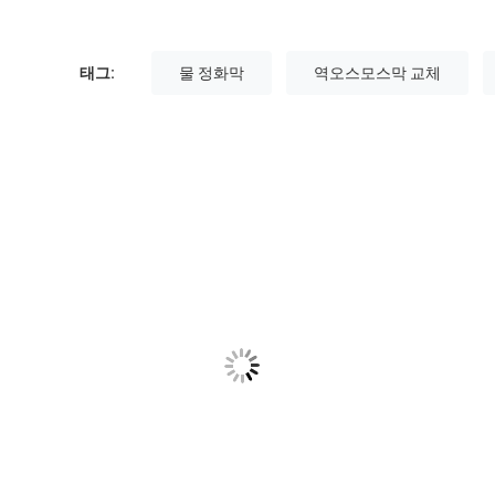
태그:
물 정화막
역오스모스막 교체