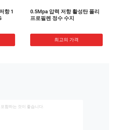
 저항 1
0.5Mpa 압력 저항 활성탄 폴리
입상 
G
프로필렌 정수 수지
처리
최고의 가격