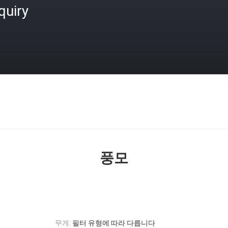
quiry
격
풍모
무게:
필터 유형에 따라 다릅니다