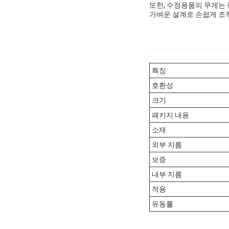
또한, 수정용품의 무게는 
가벼운 설계로 손쉽게 조
특징
호환성
크기
패키지 내용
소재
외부 지름
보증
내부 지름
적용
유동률