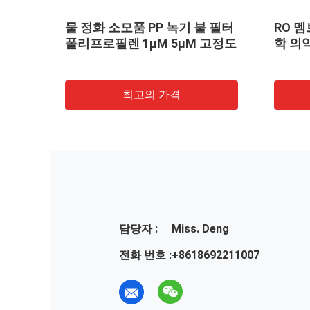
화 용
물 정화 소모품 PP 녹기 불 필터
RO 멤
폴리프로필렌 1μM 5μM 고정도
학 의
최고의 가격
담당자 :
Miss. Deng
전화 번호 :
+8618692211007