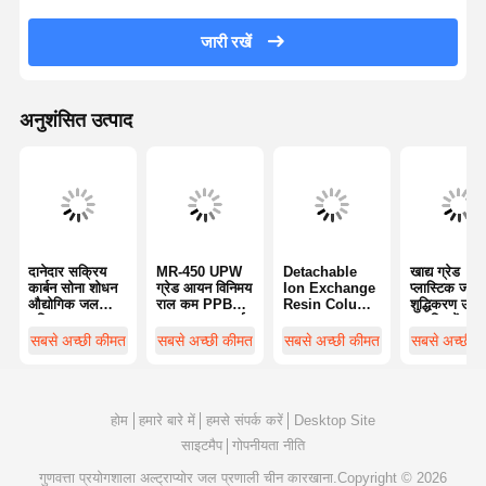
अल्ट्रा प्योर आरओ वाटर सिस्टम
जारी रखें
औद्योगिक जल शुद्धिकरण प्रणाली
अनुशंसित उत्पाद
विआयनीकृत जल मशीन
जल शुद्धिकरण उपभोग्य सामग्रियाँ
जल शुद्धिकरण प्रणाली के सहायक उपकरण
दानेदार सक्रिय
MR-450 UPW
Detachable
खाद्य ग्रेड
कार्बन सोना शोधन
ग्रेड आयन विनिमय
Ion Exchange
प्लास्टिक जल
औद्योगिक जल
राल कम PPB
Resin Column
शुद्धिकरण उपभो
शुद्धिकरण
स्तर TOC सफाई
Water
सामग्रियों अल्ट्
फोटोकैटालिस्ट
विशेषताएं
Purification
शुद्ध राल स्तंभ
सबसे अच्छी कीमत
सबसे अच्छी कीमत
सबसे अच्छी कीमत
सबसे अच्छी 
कार्बन फाइबर
Consumables
Reusable
होम
हमारे बारे में
हमसे संपर्क करें
Desktop Site
साइटमैप
गोपनीयता नीति
गुणवत्ता
प्रयोगशाला अल्ट्राप्योर जल प्रणाली
चीन कारखाना.Copyright © 2026