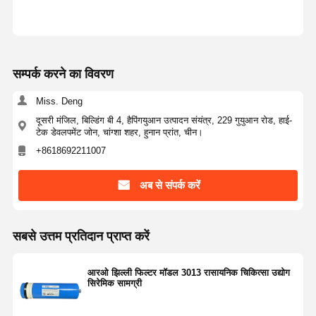
कारखाने का दौरा
गुणवत्ता नियंत्रण
हमसे संपर्क करें
समाचार
सम्पर्क करने का विवरण
Miss. Deng
दूसरी मंजिल, बिल्डिंग बी 4, हैपिंगयुआन उत्पादन संयंत्र, 229 गुयुआन रोड, हाई-
मामले
एक उद्धरण का
टेक डेवलपमेंट जोन, चांग्शा शहर, हुनान प्रांत, चीन।
अनुरोध करें
+8618692211007
अब से संपर्क करें
प्रयोगशाला अल्ट्राप्योर जल प्रणाली
Ultrapure पानी की मशीन
सबसे उत्तम प्रतिदान प्राप्त करें
Ultrapure जल शोधन प्रणाली
आरओ झिल्ली फिल्टर मॉडल 3013 रासायनिक चिकित्सा उद्योग
अतिशुद्ध जल उपकरण
सिरेमिक सामग्री
अतिशुद्ध जल निस्पंदन प्रणाली