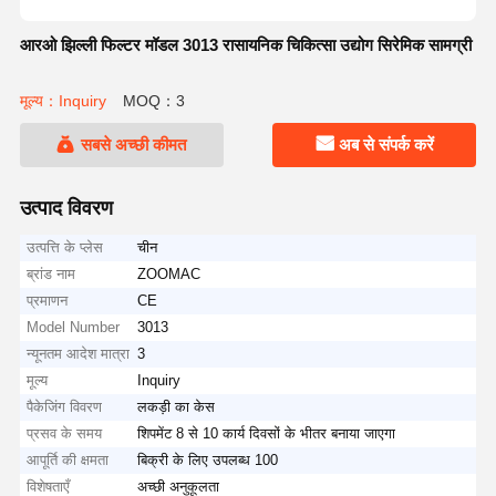
आरओ झिल्ली फिल्टर मॉडल 3013 रासायनिक चिकित्सा उद्योग सिरेमिक सामग्री
मूल्य：Inquiry
MOQ：3
सबसे अच्छी कीमत
अब से संपर्क करें
उत्पाद विवरण
उत्पत्ति के प्लेस
चीन
ब्रांड नाम
ZOOMAC
प्रमाणन
CE
Model Number
3013
न्यूनतम आदेश मात्रा
3
मूल्य
Inquiry
पैकेजिंग विवरण
लकड़ी का केस
प्रसव के समय
शिपमेंट 8 से 10 कार्य दिवसों के भीतर बनाया जाएगा
आपूर्ति की क्षमता
बिक्री के लिए उपलब्ध 100
विशेषताएँ
अच्छी अनुकूलता