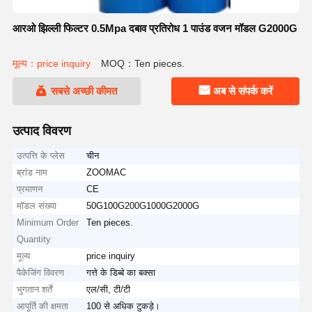
आरओ झिल्ली फिल्टर 0.5Mpa दबाव प्रतिरोध 1 पाउंड वजन मॉडल G2000G
मूल्य：price inquiry
MOQ：Ten pieces.
सबसे अच्छी कीमत
अब से संपर्क करें
उत्पाद विवरण
उत्पत्ति के प्लेस
चीन
ब्रांड नाम
ZOOMAC
प्रमाणन
CE
मॉडल संख्या
50G100G200G1000G2000G
Minimum Order
Ten pieces.
Quantity
मूल्य
price inquiry
पैकेजिंग विवरण
गत्ते के डिब्बे का बक्सा
भुगतान शर्तें
एल/सी, टी/टी
आपूर्ति की क्षमता
100 से अधिक टुकड़े।