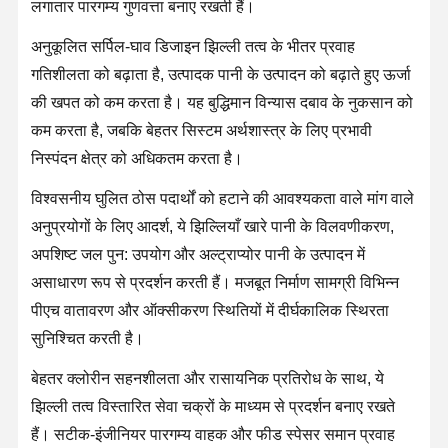
लगातार पारगम्य गुणवत्ता बनाए रखती हैं।
अनुकूलित सर्पिल-घाव डिजाइन झिल्ली तत्व के भीतर प्रवाह
कारखाने का दौरा
गुणवत्ता नियंत्रण
हमसे संपर्क करें
समाचार
गतिशीलता को बढ़ाता है, उत्पादक पानी के उत्पादन को बढ़ाते हुए ऊर्जा
की खपत को कम करता है। यह बुद्धिमान विन्यास दबाव के नुकसान को
कम करता है, जबकि बेहतर सिस्टम अर्थशास्त्र के लिए प्रभावी
निस्पंदन क्षेत्र को अधिकतम करता है।
मामले
एक उद्धरण का
अनुरोध करें
विश्वसनीय घुलित ठोस पदार्थों को हटाने की आवश्यकता वाले मांग वाले
अनुप्रयोगों के लिए आदर्श, ये झिल्लियाँ खारे पानी के विलवणीकरण,
प्रयोगशाला अल्ट्राप्योर जल प्रणाली
अपशिष्ट जल पुन: उपयोग और अल्ट्राप्योर पानी के उत्पादन में
असाधारण रूप से प्रदर्शन करती हैं। मजबूत निर्माण सामग्री विभिन्न
Ultrapure पानी की मशीन
पीएच वातावरण और ऑक्सीकरण स्थितियों में दीर्घकालिक स्थिरता
Ultrapure जल शोधन प्रणाली
सुनिश्चित करती है।
अतिशुद्ध जल उपकरण
बेहतर क्लोरीन सहनशीलता और रासायनिक प्रतिरोध के साथ, ये
झिल्ली तत्व विस्तारित सेवा चक्रों के माध्यम से प्रदर्शन बनाए रखते
अतिशुद्ध जल निस्पंदन प्रणाली
हैं। सटीक-इंजीनियर पारगम्य वाहक और फीड स्पेसर समान प्रवाह