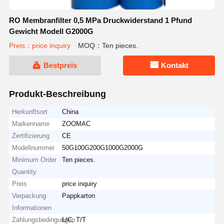
RO Membranfilter 0,5 MPa Druckwiderstand 1 Pfund
Gewicht Modell G2000G
Preis：price inquiry
MOQ：Ten pieces.
Bestpreis
Kontakt
Produkt-Beschreibung
Herkunftsort
China
Markenname
ZOOMAC
Zertifizierung
CE
Modellnummer
50G100G200G1000G2000G
Minimum Order
Ten pieces.
Quantity
Preis
price inquiry
Verpackung
Pappkarton
Informationen
Zahlungsbedingungen
L/C, T/T