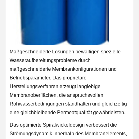
Werksbesicht
Qualitätskont
Kontakt Mit
Neuigkeiten
Igung
Rolle
Uns
Maßgeschneiderte Lösungen bewältigen spezielle
Rechtssache
Bitte Um Ein
Wasseraufbereitungsprobleme durch
N
Angebot
maßgeschneiderte Membrankonfigurationen und
Betriebsparameter. Das proprietäre
Labor-Ultrareinwassersystem
Herstellungsverfahren erzeugt langlebige
Reinstwasser-Maschine
Membranoberflächen, die anspruchsvollen
Rohwasserbedingungen standhalten und gleichzeitig
Ultrareinwasserreinigungssystem
eine gleichbleibende Permeatqualität gewährleisten.
Ausrüstung für Ultrareinwasser
Das optimierte Spiralwickeldesign verbessert die
Ultrareines Wasserfiltersystem
Strömungsdynamik innerhalb des Membranelements,