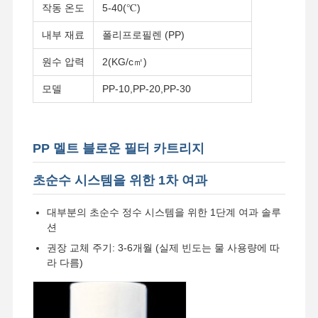
작동 온도
5-40(℃)
내부 재료
폴리프로필렌 (PP)
원수 압력
2(KG/c㎡)
모델
PP-10,PP-20,PP-30
PP 멜트 블로운 필터 카트리지
초순수 시스템을 위한 1차 여과
대부분의 초순수 정수 시스템을 위한 1단계 여과 솔루
션
권장 교체 주기: 3-6개월 (실제 빈도는 물 사용량에 따
라 다름)
집
제품
비디오
우리 에 관한
것