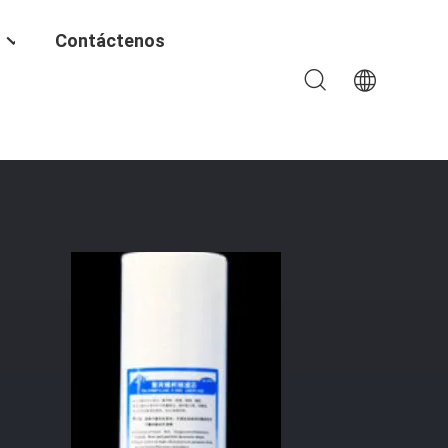
Contáctenos
e Fusión Polipropileno 1μM 5μM Alta Precisión