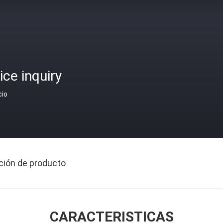
ice inquiry
cio
ción de producto
CARACTERISTICAS