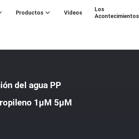
Los
Productos
Vídeos
Acontecimientos
 Agua
/
Consumibles Para La Purificación Del Agua PP Filtro Soplado D
ción del agua PP
ipropileno 1μM 5μM