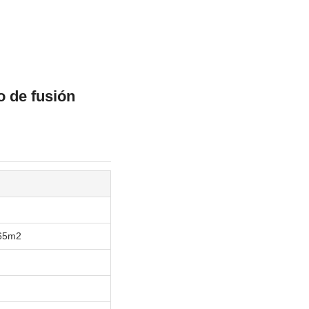
o de fusión
.65m2