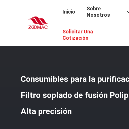
Sobre
Inicio
Nosotros
Solicitar Una
Inicio
/
Productos
/
Consumibles Para La Purificación Del
Cotización
Consumibles para la purifica
Filtro soplado de fusión Pol
Alta precisión