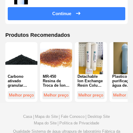
Continue
Produtos Recomendados
Carbono
MR-450
Detachable
Plastico pa
ativado
Resina de
Ion Exchange
purificação
granular
Troca de Íons
Resin Column
água de
Refinamento
de Grau UPW
Water
qualidade
de ouro
Níveis mais
Purification
alimentar
Melhor preço
Melhor preço
Melhor preço
Melhor pr
Purificação
baixos de
Consumables
Consumíve
industrial de
PPB
Reusable
Coluna de
água
Características
resina
Fotocatalisador
de limpeza
ultrapurifi
Casa
Mapa do Site
Fale Conosco
Desktop Site
Fibra de
TOC
carbono
Mapa do Site
Política de Privacidade
Qualidade
Sistema de água ultrapura de laboratório
Fábrica da