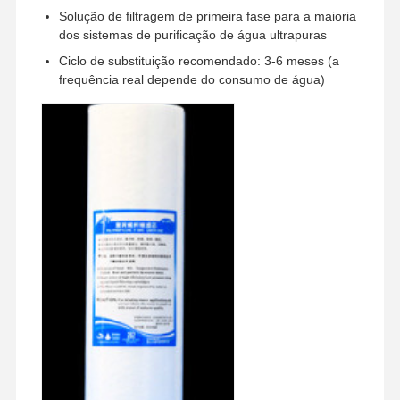
Solução de filtragem de primeira fase para a maioria
dos sistemas de purificação de água ultrapuras
Visita À
Controle De
Contacte-
Notícias
Ciclo de substituição recomendado: 3-6 meses (a
Fábrica
Qualidade
Nos
frequência real depende do consumo de água)
Casos
Solicite Um
Orçamento
Sistema de água ultrapura de laboratório
Máquina Ultrapure da água
Sistema de purificação de água ultrapura
Equipamento de água ultrapura
Sistema de filtragem de água ultrapura