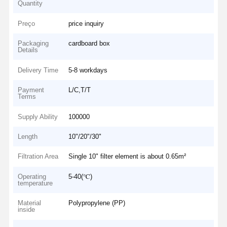
Quantity
Preço
price inquiry
Packaging
cardboard box
Details
Delivery Time
5-8 workdays
Payment
L/C,T/T
Terms
Supply Ability
100000
Length
10"/20"/30"
Filtration Area
Single 10" filter element is about 0.65m²
Operating
5-40(℃)
temperature
Material
Polypropylene (PP)
inside