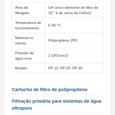
Área de
Um único elemento de filtro de
filtragem
10 " é de cerca de 0,65m2
Temperatura de
5-40 °C
funcionamento
Material no
Polipropileno (PP)
interior
Pressão da
2 ((KG/cm2)
água crua
Modelo
PP-10, PP-20, PP-30
Cartucho de filtro de polipropileno
Início
Produtos
Vídeos
Sobre Nós
Filtração primária para sistemas de água
ultrapura