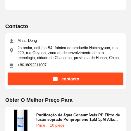
Contacto
Miss. Deng
2o andar, edifício B4, fábrica de produção Haipingyuan, n.o
229, rua Guyuan, zona de desenvolvimento de alta
tecnologia, cidade de Changsha, província de Hunan, China.
+8618692211007
contacto
Obter O Melhor Preço Para
Purificação de água Consumíveis PP Filtro de
fusão soprado Polipropileno 1μM 5μM Alta
precisão
Price： 10 piece