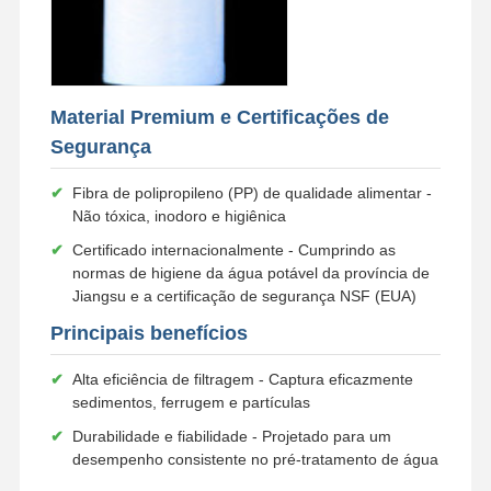
Sistema de Água RO Ultra Pura
Sistema industrial de purificação de água
Material Premium e Certificações de
Máquina Deionized da água
Segurança
Consumíveis de purificação de água
✔
Fibra de polipropileno (PP) de qualidade alimentar -
Acessórios para sistemas de purificação de água
Não tóxica, inodoro e higiênica
✔
Certificado internacionalmente - Cumprindo as
normas de higiene da água potável da província de
Jiangsu e a certificação de segurança NSF (EUA)
Principais benefícios
✔
Alta eficiência de filtragem - Captura eficazmente
sedimentos, ferrugem e partículas
✔
Durabilidade e fiabilidade - Projetado para um
desempenho consistente no pré-tratamento de água