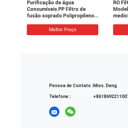
o de
Purificação de água
RO Fi
ntar
Consumíveis PP Filtro de
Model
esina
fusão soprado Polipropileno
medic
1μM 5μM Alta precisão
cerâm
Melhor Preço
Pessoa de Contato :
Miss. Deng
Telefone :
+861869221100