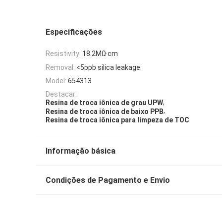
Especificações
Resistivity:
18.2MΩ·cm
Removal:
<5ppb silica leakage
Model:
654313
Destacar:
,
Resina de troca iônica de grau UPW
,
Resina de troca iônica de baixo PPB
Resina de troca iônica para limpeza de TOC
Informação básica
Condições de Pagamento e Envio