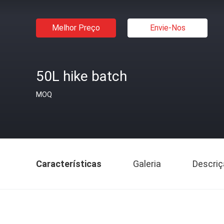
Melhor Preço
Envie-Nos
50L hike batch
MOQ
Características
Galeria
Descriç