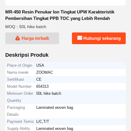
MR-450 Resin Penukar Ion Tingkat UPW Karakteristik
Pembersihan Tingkat PPB TOC yang Lebih Rendah
MOQ：50L hike batch
Harga terbaik
Hubungi sekarang
Deskripsi Produk
Place of Origin
USA
Nama merek
ZOOMAC
Sertifikasi
CE
Model Number
654313
Minimum Order
50L hike batch
Quantity
Packaging
Laminated woven bag
Details
Payment Terms
L/C,T/T
Supply Ability
Laminated woven bag