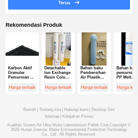
Terus
Rekomendasi Produk
Karbon Aktif
Detachable
Bahan baku
Bahan baka
Granular
Ion Exchange
Pembersihan
pemurnian 
Pemurnian Air
Resin Column
Air Plastik
PP Melt
Industri
Water
Berkualitas
Blown Filte
Pemurnian
Purification
Makanan
Polypropyl
Harga terbaik
Harga terbaik
Harga terbaik
Harga terb
Emas
Consumables
Kolom resin
1μM 5μM
Fotokatalis
Reusable
ultra-bersih
Keakuratan
Serat Karbon
tinggi
Rumah
Tentang kita
Hubungi kami
Desktop Site
Sitemap
Kebijakan Privasi
Kualitas
Sistem Air Ultra Murni Laboratorium
Pabrik Cina.Copyright ©
2026 Hunan Zoomac Water Environmental Protection Technology
Co., Ltd.. All Rights Reserved.