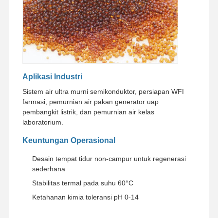
Tur Pabrik
Kontrol
Hubungi
Berita
Kualitas
Kami
Aplikasi Industri
Sistem air ultra murni semikonduktor, persiapan WFI
Kasus
Minta
farmasi, pemurnian air pakan generator uap
Penawaran
pembangkit listrik, dan pemurnian air kelas
Harga
laboratorium.
Keuntungan Operasional
Sistem Air Ultra Murni Laboratorium
Desain tempat tidur non-campur untuk regenerasi
Mesin Air Ultra Murni
sederhana
Stabilitas termal pada suhu 60°C
sistem pemurnian air ultra murni
Ketahanan kimia toleransi pH 0-14
Peralatan air ultra murni