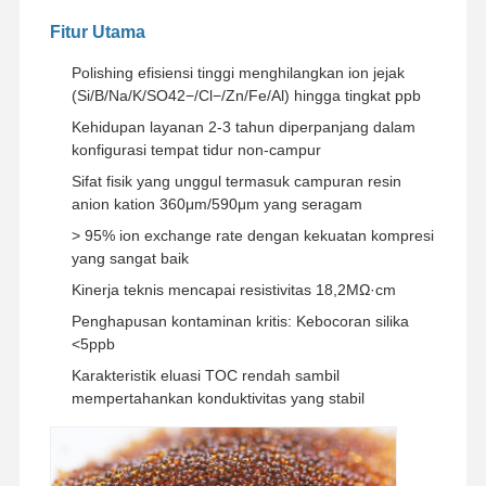
Fitur Utama
Polishing efisiensi tinggi menghilangkan ion jejak
(Si/B/Na/K/SO42−/Cl−/Zn/Fe/Al) hingga tingkat ppb
Kehidupan layanan 2-3 tahun diperpanjang dalam
konfigurasi tempat tidur non-campur
Sifat fisik yang unggul termasuk campuran resin
anion kation 360μm/590μm yang seragam
> 95% ion exchange rate dengan kekuatan kompresi
yang sangat baik
Kinerja teknis mencapai resistivitas 18,2MΩ·cm
Penghapusan kontaminan kritis: Kebocoran silika
<5ppb
Karakteristik eluasi TOC rendah sambil
mempertahankan konduktivitas yang stabil
Rumah
Produk
Video
Tentang
Kami