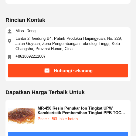
Sistem Filtrasi Air Ultra Murni
Sistem Air RO Ultra Murni
Rincian Kontak
Sistem Pembersihan Air Industri
Miss. Deng
Lantai 2, Gedung B4, Pabrik Produksi Haipingyuan, No. 229,
Mesin Air Deionisasi
Jalan Guyuan, Zona Pengembangan Teknologi Tinggi, Kota
Changsha, Provinsi Hunan, Cina.
Konsumsi Pembersihan Air
+8618692211007
Aksesoris sistem pemurnian air
Hubungi sekarang
Dapatkan Harga Terbaik Untuk
MR-450 Resin Penukar Ion Tingkat UPW
Karakteristik Pembersihan Tingkat PPB TOC
yang Lebih Rendah
Price： 50L hike batch