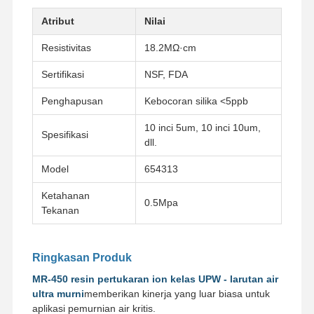
Atribut
Nilai
Resistivitas
18.2MΩ·cm
Sertifikasi
NSF, FDA
Penghapusan
Kebocoran silika <5ppb
10 inci 5um, 10 inci 10um,
Spesifikasi
dll.
Model
654313
Ketahanan
0.5Mpa
Tekanan
Ringkasan Produk
MR-450 resin pertukaran ion kelas UPW - larutan air
ultra murni
memberikan kinerja yang luar biasa untuk
aplikasi pemurnian air kritis.