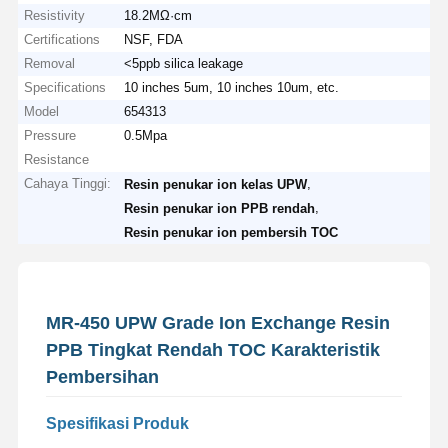
Resistivity
18.2MΩ·cm
Certifications
NSF, FDA
Removal
<5ppb silica leakage
Specifications
10 inches 5um, 10 inches 10um, etc.
Model
654313
Pressure
0.5Mpa
Resistance
Cahaya Tinggi:
,
Resin penukar ion kelas UPW
,
Resin penukar ion PPB rendah
Resin penukar ion pembersih TOC
MR-450 UPW Grade Ion Exchange Resin
PPB Tingkat Rendah TOC Karakteristik
Pembersihan
Spesifikasi Produk