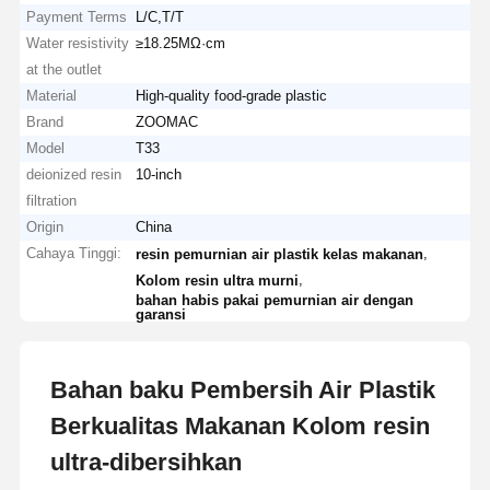
Payment Terms
L/C,T/T
Water resistivity
≥18.25MΩ·cm
at the outlet
Material
High-quality food-grade plastic
Brand
ZOOMAC
Model
T33
deionized resin
10-inch
filtration
Origin
China
Cahaya Tinggi:
,
resin pemurnian air plastik kelas makanan
,
Kolom resin ultra murni
bahan habis pakai pemurnian air dengan
garansi
Bahan baku Pembersih Air Plastik
Berkualitas Makanan Kolom resin
ultra-dibersihkan