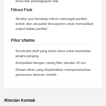
kimia dan penangkapan fisik
Sistem Filtrasi Air Ultra Murni
Filtrasi Fisik
Sistem Air RO Ultra Murni
Struktur pori berskala mikron mencegat partikel,
Sistem Pembersihan Air Industri
koloid, dan zat padat tersuspensi untuk memastikan
output bebas partikel
Mesin Air Deionisasi
Fitur Utama
Konsumsi Pembersihan Air
Konstruksi shell yang tahan lama untuk keandalan
Aksesoris sistem pemurnian air
jangka panjang
Kompatibel dengan casing filter standar 10 inci
Desain aliran yang dioptimalkan mempertahankan
penurunan tekanan rendah
Rincian Kontak