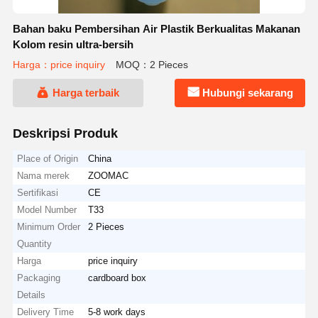
Bahan baku Pembersihan Air Plastik Berkualitas Makanan
Kolom resin ultra-bersih
Harga：price inquiry
MOQ：2 Pieces
Harga terbaik
Hubungi sekarang
Deskripsi Produk
Place of Origin
China
Nama merek
ZOOMAC
Sertifikasi
CE
Model Number
T33
Minimum Order
2 Pieces
Quantity
Harga
price inquiry
Packaging
cardboard box
Details
Delivery Time
5-8 work days