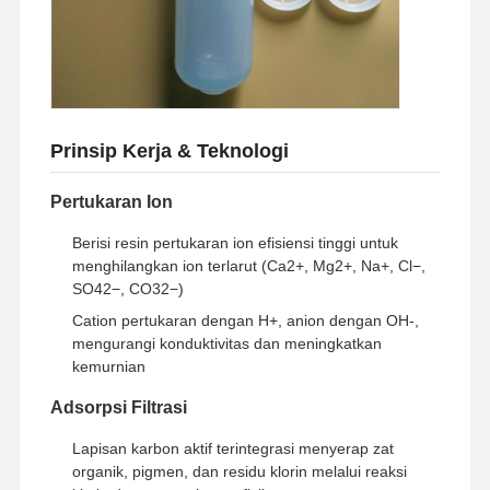
Tur Pabrik
Kontrol
Hubungi
Berita
Kualitas
Kami
Prinsip Kerja & Teknologi
Pertukaran Ion
Kasus
Minta
Berisi resin pertukaran ion efisiensi tinggi untuk
Penawaran
Harga
menghilangkan ion terlarut (Ca2+, Mg2+, Na+, Cl−,
SO42−, CO32−)
Cation pertukaran dengan H+, anion dengan OH-,
Sistem Air Ultra Murni Laboratorium
mengurangi konduktivitas dan meningkatkan
kemurnian
Mesin Air Ultra Murni
Adsorpsi Filtrasi
sistem pemurnian air ultra murni
Lapisan karbon aktif terintegrasi menyerap zat
Peralatan air ultra murni
organik, pigmen, dan residu klorin melalui reaksi