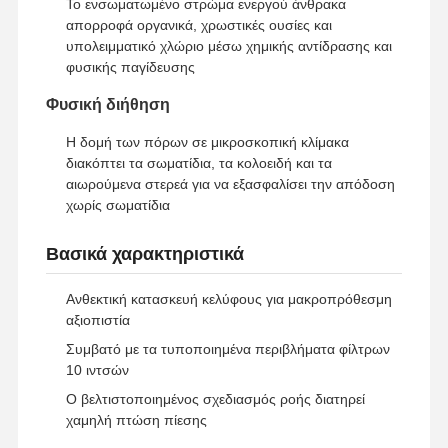
Το ενσωματωμένο στρώμα ενεργού άνθρακα
Σύστημα διήθησης υπερκαθαρού νερού
απορροφά οργανικά, χρωστικές ουσίες και
υπολειμματικό χλώριο μέσω χημικής αντίδρασης και
Σύστημα ύδρευσης RO Ultra Pure
φυσικής παγίδευσης
Συστήματα βιομηχανικής καθαρισμού νερού
Φυσική διήθηση
Εξιοντισμένη μηχανή νερού
Η δομή των πόρων σε μικροσκοπική κλίμακα
διακόπτει τα σωματίδια, τα κολοειδή και τα
Καταναλωτικά για καθαρισμό νερού
αιωρούμενα στερεά για να εξασφαλίσει την απόδοση
χωρίς σωματίδια
Συσκευές συστήματος καθαρισμού νερού
Βασικά χαρακτηριστικά
Ανθεκτική κατασκευή κελύφους για μακροπρόθεσμη
αξιοπιστία
Συμβατό με τα τυποποιημένα περιβλήματα φίλτρων
10 ιντσών
Ο βελτιστοποιημένος σχεδιασμός ροής διατηρεί
χαμηλή πτώση πίεσης