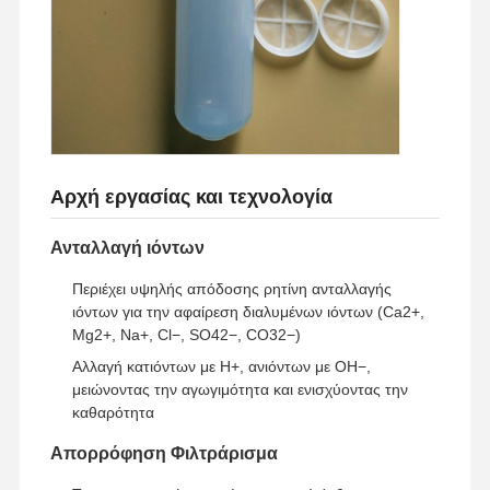
Επισκέψεις
Έλεγχος
Επικοινωνήσ
Ειδήσεις
Στο
Ποιότητας
Τε Μαζί Μας
Εργοστάσιο
Αρχή εργασίας και τεχνολογία
Υποθέσεις
Ζητήστε
Ανταλλαγή ιόντων
Προσφορά
Περιέχει υψηλής απόδοσης ρητίνη ανταλλαγής
ιόντων για την αφαίρεση διαλυμένων ιόντων (Ca2+,
Εργαστηριακό Σύστημα Υπερκαθαρού Νερού
Mg2+, Na+, Cl−, SO42−, CO32−)
Αλλαγή κατιόντων με H+, ανιόντων με OH−,
Μηχανή νερού Ultrapure
μειώνοντας την αγωγιμότητα και ενισχύοντας την
καθαρότητα
σύστημα καθαρισμού νερού υπερκαθαρότητας
Απορρόφηση Φιλτράρισμα
Εξοπλισμός για υπερκαθαρό νερό