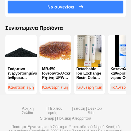
Να συνεχίσει
Συνιστώμενα Προϊόντα
Σκόρπινο
MR-450
Detachable
Καταναλώσ
ενεργοποιημένο
Ιοντοανταλλακτική
Ion Exchange
καθαρισμο
άνθρακα
Ρητίνη UPW
Resin Column
νερού Φίλ
Χρυσό
Grade
Water
ρεύματος 
Επεξεργασία
Χαμηλότερα
Purification
Πολυπροπυ
Καλύτερη τιμή
Καλύτερη τιμή
Καλύτερη τιμή
Καλύτερη τ
βιομηχανικού
Επίπεδα PPB
Consumables
1μM 5μM
καθαρισμού
Χαρακτηριστικά
Reusable
Υψηλή
νερού
Καθαρισμού
ακρίβεια
Φωτοκαταλύτης
TOC
Αρχική
Περίπου
επαφή
Desktop
Φύλλα
Σελίδα
εμείς
Site
άνθρακα
Sitemap
Πολιτική Απορρήτου
Ποιότητα
Εργαστηριακό Σύστημα Υπερκαθαρού Νερού
Κινεζικό