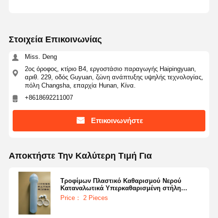
Στοιχεία Επικοινωνίας
Miss. Deng
2ος όροφος, κτίριο Β4, εργοστάσιο παραγωγής Haipingyuan,
αριθ. 229, οδός Guyuan, ζώνη ανάπτυξης υψηλής τεχνολογίας,
πόλη Changsha, επαρχία Hunan, Κίνα.
+8618692211007
Επικοινωνήστε
Αποκτήστε Την Καλύτερη Τιμή Για
Τροφίμων Πλαστικό Καθαρισμού Νερού
Καταναλωτικά Υπερκαθαρισμένη στήλη
ρητίνης
Price： 2 Pieces