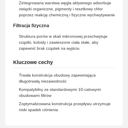
Zintegrowana warstwa węgla aktywnego adsorbuje
System ultra czystej wody RO
związki organiczne, pigmenty i resztkowy chlor
poprzez reakcję chemiczną i fizyczne wychwytywanie
System oczyszczania wody przemysłowej
Filtracja fizyczna
Maszyna do wody dejonizowanej
Struktura porów w skali mikronowej przechwytuje
cząstki, koloidy i zawieszone ciała stałe, aby
Materiały do oczyszczania wody
zapewnić brak cząstek na wyjściu
Akcesoria do systemów oczyszczania wody
Kluczowe cechy
Trwała konstrukcja obudowy zapewniająca
długotrwałą niezawodność
Kompatybilny ze standardowymi 10-calowymi
obudowami filtrów
Zoptymalizowana konstrukcja przepływu utrzymuje
niski spadek ciśnienia