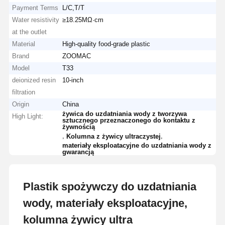
Payment Terms
L/C,T/T
Water resistivity
≥18.25MΩ·cm
at the outlet
Material
High-quality food-grade plastic
Brand
ZOOMAC
Model
T33
deionized resin
10-inch
filtration
Origin
China
żywica do uzdatniania wody z tworzywa
High Light:
sztucznego przeznaczonego do kontaktu z
żywnością
,
,
Kolumna z żywicy ultraczystej
materiały eksploatacyjne do uzdatniania wody z
gwarancją
Plastik spożywczy do uzdatniania
wody, materiały eksploatacyjne,
kolumna żywicy ultra