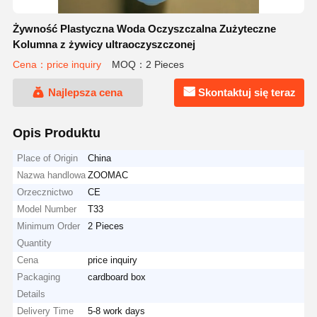
Żywność Plastyczna Woda Oczyszczalna Zużyteczne
Kolumna z żywicy ultraoczyszczonej
Cena：price inquiry
MOQ：2 Pieces
Najlepsza cena
Skontaktuj się teraz
Opis Produktu
Place of Origin
China
Nazwa handlowa
ZOOMAC
Orzecznictwo
CE
Model Number
T33
Minimum Order
2 Pieces
Quantity
Cena
price inquiry
Packaging
cardboard box
Details
Delivery Time
5-8 work days