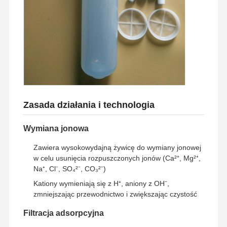
Wycieczka
Kontrola
Skontaktuj
Aktualności
Po Fabryce
Jakości
Się Z Nami
Przypadki
Poproś O
Zasada działania i technologia
Wycenę
Wymiana jonowa
Laboratoryjny system wody ultraczystej
Zawiera wysokowydajną żywicę do wymiany jonowej
Maszyna do wody ultraczystej
w celu usunięcia rozpuszczonych jonów (Ca²⁺, Mg²⁺,
Na⁺, Cl⁻, SO₄²⁻, CO₃²⁻)
system oczyszczania wody ultraczystej
Kationy wymieniają się z H⁺, aniony z OH⁻,
zmniejszając przewodnictwo i zwiększając czystość
Urządzenia do wody ultraczystej
Filtracja adsorpcyjna
System filtracji wody ultraczystej