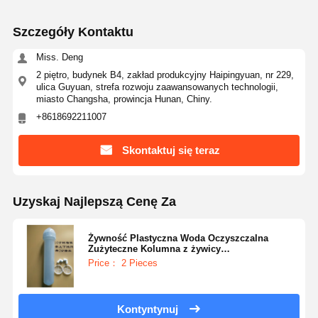
Szczegóły Kontaktu
Miss. Deng
2 piętro, budynek B4, zakład produkcyjny Haipingyuan, nr 229,
ulica Guyuan, strefa rozwoju zaawansowanych technologii,
miasto Changsha, prowincja Hunan, Chiny.
+8618692211007
Skontaktuj się teraz
Uzyskaj Najlepszą Cenę Za
Żywność Plastyczna Woda Oczyszczalna
Zużyteczne Kolumna z żywicy
ultraoczyszczonej
Price： 2 Pieces
Kontyntynuj