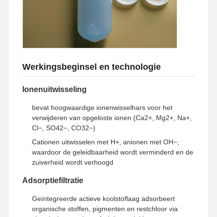
Fabriekstocht
Kwaliteitscont
Neem
Nieuws
Role
Contact Met
Ons Op
Werkingsbeginsel en technologie
Ionenuitwisseling
Gevallen
Vraag Een
bevat hoogwaardige ionenwisselhars voor het
Offerte
verwijderen van opgeloste ionen (Ca2+, Mg2+, Na+,
Cl−, SO42−, CO32−)
Laboratorium Ultrazuiver water systeem
Cationen uitwisselen met H+, anionen met OH−,
waardoor de geleidbaarheid wordt verminderd en de
De Machine van het Ultrapurewater
zuiverheid wordt verhoogd
ultrazuiver waterzuiveringssysteem
Adsorptiefiltratie
Ultrazuivere waterapparatuur
Geïntegreerde actieve koolstoflaag adsorbeert
organische stoffen, pigmenten en restchloor via
Ultrazuiver waterfiltratiesysteem