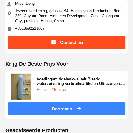
Miss. Deng
Tweede verdieping, gebouw B4, Haipingyuan Production Plant,
229, Guyuan Road, High-tech Development Zone, Changsha
City, provincie Hunan, China.
+8618692211007
Contact nu
Krijg De Beste Prijs Voor
Voedingsmiddelenkwaliteit Plastic
waterzuivering verbruiksartikelen Ultrazuivere
harskolom
Price： 2 Pieces
Doorgaan
Geadviseerde Producten