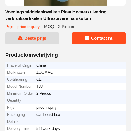
Voedingsmiddelenkwaliteit Plastic waterzuivering
verbruiksartikelen Ultrazuivere harskolom
Prijs：price inquiry
MOQ：2 Pieces
Beste prijs
Contact nu
Productomschrijving
Place of Origin
China
Merknaam
ZOOMAC
Certificering
CE
Model Number
T33
Minimum Order
2 Pieces
Quantity
Prijs
price inquiry
Packaging
cardboard box
Details
Delivery Time
5-8 work days