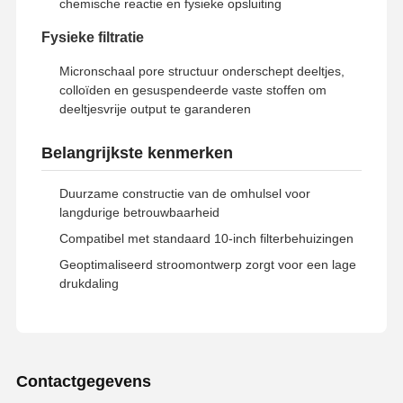
chemische reactie en fysieke opsluiting
Ultra Pure RO water systeem
Fysieke filtratie
Micronschaal pore structuur onderschept deeltjes,
Industrieel waterzuiveringssysteem
colloïden en gesuspendeerde vaste stoffen om
deeltjesvrije output te garanderen
Gedeioniseerde Watermachine
Verbrauchsmateriaal voor waterzuivering
Belangrijkste kenmerken
Bijbehorende onderdelen van waterzuiveringssysteem
Duurzame constructie van de omhulsel voor
langdurige betrouwbaarheid
Compatibel met standaard 10-inch filterbehuizingen
Geoptimaliseerd stroomontwerp zorgt voor een lage
drukdaling
Contactgegevens