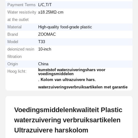
Payment Terms
L/C,T/T
Water resistivity
≥18.25MΩ·cm
at the outlet
Material
High-quality food-grade plastic
Brand
ZOOMAC
Model
T33
deionized resin
10-inch
filtration
Origin
China
kunststof waterzuiveringshars voor
Hoog licht:
voedingsmiddelen
,
,
Kolom van ultrazuivere hars
waterzuiveringsverbruiksartikelen met garantie
Voedingsmiddelenkwaliteit Plastic
waterzuivering verbruiksartikelen
Ultrazuivere harskolom