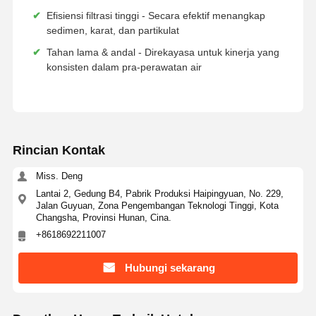
Sistem Filtrasi Air Ultra Murni
✔
Efisiensi filtrasi tinggi - Secara efektif menangkap
sedimen, karat, dan partikulat
Sistem Air RO Ultra Murni
✔
Tahan lama & andal - Direkayasa untuk kinerja yang
konsisten dalam pra-perawatan air
Sistem Pembersihan Air Industri
Mesin Air Deionisasi
Konsumsi Pembersihan Air
Rincian Kontak
Aksesoris sistem pemurnian air
Miss. Deng
Lantai 2, Gedung B4, Pabrik Produksi Haipingyuan, No. 229,
Jalan Guyuan, Zona Pengembangan Teknologi Tinggi, Kota
Changsha, Provinsi Hunan, Cina.
+8618692211007
Hubungi sekarang