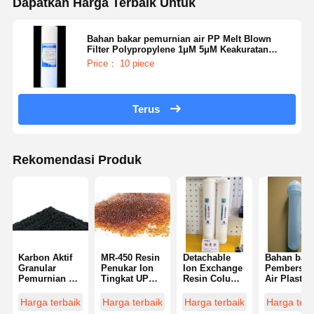
Dapatkan Harga Terbaik Untuk
Bahan bakar pemurnian air PP Melt Blown
Filter Polypropylene 1μM 5μM Keakuratan
tinggi
Price： 10 piece
Terus
Rekomendasi Produk
Karbon Aktif
MR-450 Resin
Detachable
Bahan bak
Granular
Penukar Ion
Ion Exchange
Pembersih
Pemurnian Air
Tingkat UPW
Resin Column
Air Plastik
Industri
Karakteristik
Water
Berkualitas
Pemurnian
Pembersihan
Purification
Makanan
Harga terbaik
Harga terbaik
Harga terbaik
Harga terb
Emas
Tingkat PPB
Consumables
Kolom resi