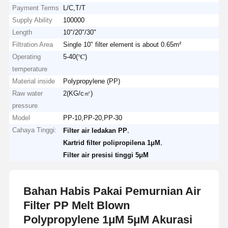
Payment Terms
L/C,T/T
Supply Ability
100000
Length
10"/20"/30"
Filtration Area
Single 10" filter element is about 0.65m²
Operating
5-40(℃)
temperature
Material inside
Polypropylene (PP)
Raw water
2(KG/c㎡)
pressure
Model
PP-10,PP-20,PP-30
Cahaya Tinggi:
,
Filter air ledakan PP
,
Kartrid filter polipropilena 1μM
Filter air presisi tinggi 5μM
Bahan Habis Pakai Pemurnian Air
Filter PP Melt Blown
Polypropylene 1μM 5μM Akurasi