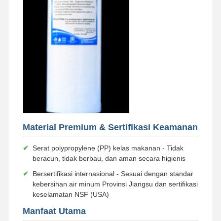
Tur Pabrik
Kontrol
Hubungi
Berita
Kualitas
Kami
Kasus
Minta
Penawaran
Harga
Material Premium & Sertifikasi Keamanan
Sistem Air Ultra Murni Laboratorium
✔
Serat polypropylene (PP) kelas makanan - Tidak
beracun, tidak berbau, dan aman secara higienis
Mesin Air Ultra Murni
✔
Bersertifikasi internasional - Sesuai dengan standar
kebersihan air minum Provinsi Jiangsu dan sertifikasi
sistem pemurnian air ultra murni
keselamatan NSF (USA)
Peralatan air ultra murni
Manfaat Utama