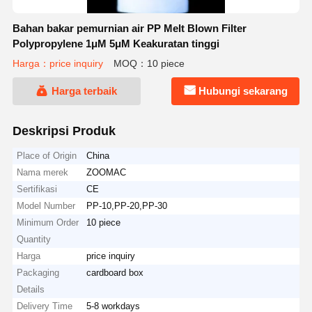
Bahan bakar pemurnian air PP Melt Blown Filter
Polypropylene 1μM 5μM Keakuratan tinggi
Harga：price inquiry
MOQ：10 piece
Harga terbaik
Hubungi sekarang
Deskripsi Produk
Place of Origin
China
Nama merek
ZOOMAC
Sertifikasi
CE
Model Number
PP-10,PP-20,PP-30
Minimum Order
10 piece
Quantity
Harga
price inquiry
Packaging
cardboard box
Details
Delivery Time
5-8 workdays