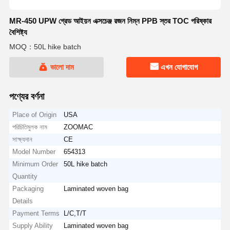
MR-450 UPW গ্রেড আইয়ন এক্সচেঞ্জ রজন নিম্ন PPB স্তর TOC পরিষ্কার
বৈশিষ্ট্য
MOQ：50L hike batch
ভালো দাম
এখন যোগাযোগ
পণ্যের বর্ণনা
Place of Origin
USA
পরিচিতিমুলক নাম
ZOOMAC
সাক্ষ্যদান
CE
Model Number
654313
Minimum Order
50L hike batch
Quantity
Packaging
Laminated woven bag
Details
Payment Terms
L/C,T/T
Supply Ability
Laminated woven bag