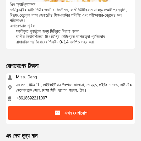
শিল্প অ্যাপ্লিকেশন
সেমিকন্ডাক্টর আল্ট্রাপিউর ওয়াটার সিস্টেমস, ফার্মাসিউটিক্যাল ডাব্লুএফআই প্রস্তুতি,
বিদ্যুৎ কেন্দ্রের বাষ্প জেনারেটর ফিডওয়াটার পলিশিং এবং পরীক্ষাগার-গ্রেডের জল
পরিশোধন।
অপারেশনাল সুবিধা
সরলীকৃত পুনর্জন্মের জন্য মিশ্রিত বিছানা নকশা
তাপীয় স্থিতিশীলতা 60 ডিগ্রি সেন্টিগ্রেড তাপমাত্রা প্রতিরোধ
রাসায়নিক প্রতিরোধের পিএইচ 0-14 ব্যাপ্তি সহ্য করা
যোগাযোগের ঠিকানা
Miss. Deng
২য় তলা, বিল্ডিং বি৪, হাইপিংইউয়ান উৎপাদন কারখানা, নং ২২৯, গুইউয়ান রোড, হাই-টেক
ডেভেলপমেন্ট জোন, চাংসা সিটি, হুয়ানান প্রদেশ, চীন।
+8618692211007
এখন যোগাযোগ
বাড়ি
পণ্য
ভিডিও
আমাদের সম্পর্কে
এর সেরা মূল্য পান