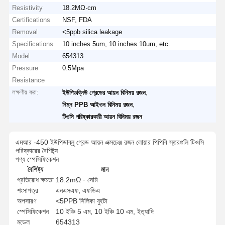
Resistivity
18.2MΩ·cm
Certifications
NSF, FDA
Removal
<5ppb silica leakage
Specifications
10 inches 5um, 10 inches 10um, etc.
Model
654313
Pressure
0.5Mpa
Resistance
লক্ষণীয় করা:
,
ইউপিডব্লিউ গ্রেডের আয়ন বিনিময় রজন
,
নিম্ন PPB আইওন বিনিময় রজন
টিওসি পরিষ্কারকারী আয়ন বিনিময় রজন
এমআর -450 ইউপিডাব্লু গ্রেড আয়ন এক্সচেঞ্জ রজন লোয়ার পিপিবি স্তরগুলি টিওসি
পরিষ্কারের বৈশিষ্ট্য
পণ্য স্পেসিফিকেশন
বৈশিষ্ট্য
মান
প্রতিরোধ ক্ষমতা
18.2mΩ · সেমি
শংসাপত্র
এনএসএফ, এফডিএ
অপসারণ
<5PPB সিলিকা ফুটো
স্পেসিফিকেশন
10 ইঞ্চি 5 এম, 10 ইঞ্চি 10 এম, ইত্যাদি
মডেল
654313