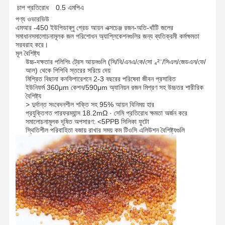
চাপ প্রতিরোধ
0.5 এমপিএ
পণ্য ওভারভিউ
এমআর -450 ইউপিডাব্লু গ্রেড আয়ন এক্সচেঞ্জ রজন-অতি-খাঁটি জলের
সমাধান
সমালোচনামূলক জল পরিশোধন অ্যাপ্লিকেশনগুলির জন্য ব্যতিক্রমী কর্মক্ষমতা
সরবরাহ করে।
মূল বৈশিষ্ট্য
উচ্চ-দক্ষতার পলিশিং ট্রেস আয়নগুলি (সি/বি/এনএ/কে/সো ₄²⁻/সিএল/জেডএন/ফে/
আল) থেকে পিপিবি স্তরের সরিয়ে দেয়
মিশ্রিত বিছানা কনফিগারেশনে 2-3 বছরের পরিষেবা জীবন প্রসারিত
ইউনিফর্ম 360μm কেশন/590μm অ্যানিয়ন রজন মিশ্রণ সহ উচ্চতর শারীরিক
বৈশিষ্ট্য
> দুর্দান্ত সংবেদনশীল শক্তি সহ 95% আয়ন বিনিময় হার
প্রযুক্তিগত পারফরম্যান্স 18.2mΩ · সেমি প্রতিরোধ ক্ষমতা অর্জন করে
সমালোচনামূলক দূষিত অপসারণ: <5PPB সিলিকা ফুটো
স্থিতিশীল পরিবাহিতা বজায় রাখার সময় কম টিওসি এলিউশন বৈশিষ্ট্যগুলি