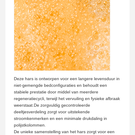
Fabriekstocht
Kwaliteitscont
Neem
Nieuws
Role
Contact Met
Ons Op
Gevallen
Vraag Een
Offerte
Deze hars is ontworpen voor een langere levensduur in
Laboratorium Ultrazuiver water systeem
niet-gemengde bedconfiguraties en behoudt een
stabiele prestatie door middel van meerdere
De Machine van het Ultrapurewater
regeneratiecycli, terwijl het vervuiling en fysieke afbraak
weerstaat.De zorgvuldig gecontroleerde
ultrazuiver waterzuiveringssysteem
deeltjesverdeling zorgt voor uitstekende
stroomkenmerken en een minimale drukdaling in
Ultrazuivere waterapparatuur
polijstkolommen.
De unieke samenstelling van het hars zorgt voor een
Ultrazuiver waterfiltratiesysteem