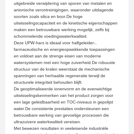
uitgebreide verwijdering van sporen van metalen en
anionische verontreinigingen, waaronder uitdagende
Ultra Pure RO water systeem
soorten zoals silica en boor.De hoge
uitwisselingscapaciteit en de kinetische eigenschappen
Industrieel waterzuiveringssysteem
maken een betrouwbare werking mogelijk, zelfs bij
schommelende voedingswaterkwaliteit.
Gedeioniseerde Watermachine
Deze UPW-hars is ideaal voor halfgeleider-,
farmaceutische en energieopwekkende toepassingen
Verbrauchsmateriaal voor waterzuivering
en voldoet aan de strenge eisen van moderne
Bijbehorende onderdelen van waterzuiveringssysteem
watersystemen met een hoge zuiverheid.De robuuste
structuur van de kralen weerstaat de mechanische
spanningen van herhaalde regeneratie terwijl de
structurele integriteit behouden blijft.
De geoptimaliseerde ionenvorm en de evenwichtige
uitwisselingskenmerken van het product zorgen voor
een lage geleidbaarheid en TOC-niveaus in gepolijst
water.De consistente prestaties ondersteunen een
betrouwbare werking van gevoelige processen die
ultrazuivere waterkwaliteit vereisen.
Met bewezen resultaten in veeleisende industriële