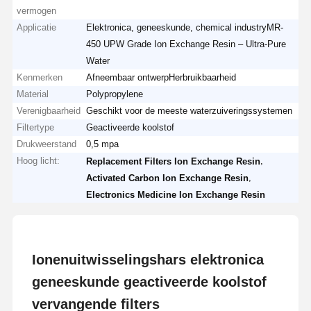
vermogen
Applicatie
Elektronica, geneeskunde, chemical industry​​MR-
450 UPW Grade Ion Exchange Resin – Ultra-Pure
Water
Kenmerken
Afneembaar ontwerpHerbruikbaarheid
Material
Polypropylene
Verenigbaarheid
Geschikt voor de meeste waterzuiveringssystemen
Filtertype
Geactiveerde koolstof
Drukweerstand
0,5 mpa
Hoog licht:
,
Replacement Filters Ion Exchange Resin
,
Activated Carbon Ion Exchange Resin
Electronics Medicine Ion Exchange Resin
Ionenuitwisselingshars elektronica
geneeskunde geactiveerde koolstof
vervangende filters