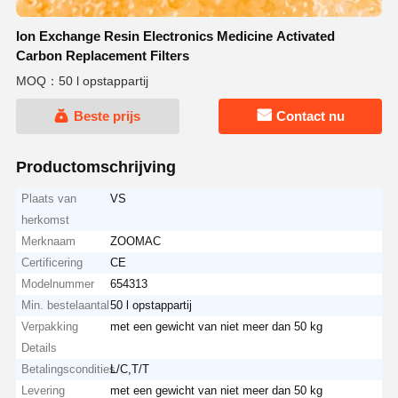
Ion Exchange Resin Electronics Medicine Activated
Carbon Replacement Filters
MOQ：50 l opstappartij
Beste prijs
Contact nu
Productomschrijving
Plaats van
VS
herkomst
Merknaam
ZOOMAC
Certificering
CE
Modelnummer
654313
Min. bestelaantal
50 l opstappartij
Verpakking
met een gewicht van niet meer dan 50 kg
Details
Betalingscondities
L/C,T/T
Levering
met een gewicht van niet meer dan 50 kg