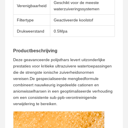
Geschikt voor de meeste
Verenigbaarheid
waterzuiveringssystemen
Filtertype
Geactiveerde koolstof
Drukweerstand
0.5Mpa
Productbeschrijving
Deze geavanceerde polijsthars levert uitzonderlijke
prestaties voor kritieke ultrazuivere watertoepassingen
die de strengste ionische zuiverheidsnormen
vereisen.De gespecialiseerde mengbedformule
combineert nauwkeurig ingedeelde cationen en
anionwisselharsen in een geoptimaliseerde verhouding
om een consistente sub-ppb-verontreinigende
verwijdering te bereiken.
Huis
Producten
Video's
Over Ons