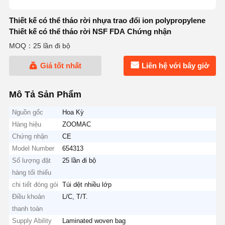
Thiết kế có thể tháo rời nhựa trao đổi ion polypropylene
Thiết kế có thể tháo rời NSF FDA Chứng nhận
MOQ：25 lần đi bộ
Giá tốt nhất
Liên hệ với bây giờ
Mô Tả Sản Phẩm
Nguồn gốc
Hoa Kỳ
Hàng hiệu
ZOOMAC
Chứng nhận
CE
Model Number
654313
Số lượng đặt
25 lần đi bộ
hàng tối thiểu
chi tiết đóng gói
Túi dệt nhiều lớp
Điều khoản
L/C, T/T.
thanh toán
Supply Ability
Laminated woven bag