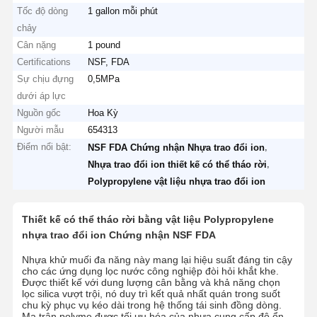
Tốc độ dòng
1 gallon mỗi phút
chảy
Cân nặng
1 pound
Certifications
NSF, FDA
Sự chịu đựng
0,5MPa
dưới áp lực
Nguồn gốc
Hoa Kỳ
Người mẫu
654313
Điểm nổi bật:
,
NSF FDA Chứng nhận Nhựa trao đổi ion
,
Nhựa trao đổi ion thiết kế có thể tháo rời
Polypropylene vật liệu nhựa trao đổi ion
Thiết kế có thể tháo rời bằng vật liệu Polypropylene
nhựa trao đổi ion Chứng nhận NSF FDA
Nhựa khử muối đa năng này mang lại hiệu suất đáng tin cậy
cho các ứng dụng lọc nước công nghiệp đòi hỏi khắt khe.
Được thiết kế với dung lượng cân bằng và khả năng chọn
lọc silica vượt trội, nó duy trì kết quả nhất quán trong suốt
chu kỳ phục vụ kéo dài trong hệ thống tái sinh đồng dòng.
Ma trận polyme được tối ưu hóa của nhựa cung cấp độ ổn