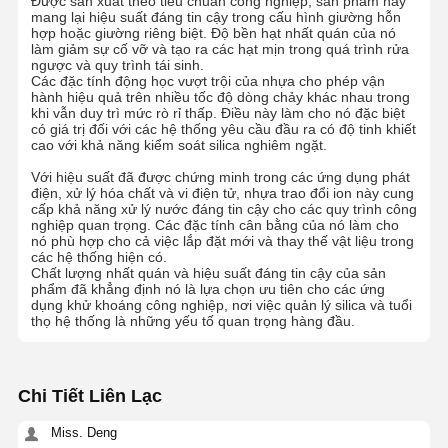
Được sản xuất theo tiêu chuẩn công nghiệp, sản phẩm này
mang lại hiệu suất đáng tin cậy trong cấu hình giường hỗn
hợp hoặc giường riêng biệt. Độ bền hạt nhất quán của nó
làm giảm sự cố vỡ và tạo ra các hạt mịn trong quá trình rửa
ngược và quy trình tái sinh.
Các đặc tính động học vượt trội của nhựa cho phép vận
hành hiệu quả trên nhiều tốc độ dòng chảy khác nhau trong
khi vẫn duy trì mức rò rỉ thấp. Điều này làm cho nó đặc biệt
có giá trị đối với các hệ thống yêu cầu đầu ra có độ tinh khiết
cao với khả năng kiểm soát silica nghiêm ngặt.
Với hiệu suất đã được chứng minh trong các ứng dụng phát
điện, xử lý hóa chất và vi điện tử, nhựa trao đổi ion này cung
cấp khả năng xử lý nước đáng tin cậy cho các quy trình công
nghiệp quan trọng. Các đặc tính cân bằng của nó làm cho
nó phù hợp cho cả việc lắp đặt mới và thay thế vật liệu trong
các hệ thống hiện có.
Chất lượng nhất quán và hiệu suất đáng tin cậy của sản
phẩm đã khẳng định nó là lựa chọn ưu tiên cho các ứng
dụng khử khoáng công nghiệp, nơi việc quản lý silica và tuổi
thọ hệ thống là những yếu tố quan trọng hàng đầu.
Trang Chủ
Các Sản
Video
Về Chúng
Chi Tiết Liên Lạc
Phẩm
Tôi
Miss. Deng