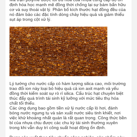
định hóa học mạnh mẽ đồng thời chống lại sự bám bẩn hữu
cơ và suy thoái vật lý. Phân bố kích thước hạt đồng đều của
nó đảm bảo các đặc tính dòng chảy hiệu quả và giảm thiểu
sụt áp trong cột xử lý.
Lý tưởng cho nước cấp có hàm lượng silica cao, môi trường
trao đổi ion này loại bỏ hiệu quả cả ion axit mạnh và yếu
đồng thời kiểm soát sự rò rỉ silica. Cấu trúc hạt chuyên biệt
thúc đẩy quá trình tái sinh kỹ lưỡng với mức tiêu thụ hóa
chất tối thiểu.
Các ứng dụng bao gồm tiền xử lý nước cấp lò hơi, đánh
bóng nước ngưng tụ và sản xuất nước siêu tinh khiết, nơi
việc khử khoáng nhất quán là rất quan trọng. Công thức bền
bỉ của nhựa chịu được các chu kỳ tái sinh thường xuyên
trong khi vẫn duy trì công suất hoạt động ổn định.