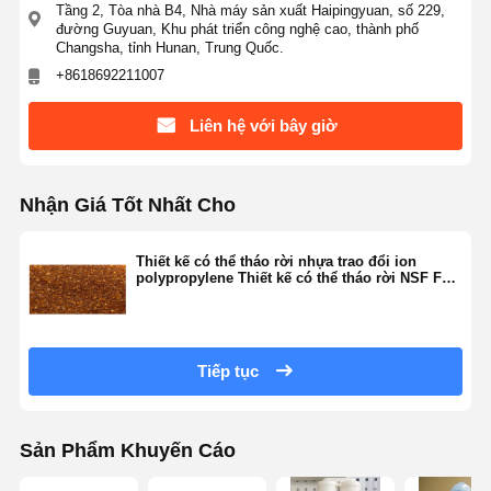
Tầng 2, Tòa nhà B4, Nhà máy sản xuất Haipingyuan, số 229,
đường Guyuan, Khu phát triển công nghệ cao, thành phố
Changsha, tỉnh Hunan, Trung Quốc.
+8618692211007
Tham Quan
Kiểm Soát
Liên Hệ
Tin Tức
Nhà Máy
Chất Lượng
Liên hệ với bây giờ
Nhận Giá Tốt Nhất Cho
Các Trường
Yêu Cầu Báo
Hợp
Giá
Thiết kế có thể tháo rời nhựa trao đổi ion
polypropylene Thiết kế có thể tháo rời NSF FDA
Chứng nhận
Hệ thống nước siêu tinh khiết trong phòng thí nghiệm
Máy nước siêu tinh khiết
Tiếp tục
hệ thống lọc nước siêu tinh khiết
Thiết bị nước siêu tinh khiết
Sản Phẩm Khuyến Cáo
Hệ thống lọc nước siêu tinh khiết