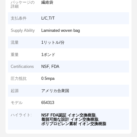
パッケージの
繊維袋
詳細
支払条件
L/C,T/T
Supply Ability
Laminated woven bag
流量
1リットル/分
重量
1ポンド
Certifications
NSF, FDA
圧力抵抗
0.5mpa
起源
アメリカ合衆国
モデル
654313
ハイライト:
,
NSF FDA認証 イオン交換樹脂
,
着脱可能な設計 イオン交換樹脂
ポリプロピレン素材 イオン交換樹脂