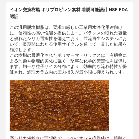
イオン交換樹脂 ポリプロピレン素材 着脱可能設計 NSF FDA
認証
この汎用脱塩樹脂は、要求の厳しい工業用水浄化用途向け
に、信頼性の高い性能を提供します。バランスの取れた容量
と優れたシリカ選択性を備えており、並流再生システムにお
いて、長期間にわたる使用サイクルを通じて一貫した結果を
維持します。
この樹脂の最適化されたポリマーマトリックスは、有機物に
よる汚染や物理的劣化に強く、堅牢な化学的安定性を提供し
ます。均一な粒子サイズ分布により、効率的な流れ特性が保
証され、処理カラム内の圧力損失が最小限に抑えられます。
高シリカ供給水に理想的で、このイオン交換媒体は、強酸イ