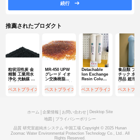
続行
超純 RO 水システム
工業用水浄化システム
推薦されたプロダクト
脱イオンされた水機械
水浄化用消耗品
水浄化システム用アクセサリー
粒状活性炭 金
MR-450 UPW
Detachable
食品類 プラ
精製 工業用水
グレード イオ
Ion Exchange
チック 水浄
浄化 光触媒 炭
ン交換樹脂
Resin Column
用品 超浄化
素繊維
PPB レベル 低
Water
脂柱
い TOC 清掃特
Purification
ベストプライス
ベストプライス
ベストプライス
ベストプラ
性
Consumables
Reusable
Desktop Site
ホーム
企業情報
お問い合わせ
地図
プライバシーポリシー
品質
研究室超純水システム
中国工場.Copyright © 2025 Hunan
Zoomac Water Environmental Protection Technology Co., Ltd.. All
Rights Reserved.