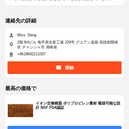
連絡先の詳細
工場見学
品質管理
お問い合わせ
ニュース
Miss. Deng
2階 B4ビル 海平原生産工場 229号 グユアン道路 高技術開発
区 チャンシャ市 湖南省
+8618692211007
事例
引金 を 求め
て ください
接触
研究室超純水システム
最高の価格で
Ultrapure水機械
超純水浄化システム
イオン交換樹脂 ポリプロピレン素材 着脱可能な設
計 NSF FDA認証
超純水設備
超純水フィルタリングシステム