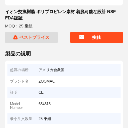
イオン交換樹脂 ポリプロピレン素材 着脱可能な設計 NSF
FDA認証
MOQ：25 乗組
ベストプライス
接触
製品の説明
起源の場所
アメリカ合衆国
ブランド名
ZOOMAC
証明
CE
Model
654313
Number
最小注文数量
25 乗組