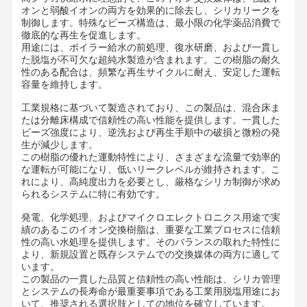
オンと弱酸イオンの両方を効果的に除去し、シリカリークを
制御します。特殊なビーズ構造は、最小限の化学薬品消費で
徹底的な再生を促進します。
用途には、ボイラー給水の前処理、復水研磨、および一貫し
た脱塩が不可欠な超純水製造が含まれます。この樹脂の耐久
性のある配合は、頻繁な再生サイクルに耐え、安定した運転
容量を維持します。
工業規格に基づいて製造されており、この製品は、混合床ま
たは分離床構成で信頼性の高い性能を提供します。一貫した
ビーズ強度により、逆洗および再生手順中の破損と微粉の発
生が減少します。
この樹脂の優れた運動特性により、さまざまな流量で効率的
な運転が可能になり、低いリークレベルが維持されます。こ
れにより、高純度出力を必要とし、厳格なシリカ制御が求め
られるシステムに特に有効です。
発電、化学処理、およびマイクロエレクトロニクス用途で実
績のあるこのイオン交換樹脂は、重要な工業プロセスに信頼
性の高い水処理を提供します。そのバランスの取れた特性に
より、新規設置と既存システムでの交換媒体の両方に適して
ホーム
製品
ビデオ
私たちについ
います。
て
この製品の一貫した品質と信頼性の高い性能は、シリカ管理
とシステムの長寿命が最重要事項である工業用脱塩用途にお
いて、推奨される選択肢としての地位を確立しています。