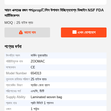
আয়ন এক্সচেঞ্জ রজন পলipropিলিন উপাদান বিচ্ছিন্নযোগ্য ডিজাইন NSF FDA
সার্টিফিকেশন
MOQ：25 হাইক ব্যাচ
ভালো দাম
এখন যোগাযোগ
পণ্যের বর্ণনা
উৎপত্তি স্থল
মার্কিন যুক্তরাষ্ট্র
পরিচিতিমুলক নাম
ZOOMAC
সাক্ষ্যদান
CE
Model Number
654313
ন্যূনতম চাহিদার পরিমাণ
25 হাইক ব্যাচ
প্যাকেজিং বিবরণ
স্তরিত বোনা ব্যাগ
পরিশোধের শর্ত
এল/সি, টি/টি
Supply Ability
Laminated woven bag
প্রবাহ হার
প্রতি মিনিটে 1 গ্যালন
ওজন
1 পাউন্ড