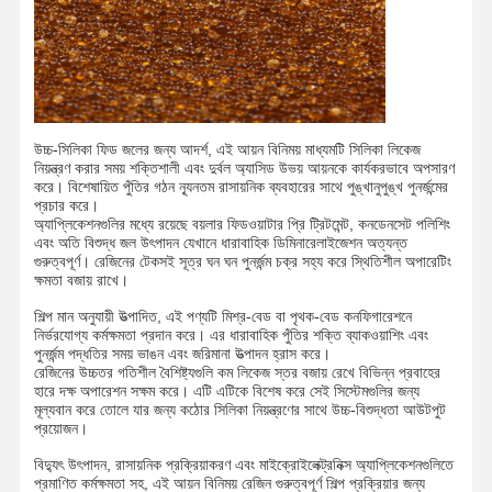
উচ্চ-সিলিকা ফিড জলের জন্য আদর্শ, এই আয়ন বিনিময় মাধ্যমটি সিলিকা লিকেজ
নিয়ন্ত্রণ করার সময় শক্তিশালী এবং দুর্বল অ্যাসিড উভয় আয়নকে কার্যকরভাবে অপসারণ
করে। বিশেষায়িত পুঁতির গঠন ন্যূনতম রাসায়নিক ব্যবহারের সাথে পুঙ্খানুপুঙ্খ পুনর্জন্মের
প্রচার করে।
অ্যাপ্লিকেশনগুলির মধ্যে রয়েছে বয়লার ফিডওয়াটার প্রি ট্রিটমেন্ট, কনডেনসেট পলিশিং
এবং অতি বিশুদ্ধ জল উৎপাদন যেখানে ধারাবাহিক ডিমিনারেলাইজেশন অত্যন্ত
গুরুত্বপূর্ণ। রেজিনের টেকসই সূত্র ঘন ঘন পুনর্জন্ম চক্র সহ্য করে স্থিতিশীল অপারেটিং
ক্ষমতা বজায় রাখে।
শিল্প মান অনুযায়ী উত্পাদিত, এই পণ্যটি মিশ্র-বেড বা পৃথক-বেড কনফিগারেশনে
নির্ভরযোগ্য কর্মক্ষমতা প্রদান করে। এর ধারাবাহিক পুঁতির শক্তি ব্যাকওয়াশিং এবং
পুনর্জন্ম পদ্ধতির সময় ভাঙন এবং জরিমানা উত্পাদন হ্রাস করে।
রেজিনের উচ্চতর গতিশীল বৈশিষ্ট্যগুলি কম লিকেজ স্তর বজায় রেখে বিভিন্ন প্রবাহের
হারে দক্ষ অপারেশন সক্ষম করে। এটি এটিকে বিশেষ করে সেই সিস্টেমগুলির জন্য
মূল্যবান করে তোলে যার জন্য কঠোর সিলিকা নিয়ন্ত্রণের সাথে উচ্চ-বিশুদ্ধতা আউটপুট
প্রয়োজন।
বিদ্যুৎ উৎপাদন, রাসায়নিক প্রক্রিয়াকরণ এবং মাইক্রোইলেক্ট্রনিক্স অ্যাপ্লিকেশনগুলিতে
প্রমাণিত কর্মক্ষমতা সহ, এই আয়ন বিনিময় রেজিন গুরুত্বপূর্ণ শিল্প প্রক্রিয়ার জন্য