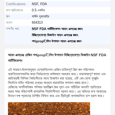
Certifications
NSF, FDA
চাপ প্রতিরোধের
0.5 এমপিএ
উত্স
মার্কিন যুক্তরাষ্ট্র
মডেল
654313
লক্ষণীয় করা:
,
NSF FDA সার্টিফিকেশন আয়ন এক্সচেঞ্জ রজন
,
বিচ্ছিন্নযোগ্য ডিজাইন আয়ন এক্সচেঞ্জ রজন
পলipropিলিন উপাদান আয়ন এক্সচেঞ্জ রজন
আয়ন এক্সচেঞ্জ রেজিন পলipropিলিন উপাদান বিচ্ছিন্নযোগ্য ডিজাইন NSF FDA
সার্টিফিকেশন
এই সাধারণ-উদ্দেশ্যযুক্ত ডেস্যালিনেশন রেজিন চাহিদাপূর্ণ শিল্প জল পরিশোধন
অ্যাপ্লিকেশনগুলির জন্য নির্ভরযোগ্য কর্মক্ষমতা সরবরাহ করে। ভারসাম্যপূর্ণ ক্ষমতা এবং
ব্যতিক্রমী সিলিকা নির্বাচনীতার সাথে ডিজাইন করা হয়েছে, এটি কো-ফ্লো পুনর্জন্ম
সিস্টেমে বর্ধিত পরিষেবা চক্রের মাধ্যমে ধারাবাহিক ফলাফল বজায় রাখে।
রেজিনের অপটিমাইজড পলিমার ম্যাট্রিক্স জৈব দূষণ এবং শারীরিক অবনতি প্রতিরোধ
করার সময় শক্তিশালী রাসায়নিক স্থিতিশীলতা প্রদান করে। এর অভিন্ন কণা আকারের
বিতরণ দক্ষ প্রবাহের বৈশিষ্ট্য নিশ্চিত করে এবং ট্রিটমেন্ট কলামগুলিতে চাপ হ্রাস করে।