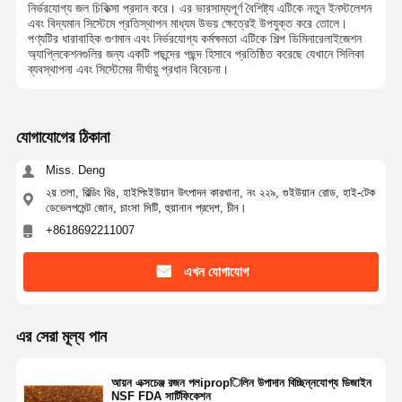
নির্ভরযোগ্য জল চিকিত্সা প্রদান করে। এর ভারসাম্যপূর্ণ বৈশিষ্ট্য এটিকে নতুন ইনস্টলেশন
এবং বিদ্যমান সিস্টেমে প্রতিস্থাপন মাধ্যম উভয় ক্ষেত্রেই উপযুক্ত করে তোলে।
পণ্যটির ধারাবাহিক গুণমান এবং নির্ভরযোগ্য কর্মক্ষমতা এটিকে শিল্প ডিমিনারেলাইজেশন
অ্যাপ্লিকেশনগুলির জন্য একটি পছন্দের পছন্দ হিসাবে প্রতিষ্ঠিত করেছে যেখানে সিলিকা
ব্যবস্থাপনা এবং সিস্টেমের দীর্ঘায়ু প্রধান বিবেচনা।
যোগাযোগের ঠিকানা
Miss. Deng
২য় তলা, বিল্ডিং বি৪, হাইপিংইউয়ান উৎপাদন কারখানা, নং ২২৯, গুইউয়ান রোড, হাই-টেক
ডেভেলপমেন্ট জোন, চাংসা সিটি, হুয়ানান প্রদেশ, চীন।
+8618692211007
এখন যোগাযোগ
এর সেরা মূল্য পান
বাড়ি
পণ্য
ভিডিও
আমাদের সম্পর্কে
আয়ন এক্সচেঞ্জ রজন পলipropিলিন উপাদান বিচ্ছিন্নযোগ্য ডিজাইন
NSF FDA সার্টিফিকেশন