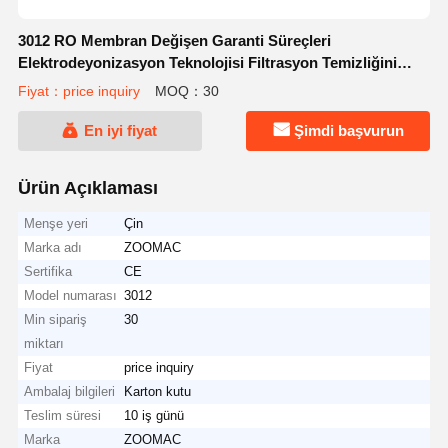
3012 RO Membran Değişen Garanti Süreçleri
Elektrodeyonizasyon Teknolojisi Filtrasyon Temizliğini
Optimize Et
Fiyat：price inquiry
MOQ：30
En iyi fiyat
Şimdi başvurun
Ürün Açıklaması
Menşe yeri
Çin
Marka adı
ZOOMAC
Sertifika
CE
Model numarası
3012
Min sipariş
30
miktarı
Fiyat
price inquiry
Ambalaj bilgileri
Karton kutu
Teslim süresi
10 iş günü
Marka
ZOOMAC