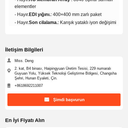
elementler
- Hayır.
EDI yığını.
: 400×400 mm zarlı paket
- Hayır.
Son cilalama.
: Karışık yataklı iyon değişimi
İletişim Bilgileri
Miss. Deng
2. kat, B4 binası, Haipingyuan Üretim Tesisi, 229 numaralı
Guyuan Yolu, Yüksek Teknoloji Geliştirme Bölgesi, Changsha
Şehri, Hunan Eyaleti, Çin.
+8618692211007
Şimdi başvurun
Evde
Ürünler
Videolar
Bizim
Hakkımızda
En İyi Fiyatı Alın