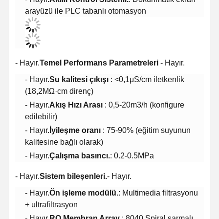
arayüzü ile PLC tabanlı otomasyon
- Hayır.
Temel Performans Parametreleri
- Hayır.
- Hayır.
Su kalitesi çıkışı
: <0,1μS/cm iletkenlik
(18,2MΩ·cm direnç)
- Hayır.
Akış Hızı Arası
: 0,5-20m3/h (konfigure
edilebilir)
- Hayır.
İyileşme oranı
: 75-90% (eğitim suyunun
kalitesine bağlı olarak)
- Hayır.
Çalışma basıncı.
: 0.2-0.5MPa
- Hayır.
Sistem bileşenleri.
- Hayır.
- Hayır.
Ön işleme modülü.
: Multimedia filtrasyonu
+ ultrafiltrasyon
- Hayır.
RO Membran Array
: 8040 Spiral sarmalı