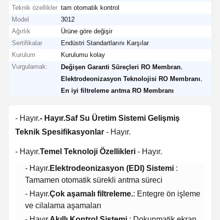
Teknik özellikler
tam otomatik kontrol
Model
3012
Ağırlık
Ürüne göre değişir
Sertifikalar
Endüstri Standartlarını Karşılar
Kurulum
Kurulumu kolay
Vurgulamak:
,
Değişen Garanti Süreçleri RO Membran
,
Elektrodeonizasyon Teknolojisi RO Membranı
En iyi filtreleme arıtma RO Membranı
- Hayır.
- Hayır.
Saf Su Üretim Sistemi Gelişmiş
Teknik Spesifikasyonlar
- Hayır.
- Hayır.
Temel Teknoloji Özellikleri
- Hayır.
- Hayır.
Elektrodeonizasyon (EDI) Sistemi
:
Tamamen otomatik sürekli arıtma süreci
- Hayır.
Çok aşamalı filtreleme.
: Entegre ön işleme
ve cilalama aşamaları
- Hayır.
Akıllı Kontrol Sistemi.
: Dokunmatik ekran