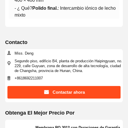
400 × 400 mm
- ¿ Qué?
Polido final.
: Intercambio iónico de lecho
mixto
Recorrido
Control De
Contáctenos
Noticias
Por La
Calidad
Fábrica
Contacto
Miss. Deng
Segundo piso, edificio B4, planta de producción Haipingyuan, no.
229, calle Guyuan, zona de desarrollo de alta tecnología, ciudad
de Changsha, provincia de Hunan, China.
Casos De
Solicitar Una
Trabajo
Cita
+8618692211007
Contactar ahora
Sistema de agua ultrapura de laboratorio
Máquina Ultrapure del agua
Obtenga El Mejor Precio Por
sistema de purificación de agua ultrapura
Membrana RO 3012 con Duraciones de Garantía