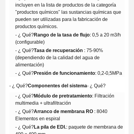
incluyen en la lista de productos de la categoría
"productos químicos" las sustancias químicas que
pueden ser utilizadas para la fabricación de
productos químicos.
- ¿ Qué?
Rango de la tasa de flujo
: 0,5 a 20 m3/h
(configurable)
- ¿ Qué?
Tasa de recuperación
: 75-90%
(dependiendo de la calidad del agua de
alimentación)
- ¿ Qué?
Presión de funcionamiento
: 0,2-0,5MPa
- ¿ Qué?
Componentes del sistema
- ¿ Qué?
- ¿ Qué?
Módulo de pretratamiento
: Filtración
multimedia + ultrafiltración
- ¿ Qué?
Arranco de membrana RO
: 8040
En Casa
Productos
Los Vídeos
Sobre
Elementos en espiral
Nosotros
- ¿ Qué?
La pila de EDI.
: paquete de membrana de