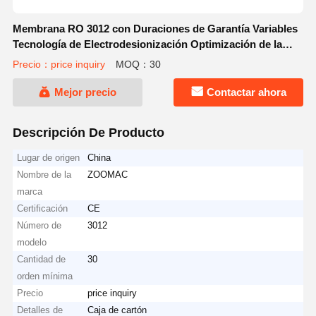
Membrana RO 3012 con Duraciones de Garantía Variables
Tecnología de Electrodesionización Optimización de la
Purificación por Filtración
Precio：price inquiry
MOQ：30
Mejor precio
Contactar ahora
Descripción De Producto
Lugar de origen
China
Nombre de la
ZOOMAC
marca
Certificación
CE
Número de
3012
modelo
Cantidad de
30
orden mínima
Precio
price inquiry
Detalles de
Caja de cartón