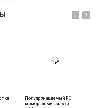
ТЫ
стка
Полупроницаемый RO
Мемб
мембранный фильтр
осмо