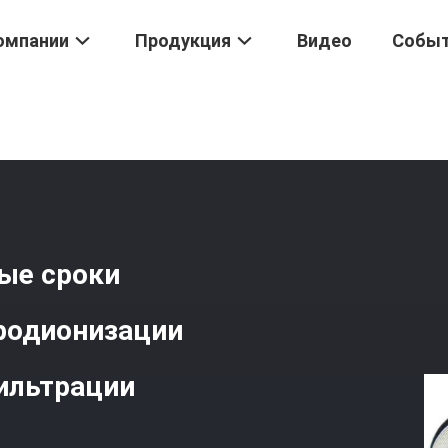
омпании
Продукция
Видео
Собы
 Очистки Воды
/
3012 RO Мембрана Различные Сроки Гарантии Т
ые сроки
тродионизации
ильтрации