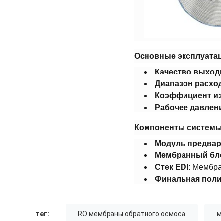
​Основные эксплуата
​Качество выход
​Диапазон расход
​Коэффициент из
​Рабочее давлени
​Компоненты системы
​Модуль предвар
​Мембранный бло
​Стек EDI​
​: Мембр
​Финальная поли
тег:
RO мембраны обратного осмоса
м