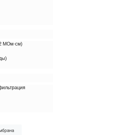
,2 МОм·см)
ды)
афильтрация
ембрана