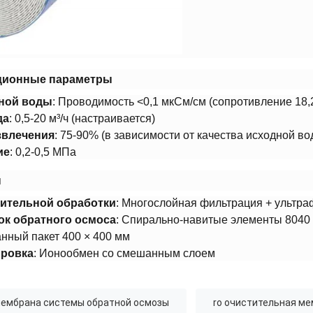
ционные параметры​
ной воды​
​: Проводимость <0,1 мкСм/см (сопротивление 18
а​
​: 0,5-20 м³/ч (настраивается)
влечения​
​: 75-90% (в зависимости от качества исходной во
е​
​: 0,2-0,5 МПа
​
ительной обработки​
​: Многослойная фильтрация + ультр
к обратного осмоса​
​: Спирально-навитые элементы 8040
анный пакет 400 × 400 мм
ровка​
​: Ионообмен со смешанным слоем
ембрана системы обратной осмозы
ro очистительная м