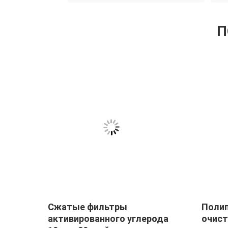
П
Сжатые фильтры
Полип
ния
активированного углерода
очист