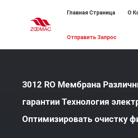
Главная Страница
О К
Главная Страница
/
Продукция
/
Аксессуары Системы
Отправить Запрос
Фильтрации
3012 RO Мембрана Различн
гарантии Технология элек
Оптимизировать очистку ф