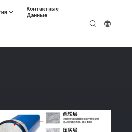
Контактные
тия
Данные
ехнология Электродионизации Оптимизировать Очистку