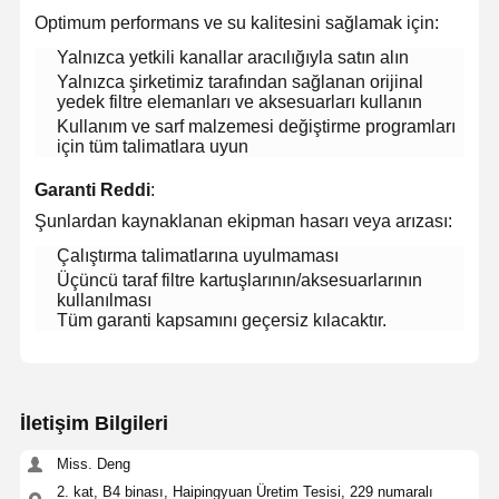
Optimum performans ve su kalitesini sağlamak için:
Yalnızca yetkili kanallar aracılığıyla satın alın
Yalnızca şirketimiz tarafından sağlanan orijinal
yedek filtre elemanları ve aksesuarları kullanın
Kullanım ve sarf malzemesi değiştirme programları
için tüm talimatlara uyun
​Garanti Reddi​
​:
Şunlardan kaynaklanan ekipman hasarı veya arızası:
Çalıştırma talimatlarına uyulmaması
Üçüncü taraf filtre kartuşlarının/aksesuarlarının
kullanılması
Tüm garanti kapsamını geçersiz kılacaktır.
İletişim Bilgileri
Evde
Ürünler
Videolar
Bizim
Hakkımızda
Miss. Deng
2. kat, B4 binası, Haipingyuan Üretim Tesisi, 229 numaralı