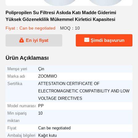
Polipropilen Su Filtresi Askıda Katı Madde Giderimi
Yüksek Gözeneklilik Mükemmel Kirletici Kapasitesi
Fiyat：Can be negotiated
MOQ：10
En iyi fiyat
Şimdi başvurun
Ürün Açıklaması
Menşe yeri
Çin
Marka adı
ZOOMWO
Sertifika
ATTESTATION CERTIFICATE OF
ELECTROMAGNETIC COMPATIBILITY AND LOW
VOLTAGE DIRECTIVES
Model numarası
PP
Min sipariş
10
miktarı
Fiyat
Can be negotiated
Ambalaj bilgileri
Kağıt kutu