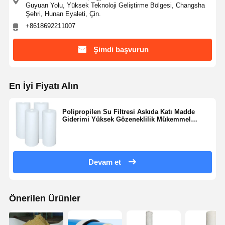
Guyuan Yolu, Yüksek Teknoloji Geliştirme Bölgesi, Changsha
Şehri, Hunan Eyaleti, Çin.
+8618692211007
Fabrika Turu
Kalite Kontrol
Bize Ulaşın
Haberler
Şimdi başvurun
En İyi Fiyatı Alın
Davalar
Teklif Alın
Polipropilen Su Filtresi Askıda Katı Madde
Giderimi Yüksek Gözeneklilik Mükemmel
Laboratuvar Ultra Saf Su Sistemi
Kirletici Kapasitesi
Ultra Saf Su Makinesi
Devam et
ultra saf su arıtma sistemi
Ultra saf su ekipmanları
Önerilen Ürünler
Ultra saf su filtrasyon sistemi