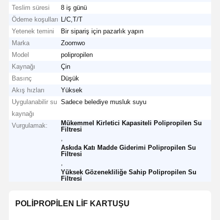
Teslim süresi
8 iş günü
Ödeme koşulları
L/C,T/T
Yetenek temini
Bir sipariş için pazarlık yapın
Marka
Zoomwo
Model
polipropilen
Kaynağı
Çin
Basınç
Düşük
Akış hızları
Yüksek
Uygulanabilir su
Sadece belediye musluk suyu
kaynağı
Mükemmel Kirletici Kapasiteli Polipropilen Su
Vurgulamak:
Filtresi
,
Askıda Katı Madde Giderimi Polipropilen Su
Filtresi
,
Yüksek Gözenekliliğe Sahip Polipropilen Su
Filtresi
POLİPROPİLEN LİF KARTUŞU​