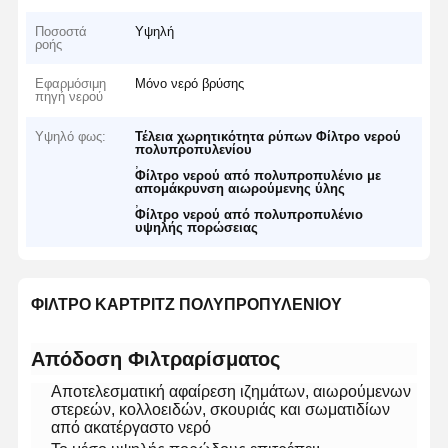
Ποσοστά
Υψηλή
ροής
Εφαρμόσιμη
Μόνο νερό βρύσης
πηγή νερού
Υψηλό φως:
Τέλεια χωρητικότητα ρύπων Φίλτρο νερού
πολυπροπυλενίου
,
Φίλτρο νερού από πολυπροπυλένιο με
απομάκρυνση αιωρούμενης ύλης
,
Φίλτρο νερού από πολυπροπυλένιο
υψηλής πορώσειας
ΦΙΛΤΡΟ ΚΑΡΤΡΙΤΖ ΠΟΛΥΠΡΟΠΥΛΕΝΙΟΥ​
​Απόδοση Φιλτραρίσματος​
Αποτελεσματική αφαίρεση ιζημάτων, αιωρούμενων
στερεών, κολλοειδών, σκουριάς και σωματιδίων
από ακατέργαστο νερό