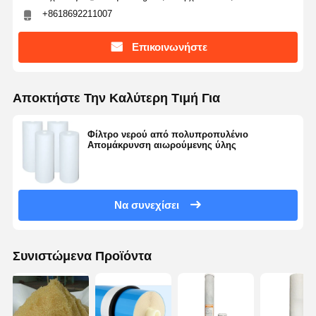
Σύστημα διήθησης υπερκαθαρού νερού
+8618692211007
Σύστημα ύδρευσης RO Ultra Pure
Επικοινωνήστε
Συστήματα βιομηχανικής καθαρισμού νερού
Αποκτήστε Την Καλύτερη Τιμή Για
Εξιοντισμένη μηχανή νερού
Καταναλωτικά για καθαρισμό νερού
Φίλτρο νερού από πολυπροπυλένιο
Απομάκρυνση αιωρούμενης ύλης
Συσκευές συστήματος καθαρισμού νερού
Να συνεχίσει
Συνιστώμενα Προϊόντα