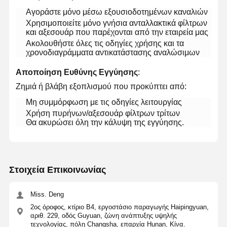
Αγοράστε μόνο μέσω εξουσιοδοτημένων καναλιών
Χρησιμοποιείτε μόνο γνήσια ανταλλακτικά φίλτρων
και αξεσουάρ που παρέχονται από την εταιρεία μας
Επισκέψεις
Έλεγχος
Επικοινωνήσ
Ειδήσεις
Ακολουθήστε όλες τις οδηγίες χρήσης και τα
Στο
Ποιότητας
Τε Μαζί Μας
χρονοδιαγράμματα αντικατάστασης αναλώσιμων
Εργοστάσιο
​Αποποίηση Ευθύνης Εγγύησης​
​:
Ζημιά ή βλάβη εξοπλισμού που προκύπτει από:
Μη συμμόρφωση με τις οδηγίες λειτουργίας
Χρήση πυρήνων/αξεσουάρ φίλτρων τρίτων
Υποθέσεις
Ζητήστε
Προσφορά
Θα ακυρώσει όλη την κάλυψη της εγγύησης.
Εργαστηριακό Σύστημα Υπερκαθαρού Νερού
Στοιχεία Επικοινωνίας
Μηχανή νερού Ultrapure
σύστημα καθαρισμού νερού υπερκαθαρότητας
Miss. Deng
2ος όροφος, κτίριο Β4, εργοστάσιο παραγωγής Haipingyuan,
Εξοπλισμός για υπερκαθαρό νερό
αριθ. 229, οδός Guyuan, ζώνη ανάπτυξης υψηλής
τεχνολογίας, πόλη Changsha, επαρχία Hunan, Κίνα.