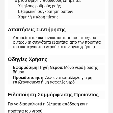
Το μέσο υψηλής πορώδους επιτρέπει:
Υψηλούς ρυθμούς ροής
Εξαιρετική συγκράτηση ρύπων
Χαμηλή πτώση πίεσης
​Απαιτήσεις Συντήρησης​
Απαιτείται τακτική αντικατάσταση του στοιχείου
φίλτρου (η συχνότητα εξαρτάται από την ποιότητα
του ακατέργαστου νερού και τον όγκο χρήσης)
​Οδηγίες Χρήσης​
​Εφαρμόσιμη Πηγή Νερού​
​: Μόνο νερό βρύσης
δήμου
​Προειδοποίηση​
​: Δεν είναι κατάλληλο για μη
επεξεργασμένο ή μη ασφαλές νερό
​Ειδοποίηση Συμμόρφωσης Προϊόντος​
Σπίτι
Προϊόντα
Βίντεο
Σχετικά Με
Εμάς
Για να διασφαλιστεί η βέλτιστη απόδοση και η
ποιότητα του νερού: