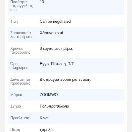
Ποσότητα
10
παραγγελίας
min
Τιμή
Can be negotiated
Συσκευασία
Χάρτινο κουτί
λεπτομέρειες
Χρόνος
8 εργάσιμες ημέρες
παράδοσης
Όροι
Εγγρ. Πίστωση, T/T
πληρωμής
Δυνατότητα
Διαπραγματεύσου μια εντολή.
προσφοράς
Μάρκα
ZOOMWO
Σχήμα
Πολυπροπυλένιο
Προέλευση
Κίνα
Πίεση
χαμηλή