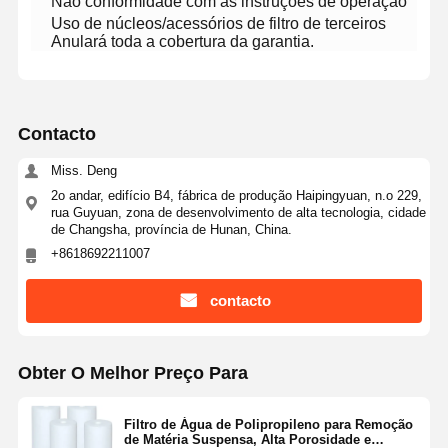
Não conformidade com as instruções de operação
Uso de núcleos/acessórios de filtro de terceiros
Anulará toda a cobertura da garantia.
Visita À
Controle De
Contacte-
Notícias
Fábrica
Qualidade
Nos
Contacto
Miss. Deng
Casos
Solicite Um
2o andar, edifício B4, fábrica de produção Haipingyuan, n.o 229,
Orçamento
rua Guyuan, zona de desenvolvimento de alta tecnologia, cidade
de Changsha, província de Hunan, China.
+8618692211007
Sistema de água ultrapura de laboratório
contacto
Máquina Ultrapure da água
Sistema de purificação de água ultrapura
Obter O Melhor Preço Para
Equipamento de água ultrapura
Filtro de Água de Polipropileno para Remoção
Sistema de filtragem de água ultrapura
de Matéria Suspensa, Alta Porosidade e