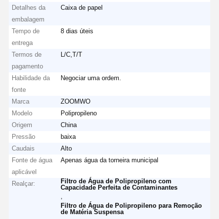
Detalhes da
Caixa de papel
embalagem
Tempo de
8 dias úteis
entrega
Termos de
L/C,T/T
pagamento
Habilidade da
Negociar uma ordem.
fonte
Marca
ZOOMWO
Modelo
Polipropileno
Origem
China
Pressão
baixa
Caudais
Alto
Fonte de água
Apenas água da torneira municipal
aplicável
Filtro de Água de Polipropileno com
Realçar:
Capacidade Perfeita de Contaminantes
,
Filtro de Água de Polipropileno para Remoção
de Matéria Suspensa