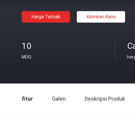
Harga Terbaik
Kirimkan Kami
10
C
MOQ
har
fitur
Galeri
Deskripsi Produk