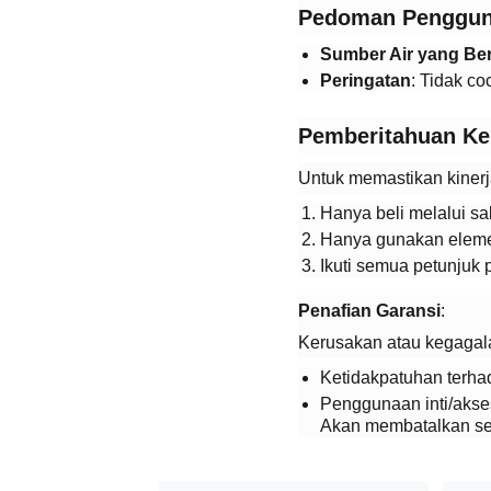
​Pedoman Penggun
​Sumber Air yang Ber
​Peringatan​
​: Tidak c
​Pemberitahuan Ke
Untuk memastikan kinerja
Hanya beli melalui sa
Hanya gunakan elemen
Ikuti semua petunjuk
​Penafian Garansi​
​:
Kerusakan atau kegagala
Ketidakpatuhan terha
Penggunaan inti/akseso
Akan membatalkan se