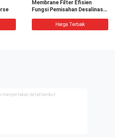
Membrane Filter Efisien
Tingk
rse
Fungsi Pemisahan Desalinasi
air laut
Harga Terbaik