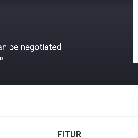
an be negotiated
ga
FITUR