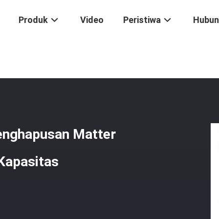
Produk
Video
Peristiwa
Hubun
ypropylene Water Filter Penghapusan Matter Tergantung Porositas T
Penghapusan Matter
Kapasitas