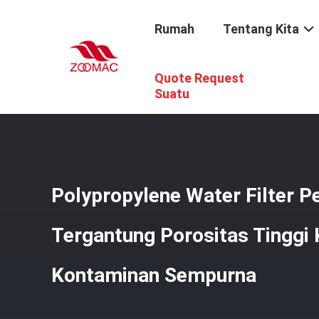
Rumah
Tentang Kita
Quote Request
Rumah
/
Produk
/
Aksesoris Sistem Pemurnian Air
/
Pol
Suatu
Polypropylene Water Filter 
Tergantung Porositas Tinggi 
Kontaminan Sempurna