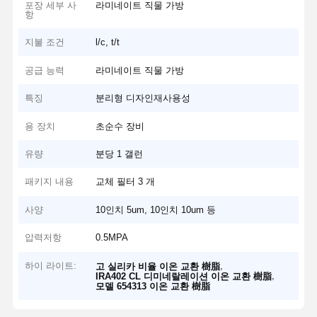
포장 세부 사
라미네이트 직물 가방
항
지불 조건
l/c, t/t
공급 능력
라미네이트 직물 가방
특징
분리형 디자인재사용성
용 장치
초순수 장비
유량
분당 1 갤런
패키지 내용
교체 필터 3 개
사양
10인치 5um, 10인치 10um 등
압력저항
0.5MPA
하이 라이트:
,
고 실리카 비율 이온 교환 樹脂
,
IRA402 CL 디미네랄레이션 이온 교환 樹脂
모델 654313 이온 교환 樹脂