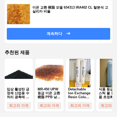
이온 교환 樹脂 모델 654313 IRA402 CL 탈분석 고
실리카 비율
계속하다
추천된 제품
입상 활성탄 금
MR-450 UPW
Detachable
식품 등급 
정제 산업용 수
등급 이온 교환
Ion Exchange
스틱 물 정화
처리 광촉매 탄
樹脂 PPB 낮은
Resin Column
품 초정화 
소 섬유
수준 TOC 청소
Water
기둥
특성
Purification
최고의 가격
최고의 가격
최고의 가격
최고의 가
Consumables
Reusable