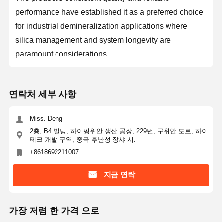
울트라 퓨어 RO 워터 시스템
performance have established it as a preferred choice
for industrial demineralization applications where
산업용 정수 시스템
silica management and system longevity are
탈염수 기계
paramount considerations.
물 정화 용품
물 정화 시스템 액세서리
연락처 세부 사항
Miss. Deng
2층, B4 빌딩, 하이핑위안 생산 공장, 229번, 구위안 도로, 하이
테크 개발 구역, 중국 후난성 장샤 시.
+8618692211007
지금 연락
가장 저렴 한 가격 으로