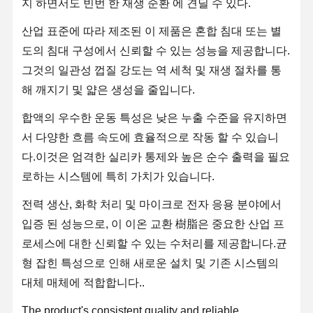
지 하면서도 빈번 한 재생 순환 에 견딜 수 있다.
산업 표준에 따라 제조된 이 제품은 혼합 침대 또는 별
도의 침대 구성에서 신뢰할 수 있는 성능을 제공합니다.
공장 투어
품질 관리
문의하기
뉴스
그것의 일관성 껍질 강도는 역 세척 및 재생 절차를 통
해 깨지기 및 얇은 생성을 줄입니다.
합액의 우수한 운동 특성은 낮은 누출 수준을 유지하면
서 다양한 흐름 속도에 효율적으로 작동 할 수 있습니
사건
견적 요청
다.이것은 엄격한 실리카 통제와 높은 순수 출력을 필요
로하는 시스템에 특히 가치가 있습니다.
실험실 초순수 시스템
전력 생산, 화학 처리 및 마이크로 전자 응용 분야에서
초순수 기계
입증 된 성능으로, 이 이온 교환 樹脂은 중요한 산업 프
극히 순수한 물 정제 장치
로세스에 대한 신뢰할 수 있는 수처리를 제공합니다.균
형 잡힌 특성으로 인해 새로운 설치 및 기존 시스템의
초순수 장비
대체 매체에 적합합니다..
초순수 필터레이션 시스템
The product's consistent quality and reliable