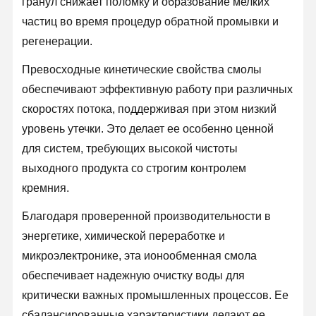
гранул снижает поломку и образование мелких
Ультрачистая система водоснабжения
частиц во время процедур обратной промывки и
регенерации.
Промышленная система очистки воды
Превосходные кинетические свойства смолы
Деионизированная машина воды
обеспечивают эффективную работу при различных
Потребительские материалы для очистки воды
скоростях потока, поддерживая при этом низкий
уровень утечки. Это делает ее особенно ценной
Аксессуары системы очистки воды
для систем, требующих высокой чистоты
выходного продукта со строгим контролем
кремния.
Благодаря проверенной производительности в
энергетике, химической переработке и
микроэлектронике, эта ионообменная смола
обеспечивает надежную очистку воды для
критически важных промышленных процессов. Ее
сбалансированные характеристики делают ее