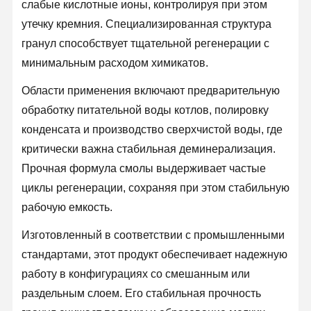
слабые кислотные ионы, контролируя при этом
утечку кремния. Специализированная структура
Экскурсия
Контроль
Свяжитесь С
Новости
гранул способствует тщательной регенерации с
По Заводу
Качества
Нами
минимальным расходом химикатов.
Области применения включают предварительную
обработку питательной воды котлов, полировку
конденсата и производство сверхчистой воды, где
Случаи
Запросить
Расценки
критически важна стабильная деминерализация.
Прочная формула смолы выдерживает частые
Лабораторная система сверхчистой воды
циклы регенерации, сохраняя при этом стабильную
рабочую емкость.
Ultrapure машина воды
Изготовленный в соответствии с промышленными
Система очистки сверхчистой воды
стандартами, этот продукт обеспечивает надежную
Оборудование для сверхчистой воды
работу в конфигурациях со смешанным или
раздельным слоем. Его стабильная прочность
Ультрачистая система фильтрации воды