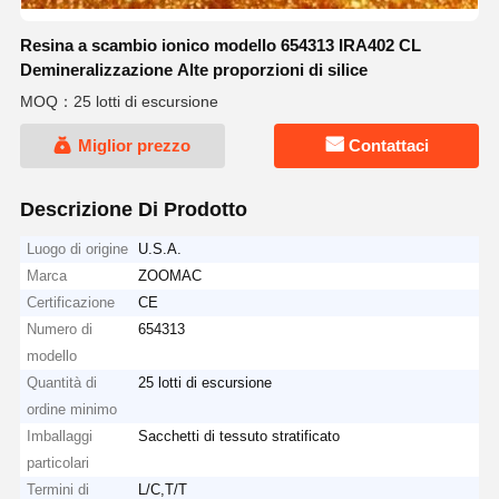
Resina a scambio ionico modello 654313 IRA402 CL
Demineralizzazione Alte proporzioni di silice
MOQ：25 lotti di escursione
Miglior prezzo
Contattaci
Descrizione Di Prodotto
Luogo di origine
U.S.A.
Marca
ZOOMAC
Certificazione
CE
Numero di
654313
modello
Quantità di
25 lotti di escursione
ordine minimo
Imballaggi
Sacchetti di tessuto stratificato
particolari
Termini di
L/C,T/T