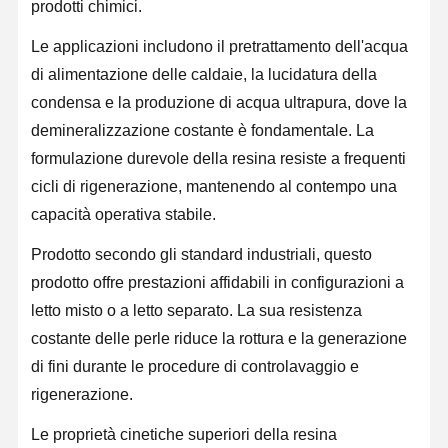
prodotti chimici.
Le applicazioni includono il pretrattamento dell'acqua
Visita Alla
Controllo
Contattaci
Notizie
Fabbrica
Qualità
di alimentazione delle caldaie, la lucidatura della
condensa e la produzione di acqua ultrapura, dove la
demineralizzazione costante è fondamentale. La
formulazione durevole della resina resiste a frequenti
cicli di rigenerazione, mantenendo al contempo una
Casi
Richiedi Un
Preventivo
capacità operativa stabile.
Prodotto secondo gli standard industriali, questo
Sistema di acqua ultrapura di laboratorio
prodotto offre prestazioni affidabili in configurazioni a
Macchina Ultrapure dell'acqua
letto misto o a letto separato. La sua resistenza
costante delle perle riduce la rottura e la generazione
sistema di depurazione dell'acqua ultrapura
di fini durante le procedure di controlavaggio e
Apparecchiature per l'acqua ultrapura
rigenerazione.
Sistema di filtrazione dell'acqua ultrapura
Le proprietà cinetiche superiori della resina