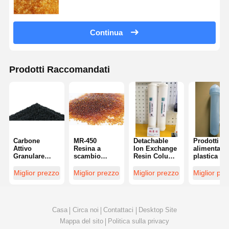
Continua
Prodotti Raccomandati
Carbone
MR-450
Detachable
Prodotti
Attivo
Resina a
Ion Exchange
alimentari 
Granulare
scambio
Resin Column
plastica per
Raffinazione
ionico per
Water
depurazion
Oro
acqua
Purification
dell'acqua
Miglior prezzo
Miglior prezzo
Miglior prezzo
Miglior pr
Depurazione
ultrapura
Consumables
Acqua
(UPW) -
Reusable
Industriale
Caratteristiche
Fotocatalizzatore
di pulizia per
Casa
Circa noi
Contattaci
Desktop Site
Fibra di
livelli di TOC
Carbonio
inferiori a
Mappa del sito
Politica sulla privacy
PPB