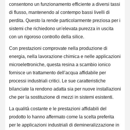
consentono un funzionamento efficiente a diversi tassi
Sistema d'acqua RO UltraPuro
di flusso, mantenendo al contempo bassi livelli di
Sistema industriale di depurazione dell'acqua
perdita. Questo la rende particolarmente preziosa per i
sistemi che richiedono un'elevata purezza in uscita
Macchina deionizzata dell'acqua
con un rigoroso controllo della silice.
Consumi per la depurazione dell'acqua
Con prestazioni comprovate nella produzione di
Accessori per sistemi di depurazione dell'acqua
energia, nella lavorazione chimica e nelle applicazioni
microelettroniche, questa resina a scambio ionico
fornisce un trattamento dell'acqua affidabile per
processi industriali critici. Le sue caratteristiche
bilanciate la rendono adatta sia per nuove installazioni
che per la sostituzione di mezzi in sistemi esistenti.
La qualità costante e le prestazioni affidabili del
prodotto lo hanno affermato come la scelta preferita
per le applicazioni industriali di demineralizzazione in