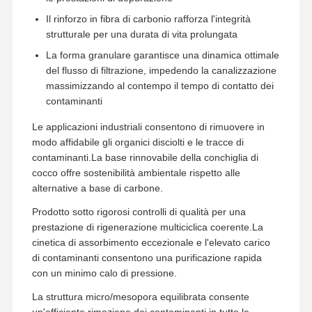
Sistema d'acqua RO UltraPuro
Il rinforzo in fibra di carbonio rafforza l'integrità
strutturale per una durata di vita prolungata
Sistema industriale di depurazione dell'acqua
La forma granulare garantisce una dinamica ottimale
del flusso di filtrazione, impedendo la canalizzazione
Macchina deionizzata dell'acqua
massimizzando al contempo il tempo di contatto dei
contaminanti
Consumi per la depurazione dell'acqua
Le applicazioni industriali consentono di rimuovere in
Accessori per sistemi di depurazione dell'acqua
modo affidabile gli organici disciolti e le tracce di
contaminanti.La base rinnovabile della conchiglia di
cocco offre sostenibilità ambientale rispetto alle
alternative a base di carbone.
Prodotto sotto rigorosi controlli di qualità per una
prestazione di rigenerazione multiciclica coerente.La
cinetica di assorbimento eccezionale e l'elevato carico
di contaminanti consentono una purificazione rapida
con un minimo calo di pressione.
La struttura micro/mesopora equilibrata consente