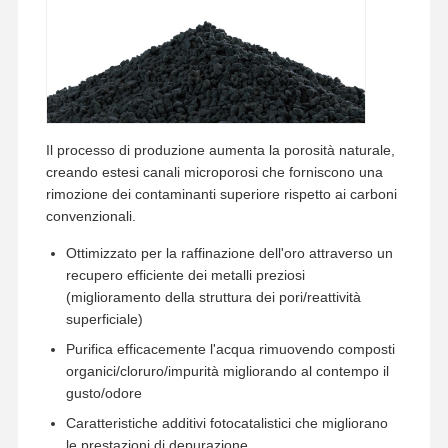
Visita Alla
Controllo
Contattaci
Notizie
Fabbrica
Qualità
Il processo di produzione aumenta la porosità naturale,
creando estesi canali microporosi che forniscono una
Casi
Richiedi Un
rimozione dei contaminanti superiore rispetto ai carboni
Preventivo
convenzionali.
Ottimizzato per la raffinazione dell'oro attraverso un
Sistema di acqua ultrapura di laboratorio
recupero efficiente dei metalli preziosi
(miglioramento della struttura dei pori/reattività
Macchina Ultrapure dell'acqua
superficiale)
sistema di depurazione dell'acqua ultrapura
Purifica efficacemente l'acqua rimuovendo composti
organici/cloruro/impurità migliorando al contempo il
Apparecchiature per l'acqua ultrapura
gusto/odore
Caratteristiche additivi fotocatalistici che migliorano
Sistema di filtrazione dell'acqua ultrapura
le prestazioni di depurazione