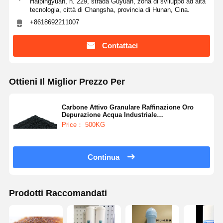
Haipingyuan, n. 229, strada Guyuan, zona di sviluppo ad alta
tecnologia, città di Changsha, provincia di Hunan, Cina.
+8618692211007
Contattaci
Ottieni Il Miglior Prezzo Per
Carbone Attivo Granulare Raffinazione Oro
Depurazione Acqua Industriale
Fotocatalizzatore Fibra di Carbonio
Price： 500KG
Continua
Prodotti Raccomandati