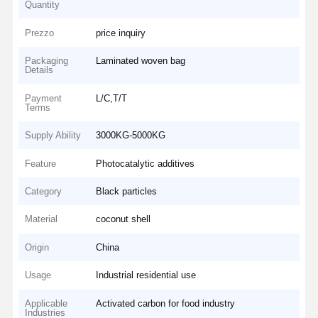
Quantity
Prezzo
price inquiry
Packaging
Laminated woven bag
Details
Payment
L/C,T/T
Terms
Supply Ability
3000KG-5000KG
Feature
Photocatalytic additives
Category
Black particles
Material
coconut shell
Origin
China
Usage
Industrial residential use
Applicable
Activated carbon for food industry
Industries