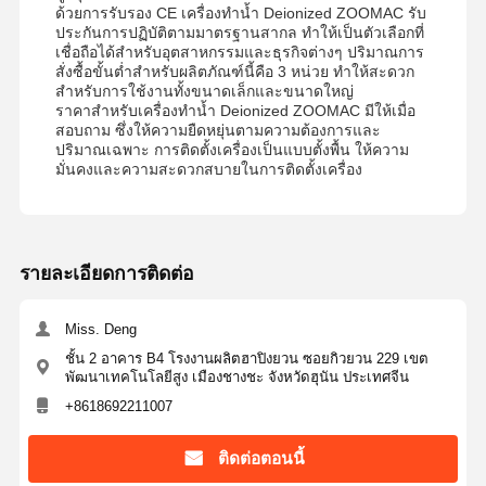
ระบบกรองน้ํา อุลตราเพียว
ด้วยการรับรอง CE เครื่องทำน้ำ Deionized ZOOMAC รับ
ประกันการปฏิบัติตามมาตรฐานสากล ทำให้เป็นตัวเลือกที่
เชื่อถือได้สำหรับอุตสาหกรรมและธุรกิจต่างๆ ปริมาณการ
ระบบน้ำ RO อัลตร้าเพียว
สั่งซื้อขั้นต่ำสำหรับผลิตภัณฑ์นี้คือ 3 หน่วย ทำให้สะดวก
สำหรับการใช้งานทั้งขนาดเล็กและขนาดใหญ่
ระบบทําความสะอาดน้ําอุตสาหกรรม
ราคาสำหรับเครื่องทำน้ำ Deionized ZOOMAC มีให้เมื่อ
สอบถาม ซึ่งให้ความยืดหยุ่นตามความต้องการและ
เครื่องทำน้ำปราศจากไอออน
ปริมาณเฉพาะ การติดตั้งเครื่องเป็นแบบตั้งพื้น ให้ความ
มั่นคงและความสะดวกสบายในการติดตั้งเครื่อง
สินค้าใช้ในการทําความสะอาดน้ํา
อุปกรณ์เสริมระบบทําความสะอาดน้ํา
รายละเอียดการติดต่อ
Miss. Deng
ชั้น 2 อาคาร B4 โรงงานผลิตฮาปิงยวน ซอยกิวยวน 229 เขต
พัฒนาเทคโนโลยีสูง เมืองชางชะ จังหวัดฮุนัน ประเทศจีน
+8618692211007
ติดต่อตอนนี้