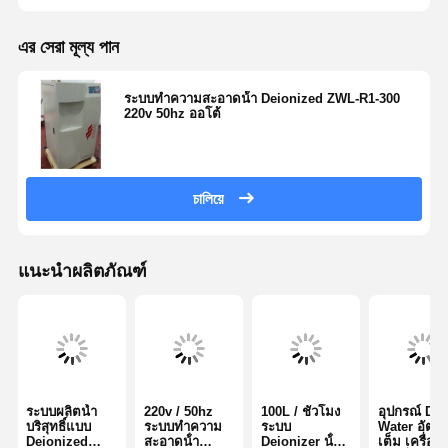
এর সেরা মূল্য পান
ระบบทําความสะอาดน้ํา Deionized ZWL-R1-300
220v 50hz ออโต้
চালিয়ে
แนะนำผลิตภัณฑ์
ระบบผลิตน้ำ
220v / 50hz
100L / ชั่วโมง
อุปกรณ์ Di
บริสุทธิ์แบบ
ระบบทําความ
ระบบ
Water อัตโน
Deionized
สะอาดน้ํา
Deionizer น้ํา
เต็ม เครื่อง