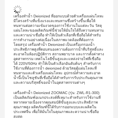
เครื่องทำน้ำ Deionized ที่ออกแบบด้วยตัวเครื่องแผ่นโลหะ
ทัวร์โรงงาน
การควบคุม
ติดต่อเรา
ข่าว
มีโครงสร้างที่แข็งแรงและทนทานซึ่งสร้างขึ้นเพื่อให้
คุณภาพ
ทนทานต่อความเข้มงวดของการใช้งานในแต่ละวัน วัสดุ
แผ่นโลหะของผลิตภัณฑ์นี้ช่วยให้มั่นใจได้ถึงความทนทาน
และความน่าเชื่อถือ ทำให้เป็นตัวเลือกที่เชื่อถือได้สำหรับ
การทำงานอย่างต่อเนื่องในสภาพแวดล้อมที่ต้องการ
โดยสรุป เครื่องทำน้ำ Deionized เป็นเครื่องกรองน้ำ
ประสิทธิภาพสูงที่ตอบสนองความต้องการน้ำที่บริสุทธิ์และ
สะอาดในห้องปฏิบัติการ สถานพยาบาล และการตั้งค่าทาง
กรณี
ขอใบเสนอ
อุตสาหกรรม เทคโนโลยีขั้นสูงและแหล่งจ่ายไฟที่เชื่อถือ
ราคา
ได้ 220V/50Hz ทำให้เป็นตัวเลือกอันดับต้นๆ สำหรับการ
ใช้งานที่ต้องการน้ำ deionized ด้วยวัสดุตู้แผ่นโลหะที่
ทนทานและตัวเครื่องแผ่นโลหะ อุปกรณ์ทำความสะอาด
ระบบน้ํา อุลตราเพียว ของห้องปฏิบัติการ
น้ำนี้เป็นโซลูชันที่เชื่อถือได้สำหรับการรับประกันคุณภาพ
และความบริสุทธิ์ของน้ำในอุตสาหกรรมต่างๆ
เครื่องทำน้ำบริสุทธิ์พิเศษ
เครื่องทำน้ำ Deionized ZOOMAC (รุ่น: ZWL-R1-300)
เป็นผลิตภัณฑ์อเนกประสงค์ที่เหมาะสำหรับการใช้งานที่
ระบบกรองน้ำบริสุทธิ์พิเศษ
หลากหลายเนื่องจากคุณสมบัติขั้นสูงและประสิทธิภาพ
คุณภาพสูง ผลิตภัณฑ์นี้ได้รับการออกแบบและผลิตใน
อุปกรณ์สําหรับน้ําที่บริสุทธิ์มาก
ประเทศจีน เพื่อให้มั่นใจในคุณภาพและความน่าเชื่อถือ
สูงสุด