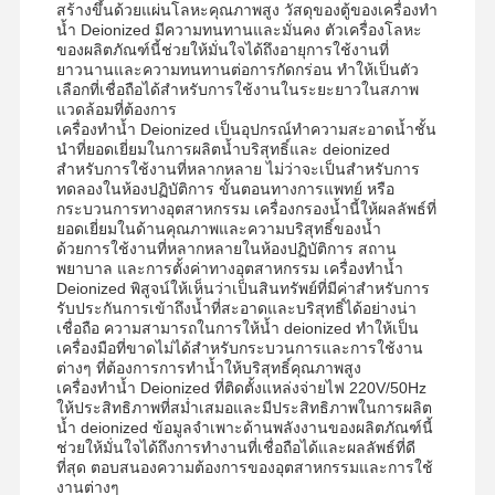
สร้างขึ้นด้วยแผ่นโลหะคุณภาพสูง วัสดุของตู้ของเครื่องทำ
น้ำ Deionized มีความทนทานและมั่นคง ตัวเครื่องโลหะ
ของผลิตภัณฑ์นี้ช่วยให้มั่นใจได้ถึงอายุการใช้งานที่
ยาวนานและความทนทานต่อการกัดกร่อน ทำให้เป็นตัว
เลือกที่เชื่อถือได้สำหรับการใช้งานในระยะยาวในสภาพ
แวดล้อมที่ต้องการ
เครื่องทำน้ำ Deionized เป็นอุปกรณ์ทำความสะอาดน้ำชั้น
นำที่ยอดเยี่ยมในการผลิตน้ำบริสุทธิ์และ deionized
สำหรับการใช้งานที่หลากหลาย ไม่ว่าจะเป็นสำหรับการ
ทดลองในห้องปฏิบัติการ ขั้นตอนทางการแพทย์ หรือ
กระบวนการทางอุตสาหกรรม เครื่องกรองน้ำนี้ให้ผลลัพธ์ที่
ยอดเยี่ยมในด้านคุณภาพและความบริสุทธิ์ของน้ำ
ด้วยการใช้งานที่หลากหลายในห้องปฏิบัติการ สถาน
พยาบาล และการตั้งค่าทางอุตสาหกรรม เครื่องทำน้ำ
Deionized พิสูจน์ให้เห็นว่าเป็นสินทรัพย์ที่มีค่าสำหรับการ
รับประกันการเข้าถึงน้ำที่สะอาดและบริสุทธิ์ได้อย่างน่า
เชื่อถือ ความสามารถในการให้น้ำ deionized ทำให้เป็น
เครื่องมือที่ขาดไม่ได้สำหรับกระบวนการและการใช้งาน
ต่างๆ ที่ต้องการการทำน้ำให้บริสุทธิ์คุณภาพสูง
เครื่องทำน้ำ Deionized ที่ติดตั้งแหล่งจ่ายไฟ 220V/50Hz
ให้ประสิทธิภาพที่สม่ำเสมอและมีประสิทธิภาพในการผลิต
น้ำ deionized ข้อมูลจำเพาะด้านพลังงานของผลิตภัณฑ์นี้
หน้าแรก
สินค้า
วิดีโอ
เกี่ยวกับเรา
ช่วยให้มั่นใจได้ถึงการทำงานที่เชื่อถือได้และผลลัพธ์ที่ดี
ที่สุด ตอบสนองความต้องการของอุตสาหกรรมและการใช้
งานต่างๆ