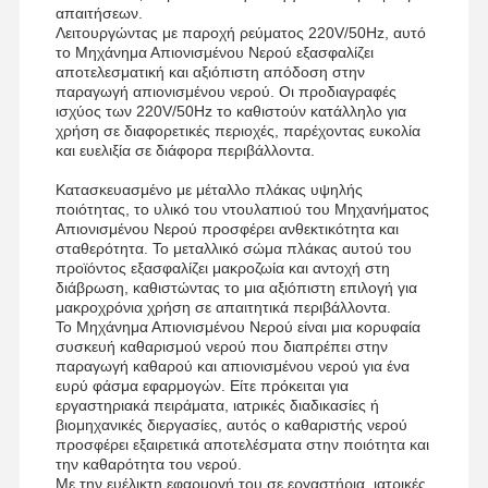
απαιτήσεων.
Λειτουργώντας με παροχή ρεύματος 220V/50Hz, αυτό
το Μηχάνημα Απιονισμένου Νερού εξασφαλίζει
αποτελεσματική και αξιόπιστη απόδοση στην
παραγωγή απιονισμένου νερού. Οι προδιαγραφές
ισχύος των 220V/50Hz το καθιστούν κατάλληλο για
χρήση σε διαφορετικές περιοχές, παρέχοντας ευκολία
και ευελιξία σε διάφορα περιβάλλοντα.
Κατασκευασμένο με μέταλλο πλάκας υψηλής
ποιότητας, το υλικό του ντουλαπιού του Μηχανήματος
Απιονισμένου Νερού προσφέρει ανθεκτικότητα και
σταθερότητα. Το μεταλλικό σώμα πλάκας αυτού του
προϊόντος εξασφαλίζει μακροζωία και αντοχή στη
διάβρωση, καθιστώντας το μια αξιόπιστη επιλογή για
μακροχρόνια χρήση σε απαιτητικά περιβάλλοντα.
Το Μηχάνημα Απιονισμένου Νερού είναι μια κορυφαία
συσκευή καθαρισμού νερού που διαπρέπει στην
παραγωγή καθαρού και απιονισμένου νερού για ένα
ευρύ φάσμα εφαρμογών. Είτε πρόκειται για
εργαστηριακά πειράματα, ιατρικές διαδικασίες ή
βιομηχανικές διεργασίες, αυτός ο καθαριστής νερού
Σπίτι
Προϊόντα
Βίντεο
Σχετικά Με
προσφέρει εξαιρετικά αποτελέσματα στην ποιότητα και
Εμάς
την καθαρότητα του νερού.
Με την ευέλικτη εφαρμογή του σε εργαστήρια, ιατρικές