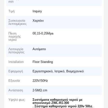
min
Τιμή
Inquiry
Συσκευασία
Χαρτόνι
λεπτομέρειες
Πίεση
00,15-0,25Mpa
παροχής
νερού
Λειτουργία
Αυτόματο
λειτουργίας
Installation
Floor Standing
Εφαρμογή
Εργαστηριακό, Ιατρικό, Βιομηχανικό
Εξουσία
220V/50Hz
Αντίσταση
2-5MΩ.cm
Υψηλό φως:
Συστήματα καθαρισμού νερού με
αποιονισμό ZWL-R1-300
,
,
Σύστημα καθαρισμού νερού 220v 50hz