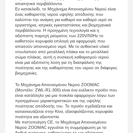
Εξοπλισμός για υπερκαθαρό νερό
απαιτητικά περιβάλλοντα.
Εν κατακλείδι, το Μηχάνημα Απιονισμένου Νερού είναι
ένας καθαριστής νερού υψηλής απόδοσης που
Σύστημα διήθησης υπερκαθαρού νερού
καλύπτει την ανάγκη για καθαρό και καθαρό νερό σε
εργαστήρια, ιατρικές εγκαταστάσεις και βιομηχανικά
Σύστημα ύδρευσης RO Ultra Pure
περιβάλλοντα. Η προηγμένη τεχνολογία και η
αξιόπιστη παροχή ρεύματος των 220V/50Hz το
Συστήματα βιομηχανικής καθαρισμού νερού
καθιστούν κορυφαία επιλογή για εφαρμογές που
απαιτούν απιονισμένο νερό. Με το ανθεκτικό υλικό
ντουλαπιού από μεταλλική πλάκα και το μεταλλικό
Εξιοντισμένη μηχανή νερού
σώμα πλάκας, αυτή η συσκευή καθαρισμού νερού
είναι μια αξιόπιστη λύση για τη διασφάλιση της
Καταναλωτικά για καθαρισμό νερού
ποιότητας και της καθαρότητας του νερού σε διάφορες
βιομηχανίες.
Συσκευές συστήματος καθαρισμού νερού
Το Μηχάνημα Απιονισμένου Νερού ZOOMAC
(Μοντέλο: ZWL-R1-300) είναι ένα ευέλικτο προϊόν που
είναι κατάλληλο για μια ποικιλία εφαρμογών λόγω των
προηγμένων χαρακτηριστικών και της υψηλής
ποιότητας απόδοσής του. Το προϊόν σχεδιάζεται και
κατασκευάζεται στην Κίνα, εξασφαλίζοντας κορυφαία
ποιότητα και αξιοπιστία.
Με πιστοποίηση CE, το Μηχάνημα Απιονισμένου
Νερού ZOOMAC εγγυάται τη συμμόρφωση με τα
διεθνή πρότυπα, καθιστώντας το μια αξιόπιστη