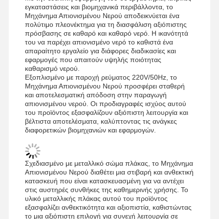
εγκαταστάσεις και βιομηχανικά περιβάλλοντα, το
Μηχάνημα Απιονισμένου Νερού αποδεικνύεται ένα
πολύτιμο πλεονέκτημα για τη διασφάλιση αξιόπιστης
πρόσβασης σε καθαρό και καθαρό νερό. Η ικανότητά
Επισκέψεις
Έλεγχος
Επικοινωνήσ
Ειδήσεις
του να παρέχει απιονισμένο νερό το καθιστά ένα
απαραίτητο εργαλείο για διάφορες διαδικασίες και
Στο
Ποιότητας
Τε Μαζί Μας
εφαρμογές που απαιτούν υψηλής ποιότητας
Εργοστάσιο
καθαρισμό νερού.
Εξοπλισμένο με παροχή ρεύματος 220V/50Hz, το
Μηχάνημα Απιονισμένου Νερού προσφέρει σταθερή
και αποτελεσματική απόδοση στην παραγωγή
απιονισμένου νερού. Οι προδιαγραφές ισχύος αυτού
του προϊόντος εξασφαλίζουν αξιόπιστη λειτουργία και
βέλτιστα αποτελέσματα, καλύπτοντας τις ανάγκες
Υποθέσεις
Ζητήστε
διαφορετικών βιομηχανιών και εφαρμογών.
Προσφορά
Εργαστηριακό Σύστημα Υπερκαθαρού Νερού
Σχεδιασμένο με μεταλλικό σώμα πλάκας, το Μηχάνημα
Απιονισμένου Νερού διαθέτει μια στιβαρή και ανθεκτική
κατασκευή που είναι κατασκευασμένη για να αντέχει
Μηχανή νερού Ultrapure
στις αυστηρές συνθήκες της καθημερινής χρήσης. Το
υλικό μεταλλικής πλάκας αυτού του προϊόντος
σύστημα καθαρισμού νερού υπερκαθαρότητας
εξασφαλίζει ανθεκτικότητα και αξιοπιστία, καθιστώντας
το μια αξιόπιστη επιλογή για συνεχή λειτουργία σε