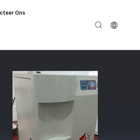
cteer Ons
sch