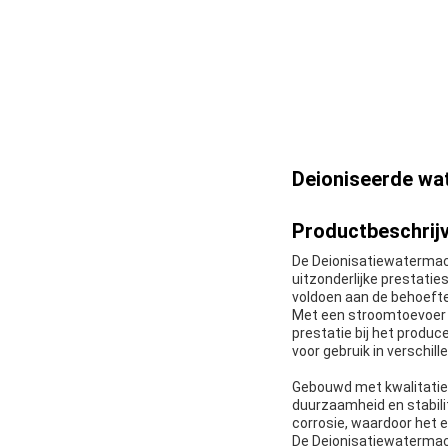
Deioniseerde wa
Productbeschrijv
De Deionisatiewatermach
uitzonderlijke prestatie
voldoen aan de behoeften
Met een stroomtoevoer 
prestatie bij het produ
voor gebruik in verschille
Gebouwd met kwalitatie
duurzaamheid en stabili
corrosie, waardoor het 
De Deionisatiewatermachi