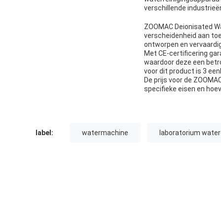
verschillende industrieë
ZOOMAC Deionisated Wate
verscheidenheid aan to
ontworpen en vervaardig
Met CE-certificering ga
waardoor deze een betro
voor dit product is 3 ee
De prijs voor de ZOOMAC 
specifieke eisen en hoev
label:
watermachine
laboratorium water