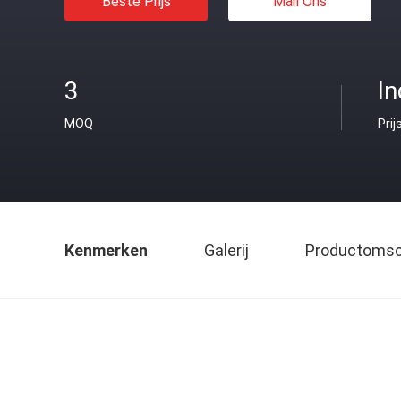
Beste Prijs
Mail Ons
3
In
MOQ
Prij
Kenmerken
Galerij
Productomsch