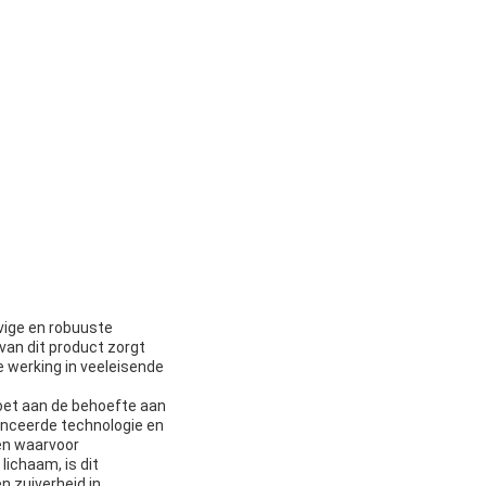
vige en robuuste
van dit product zorgt
 werking in veeleisende
oet aan de behoefte aan
anceerde technologie en
en waarvoor
ichaam, is dit
n zuiverheid in