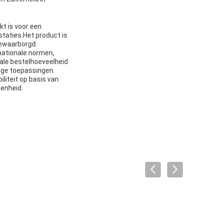
t is voor een
taties.Het product is
gewaarborgd.
nationale normen,
ale bestelhoeveelheid
lige toepassingen.
liteit op basis van
eenheid.