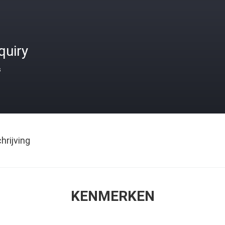
quiry
s
rijving
KENMERKEN