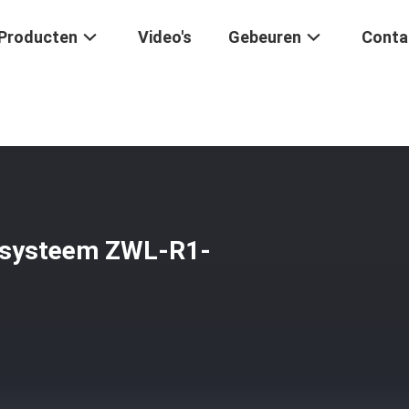
Producten
Video's
Gebeuren
Conta
oniseerde Waterzuiveringssysteem ZWL-R1-300 220v 50hz Automati
gssysteem ZWL-R1-