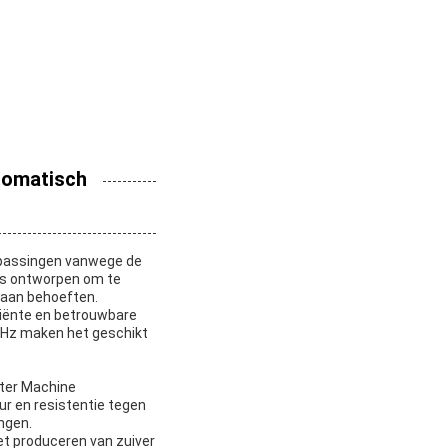
tomatisch
oepassingen vanwege de
 is ontworpen om te
a aan behoeften.
ciënte en betrouwbare
0Hz maken het geschikt
ater Machine
ur en resistentie tegen
ngen.
et produceren van zuiver