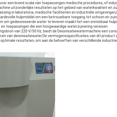
voor een breed scala van toepassingen.medische procedures, of indust
hine uitzonderlijke resultaten op het gebied van waterkwaliteit en zu
passing in laboratoria, medische faciliteiten en industriële omgevinge
ardevolle hulpmiddel om een betrouwbare toegang tot schoon en zuiv
n om gedieoniseerde water te leveren maakt het een onmisbaar hulp
 en toepassingen die een hoogwaardige waterzuivering vereisen.
ngsbron van 220 V/50 Hz, biedt de Deionisatiewatermachine een consi
ceren van deionisatiewater.De vermogensspecificaties van dit product 
optimale resultaten, om aan de behoeften van verschillende industri