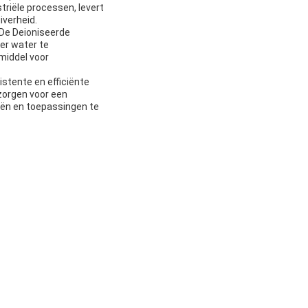
riële processen, levert
iverheid.
n,De Deioniseerde
er water te
middel voor
stente en efficiënte
zorgen voor een
eën en toepassingen te