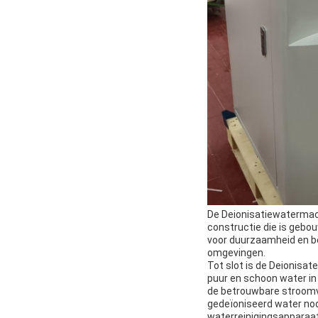
De Deionisatiewatermac
constructie die is gebo
voor duurzaamheid en be
omgevingen.
Tot slot is de Deionisa
puur en schoon water in
de betrouwbare stroomv
gedeïoniseerd water nod
waterreinigingsapparaat