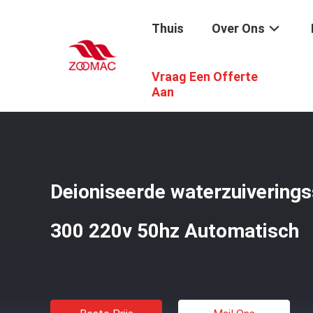
Thuis
Over Ons
Vraag Een Offerte
Thuis
/
Producten
/
Gedeioniseerde Watermachine
/
Dei
Aan
Deioniseerde waterzuiverin
300 220v 50hz Automatisch