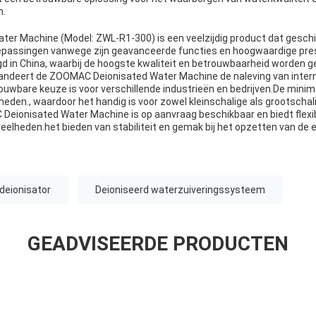
n.
r Machine (Model: ZWL-R1-300) is een veelzijdig product dat geschik
epassingen vanwege zijn geavanceerde functies en hoogwaardige pres
d in China, waarbij de hoogste kwaliteit en betrouwbaarheid worden 
randeert de ZOOMAC Deionisated Water Machine de naleving van inter
uwbare keuze is voor verschillende industrieën en bedrijven.De minim
nheden., waardoor het handig is voor zowel kleinschalige als grootscha
Deionisated Water Machine is op aanvraag beschikbaar en biedt flexibi
eelheden.het bieden van stabiliteit en gemak bij het opzetten van de 
deionisator
Deioniseerd waterzuiveringssysteem
GEADVISEERDE PRODUCTEN