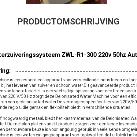
PRODUCTOMSCHRIJVING
terzuiveringssysteem ZWL-R1-300 220v 50hz Au
ing:
ine is een essentieel apparaat voor verschillende industrieën en t
s bij het leveren van zuiver en schoon water.Dit geavanceerde product
 van laboratoriaHet is een veelzijdige oplossing voor een breed scal
van 220 V/50 Hz zorgt deze Deionisated Water Machine voor een effi
ceren van gedeionisated water.De vermogensspecificaties van 220V/5
nde regio's, die gemak en flexibiliteit biedt in verschillende situaties.
f hoogwaardig metaal, biedt het kastmateriaal van de Deionisated W
teit.De metalen platen van dit product zorgen voor een lange levensdu
een betrouwbare keuze is voor langdurig gebruik in veeleisende omgevi
ne is een waterreinigingsapparaat van topkwaliteit dat uitblinkt in h