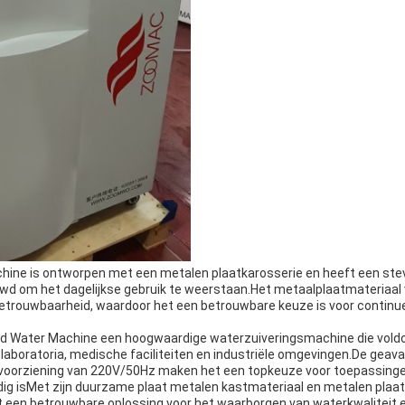
hine is ontworpen met een metalen plaatkarosserie en heeft een ste
uwd om het dagelijkse gebruik te weerstaan.Het metaalplaatmateriaal 
trouwbaarheid, waardoor het een betrouwbare keuze is voor continue
ted Water Machine een hoogwaardige waterzuiveringsmachine die vold
 laboratoria, medische faciliteiten en industriële omgevingen.De geav
oorziening van 220V/50Hz maken het een topkeuze voor toepassing
ig isMet zijn duurzame plaat metalen kastmateriaal en metalen plaat l
 een betrouwbare oplossing voor het waarborgen van waterkwaliteit e