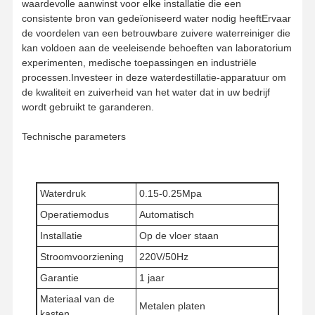
waardevolle aanwinst voor elke installatie die een
consistente bron van gedeïoniseerd water nodig heeftErvaar
de voordelen van een betrouwbare zuivere waterreiniger die
kan voldoen aan de veeleisende behoeften van laboratorium
experimenten, medische toepassingen en industriële
processen.Investeer in deze waterdestillatie-apparatuur om
de kwaliteit en zuiverheid van het water dat in uw bedrijf
wordt gebruikt te garanderen.
Technische parameters
Waterdruk
0.15-0.25Mpa
Operatiemodus
Automatisch
Installatie
Op de vloer staan
Stroomvoorziening
220V/50Hz
Huis
Producten
Video's
Over Ons
Garantie
1 jaar
Materiaal van de
Metalen platen
kasten