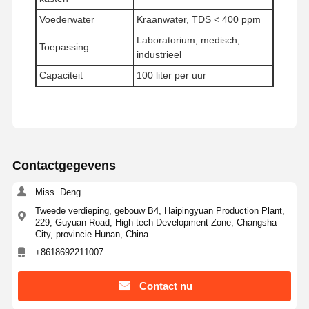
Voederwater
Kraanwater, TDS < 400 ppm
Laboratorium, medisch,
Fabriekstocht
Kwaliteitscont
Neem
Nieuws
Toepassing
industrieel
Role
Contact Met
Ons Op
Capaciteit
100 liter per uur
Gevallen
Vraag Een
Contactgegevens
Offerte
Miss. Deng
Tweede verdieping, gebouw B4, Haipingyuan Production Plant,
Laboratorium Ultrazuiver water systeem
229, Guyuan Road, High-tech Development Zone, Changsha
City, provincie Hunan, China.
De Machine van het Ultrapurewater
+8618692211007
ultrazuiver waterzuiveringssysteem
Contact nu
Ultrazuivere waterapparatuur