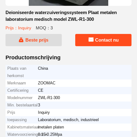
Deioniseerde waterzuiveringssysteem Plaat metalen
laboratorium medisch model ZWL-R1-300
Prijs：Inquiry
MOQ：3
Beste prijs
Contact nu
Productomschrijving
Plaats van
China
herkomst
Merknaam
ZOOMAC
Certificering
CE
Modelnummer
ZWL-R1-300
Min. bestelaantal
3
Prijs
Inquiry
toepassing
Laboratorium, medisch, industrieel
Kabinetsmateriaal
metalen platen
Watervoorzieningsdruk
0.15-0.25Mpa