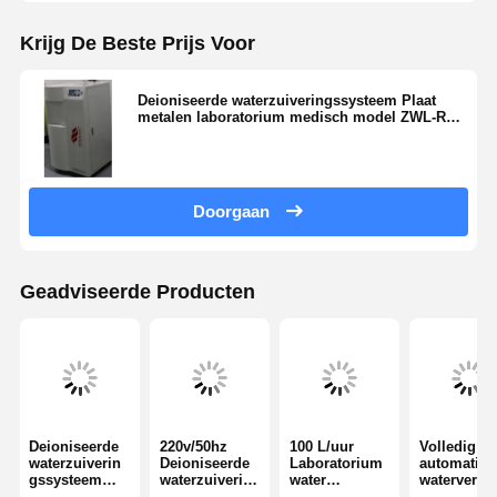
Ultrazuiver waterfiltratiesysteem
Krijg De Beste Prijs Voor
Ultra Pure RO water systeem
Deioniseerde waterzuiveringssysteem Plaat
metalen laboratorium medisch model ZWL-R1-
Industrieel waterzuiveringssysteem
300
Gedeioniseerde Watermachine
Doorgaan
Verbrauchsmateriaal voor waterzuivering
Bijbehorende onderdelen van waterzuiveringssysteem
Geadviseerde Producten
Deioniseerde
220v/50hz
100 L/uur
Volledig
waterzuiverin
Deioniseerde
Laboratorium
automatisc
gssysteem
waterzuiverin
water
waterverzo
ZWL-R1-300
gssysteem
deionisator
ngsapparat