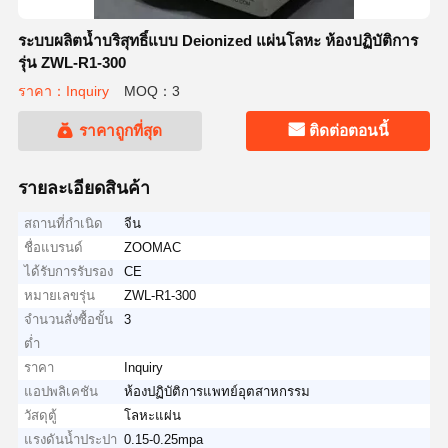
ระบบผลิตน้ำบริสุทธิ์แบบ Deionized แผ่นโลหะ ห้องปฏิบัติการ
รุ่น ZWL-R1-300
ราคา：Inquiry
MOQ：3
ราคาถูกที่สุด
ติดต่อตอนนี้
รายละเอียดสินค้า
สถานที่กำเนิด
จีน
ชื่อแบรนด์
ZOOMAC
ได้รับการรับรอง
CE
หมายเลขรุ่น
ZWL-R1-300
จำนวนสั่งซื้อขั้น
3
ต่ำ
ราคา
Inquiry
แอปพลิเคชัน
ห้องปฏิบัติการแพทย์อุตสาหกรรม
วัสดุตู้
โลหะแผ่น
แรงดันน้ำประปา
0.15-0.25mpa