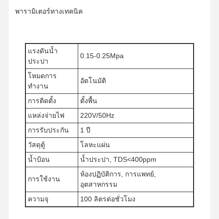
พารามิเตอร์ทางเทคนิค
แรงดันน้ำ
0.15-0.25Mpa
ประปา
โหมดการ
อัตโนมัติ
ทำงาน
การติดตั้ง
ตั้งพื้น
แหล่งจ่ายไฟ
220V/50Hz
การรับประกัน
1 ปี
วัสดุตู้
โลหะแผ่น
น้ำป้อน
น้ำประปา, TDS<400ppm
ห้องปฏิบัติการ, การแพทย์,
การใช้งาน
อุตสาหกรรม
หน้าแรก
สินค้า
วิดีโอ
เกี่ยวกับเรา
ความจุ
100 ลิตรต่อชั่วโมง