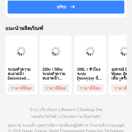
ระบบกรองน้ํา อุลตราเพียว
চালিয়ে
ระบบน้ำ RO อัลตร้าเพียว
ระบบทําความสะอาดน้ําอุตสาหกรรม
แนะนำผลิตภัณฑ์
เครื่องทำน้ำปราศจากไอออน
สินค้าใช้ในการทําความสะอาดน้ํา
อุปกรณ์เสริมระบบทําความสะอาดน้ํา
ระบบทําความ
220v / 50hz
100L / ชั่วโมง
อุปกรณ์ Di
สะอาดน้ํา
ระบบทําความ
ระบบ
Water อัตโน
Deionized
สะอาดน้ํา
Deionizer น้ํา
เต็ม เครื่อง
ZWL-R1-300
Deionized
ห้องปฏิบัติการ
บายน้ํา
220v 50hz ออ
เครื่องกระจา
Deionized
ราคาดีที่สุด
ราคาดีที่สุด
ราคาดีที่สุด
ราคาดีที่ส
โต้
ยน้ํา Deionized
300L / H กา
ประสิทธิภาพสูง
ทํางานง่าย
บ้าน
เกี่ยวกับเรา
ติดต่อเรา
Desktop Site
แผนผังเว็บไซต์
นโยบายความเป็นส่วนตัว
คุณภาพ
ระบบน้ํา อุลตราเพียว ของห้องปฏิบัติการ
โรงงานจีน.Copyright
© 2026 Hunan Zoomac Water Environmental Protection Technology