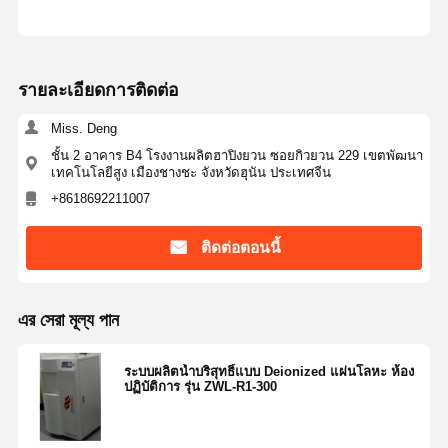
ทัวร์โรงงาน
การควบคุม
ติดต่อเรา
ข่าว
คุณภาพ
รายละเอียดการติดต่อ
Miss. Deng
ชั้น 2 อาคาร B4 โรงงานผลิตฮาปิงยวน ซอยกิวยวน 229 เขตพัฒนา
เทคโนโลยีสูง เมืองชางชะ จังหวัดฮุนัน ประเทศจีน
+8618692211007
กรณี
ขอใบเสนอ
ราคา
ติดต่อตอนนี้
ระบบน้ํา อุลตราเพียว ของห้องปฏิบัติการ
এর সেরা মূল্য পান
เครื่องทำน้ำบริสุทธิ์พิเศษ
ระบบกรองน้ำบริสุทธิ์พิเศษ
ระบบผลิตน้ำบริสุทธิ์แบบ Deionized แผ่นโลหะ ห้อง
ปฏิบัติการ รุ่น ZWL-R1-300
อุปกรณ์สําหรับน้ําที่บริสุทธิ์มาก