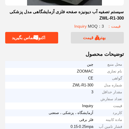
سیستم تصفیه آب دیونیزه صفحه فلزی آزمایشگاهی مدل پزشکی
ZWL-R1-300
قیمت：Inquiry
MOQ：3
بهترین قیمت
اکنون تماس بگیرید
توضیحات محصول
محل منبع
چین
نام تجاری
ZOOMAC
گواهی
CE
شماره مدل
ZWL-R1-300
مقدار حداقل
3
تعداد سفارش
قیمت
Inquiry
کاربرد
آزمایشگاه ، پزشکی ، صنعتی
ماده کابینه
فلز برقی
فشار تامین آب
0.15-0.25mpa