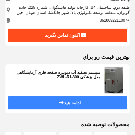
طبقه دوم، ساختمان B4، کارخانه تولید هایپینگوان، شماره 229، جاده
گویوان، منطقه توسعه تکنولوژی بالا، شهر چانگشا، استان هونان، چین.
بازدید از
کنترل کیفیت
با ما تماس
اخبار
+8618692211007
کارخانه
بگیرید
اکنون تماس بگیرید
بهترين قيمت رو براي
موارد
درخواست نقل
قول
سیستم تصفیه آب دیونیزه صفحه فلزی آزمایشگاهی
مدل پزشکی ZWL-R1-300
سیستم آب فوق خالص آزمایشگاهی
دستگاه آب فوق خالص
ادامه هید
سیستم تصفیه آب فوق خالص
محصولات توصیه شده
تجهیزات آب فوق خالص