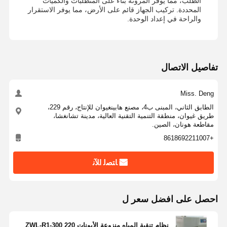
الطلب، مما يوفر المرونة بناءً على المتطلبات والكميات
المحددة. تركيب الجهاز قائم على الأرض، مما يوفر الاستقرار
نظام تصفية المياه النقية للغاية
والراحة في إعداد الوحدة.
نظام مياه RO فائق النقاء
نظام تنقية المياه الصناعية
تفاصيل الاتصال
آلة الماء منزوع الأيونات
Miss. Deng
المواد الاستهلاكية لتنقية المياه
الطابق الثاني، المبنى ب4، مصنع هابينغيوان للإنتاج، رقم 229،
طريق غيوان، منطقة التنمية التقنية العالية، مدينة تشانغشا،
ملحقات نظام تنقية المياه
مقاطعة هونان، الصين.
+8618692211007
ﺎﺘﺼﻟ ﺍﻶﻧ
احصل على افضل سعر ل
نظام تنقية المياه منزوعة الأيونات ZWL-R1-300 220