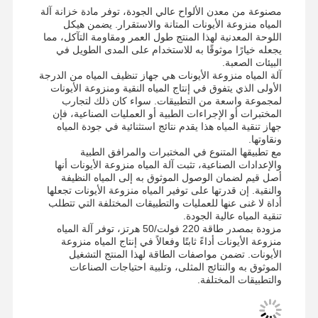
مصنوعة من معدن الألواح عالي الجودة، توفر مادة خزانة آلة
المياه منزوعة الأيونات المتانة والاستقرار. يضمن هيكل
اللوحة المعدنية لهذا المنتج طول العمر ومقاومة التآكل، مما
يجعله خيارًا موثوقًا به للاستخدام على المدى الطويل في
البيئات الصعبة.
آلة المياه منزوعة الأيونات هي جهاز تنظيف المياه من الدرجة
الأولى الذي يتفوق في إنتاج المياه النقية ومنزوعة الأيونات
لمجموعة واسعة من التطبيقات. سواء كان ذلك لتجارب
المختبرات أو الإجراءات الطبية أو العمليات الصناعية، فإن
جهاز تنقية المياه هذا يقدم نتائج استثنائية في جودة المياه
ونقاوتها.
مع تطبيقها المتنوع في المختبرات والمرافق الطبية
والإعدادات الصناعية، تثبت آلة المياه منزوعة الأيونات أنها
أصل قيم لضمان الوصول الموثوق به إلى المياه النظيفة
والنقية. إن قدرتها على توفير المياه منزوعة الأيونات تجعلها
أداة لا غنى عنها للعمليات والتطبيقات المختلفة التي تتطلب
تنقية المياه عالية الجودة.
مزودة بمصدر طاقة 220 فولت/50 هرتز، توفر آلة المياه
منزوعة الأيونات أداءً ثابتًا وفعالاً في إنتاج المياه منزوعة
الأيونات. تضمن مواصفات الطاقة لهذا المنتج التشغيل
الموثوق به والنتائج المثلى، وتلبية احتياجات الصناعات
الصفحة
المنتجات
فيديوهات
حولنا
والتطبيقات المختلفة.
الرئيسية