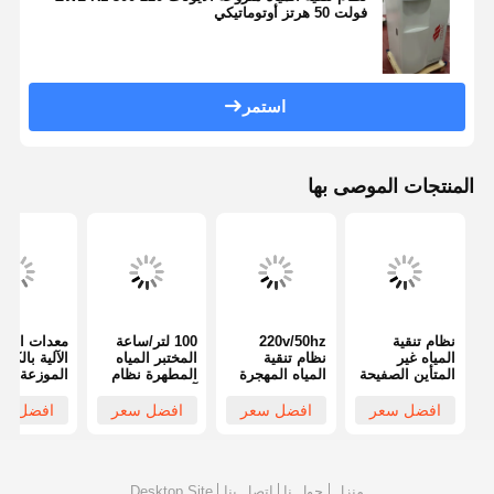
فولت 50 هرتز أوتوماتيكي
استمر
المنتجات الموصى بها
نظام تنقية
220v/50hz
100 لتر/ساعة
معدات الميا
المياه غير
نظام تنقية
المختبر المياه
الآلية بالكام
المتأين الصفيحة
المياه المهجرة
المطهرة نظام
الموزعة للم
المعدنية المختبر
الموزعة المياه
آلة المياه عالية
الطبي النموذج
المهجرة الكفاءة
السعة
/ ساعة عملي
افضل سعر
افضل سعر
افضل سعر
افضل سع
ZWL-R1-300
العالية
سهلة
منزل
حول نا
اتصل بنا
Desktop Site