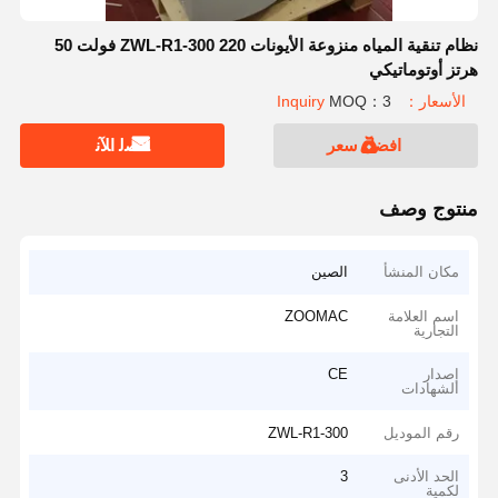
نظام تنقية المياه منزوعة الأيونات ZWL-R1-300 220 فولت 50
هرتز أوتوماتيكي
الأسعار：Inquiry
MOQ：3
افضل سعر
ﺎﺘﺼﻟ ﺍﻶﻧ
منتوج وصف
مكان المنشأ
الصين
اسم العلامة
ZOOMAC
التجارية
إصدار
CE
الشهادات
رقم الموديل
ZWL-R1-300
الحد الأدنى
3
لكمية