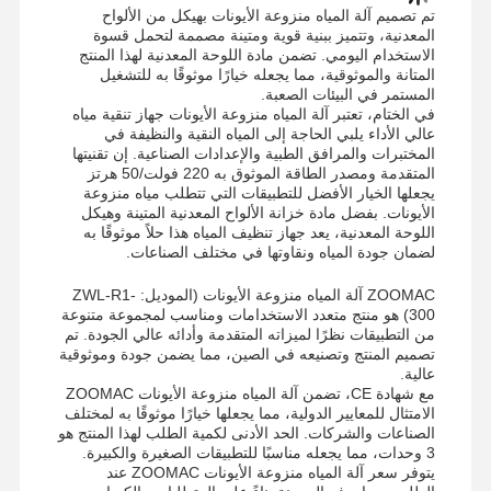
تم تصميم آلة المياه منزوعة الأيونات بهيكل من الألواح
المعدنية، وتتميز ببنية قوية ومتينة مصممة لتحمل قسوة
الاستخدام اليومي. تضمن مادة اللوحة المعدنية لهذا المنتج
المتانة والموثوقية، مما يجعله خيارًا موثوقًا به للتشغيل
جولة في
مراقبة الجودة
اتصل بنا
أخبار
المستمر في البيئات الصعبة.
في الختام، تعتبر آلة المياه منزوعة الأيونات جهاز تنقية مياه
المصنع
عالي الأداء يلبي الحاجة إلى المياه النقية والنظيفة في
المختبرات والمرافق الطبية والإعدادات الصناعية. إن تقنيتها
المتقدمة ومصدر الطاقة الموثوق به 220 فولت/50 هرتز
يجعلها الخيار الأفضل للتطبيقات التي تتطلب مياه منزوعة
الأيونات. بفضل مادة خزانة الألواح المعدنية المتينة وهيكل
اللوحة المعدنية، يعد جهاز تنظيف المياه هذا حلاً موثوقًا به
الحالات
اطلب عرض
لضمان جودة المياه ونقاوتها في مختلف الصناعات.
أسعار
ZOOMAC آلة المياه منزوعة الأيونات (الموديل: ZWL-R1-
300) هو منتج متعدد الاستخدامات ومناسب لمجموعة متنوعة
من التطبيقات نظرًا لميزاته المتقدمة وأدائه عالي الجودة. تم
نظام المياه النقية جداً للمختبر
تصميم المنتج وتصنيعه في الصين، مما يضمن جودة وموثوقية
عالية.
آلة المياه عالية النقاء
مع شهادة CE، تضمن آلة المياه منزوعة الأيونات ZOOMAC
الامتثال للمعايير الدولية، مما يجعلها خيارًا موثوقًا به لمختلف
نظام تنقية المياه عالى النقاء
الصناعات والشركات. الحد الأدنى لكمية الطلب لهذا المنتج هو
3 وحدات، مما يجعله مناسبًا للتطبيقات الصغيرة والكبيرة.
يتوفر سعر آلة المياه منزوعة الأيونات ZOOMAC عند
معدات المياه النقية للغاية