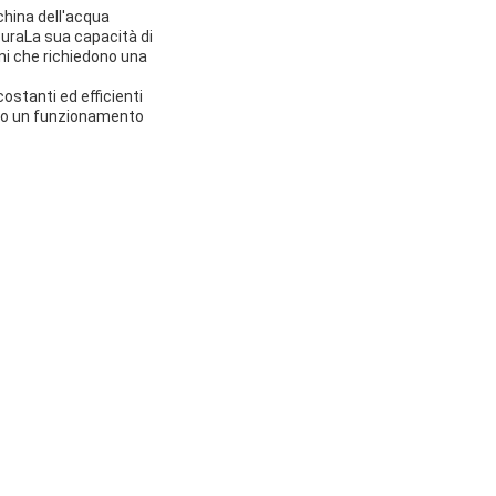
china dell'acqua
 puraLa sua capacità di
ni che richiedono una
ostanti ed efficienti
ono un funzionamento