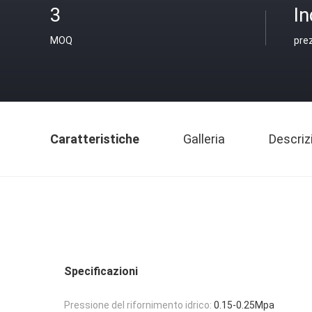
3
In
MOQ
pre
Caratteristiche
Galleria
Descriz
Specificazioni
Pressione del rifornimento idrico:
0.15-0.25Mpa