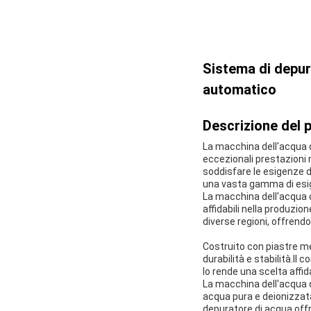
Sistema di depur
automatico
Descrizione del 
La macchina dell'acqua d
eccezionali prestazioni 
soddisfare le esigenze d
una vasta gamma di esi
La macchina dell'acqua d
affidabili nella produzi
diverse regioni, offrendo 
Costruito con piastre met
durabilità e stabilità.Il
lo rende una scelta affida
La macchina dell'acqua de
acqua pura e deionizzat
depuratore di acqua offre