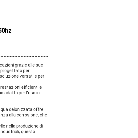
50hz
cazioni grazie alle sue
o progettato per
soluzione versatile per
estazioni efficienti e
o adatto per l'uso in
acqua deionizzata offre
tenza alla corrosione, che
lle nella produzione di
ndustriali, questo