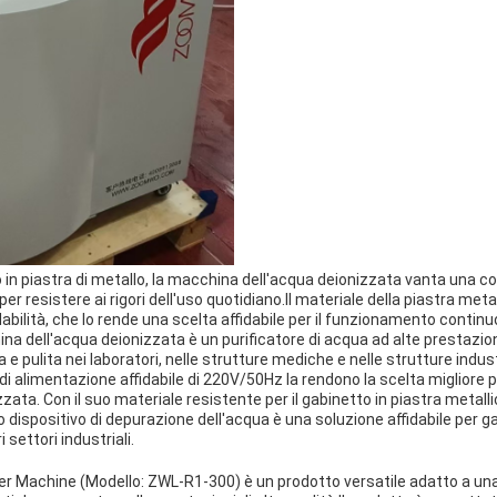
in piastra di metallo, la macchina dell'acqua deionizzata vanta una c
er resistere ai rigori dell'uso quotidiano.Il materiale della piastra met
abilità, che lo rende una scelta affidabile per il funzionamento continuo i
ina dell'acqua deionizzata è un purificatore di acqua ad alte prestazion
e pulita nei laboratori, nelle strutture mediche e nelle strutture indus
di alimentazione affidabile di 220V/50Hz la rendono la scelta migliore p
ata. Con il suo materiale resistente per il gabinetto in piastra metallic
 dispositivo di depurazione dell'acqua è una soluzione affidabile per gar
 settori industriali.
Machine (Modello: ZWL-R1-300) è un prodotto versatile adatto a una v