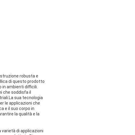
ostruzione robusta e
allica di questo prodotto
n ambienti difficili.
i che soddisfa il
triali.La sua tecnologia
er le applicazioni che
a e il suo corpo in
antire la qualità e la
arietà di applicazioni