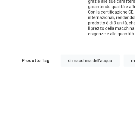
grazie alle sue caratteri
garantendo qualità e affid
Con la certificazione C
internazionali, rendendol
prodotto è di 3 unità, ch
Il prezzo della macchina
esigenze e alle quantità 
Prodotto Tag:
di macchina dell'acqua
ma