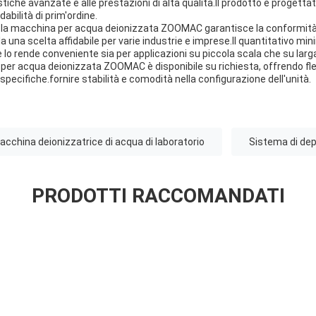
stiche avanzate e alle prestazioni di alta qualità.Il prodotto è progettat
abilità di prim'ordine.
E, la macchina per acqua deionizzata ZOOMAC garantisce la conformità
a una scelta affidabile per varie industrie e imprese.Il quantitativo mi
e lo rende conveniente sia per applicazioni su piccola scala che su larg
 per acqua deionizzata ZOOMAC è disponibile su richiesta, offrendo fless
specifiche.fornire stabilità e comodità nella configurazione dell'unità.
cchina deionizzatrice di acqua di laboratorio
Sistema di dep
PRODOTTI RACCOMANDATI