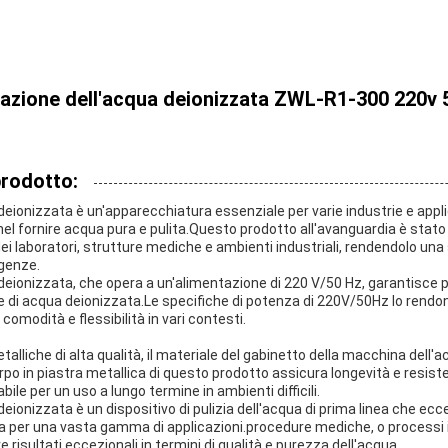
azione dell'acqua deionizzata ZWL-R1-300 220v 
prodotto:
eionizzata è un'apparecchiatura essenziale per varie industrie e appli
nel fornire acqua pura e pulita.Questo prodotto all'avanguardia è stat
ei laboratori, strutture mediche e ambienti industriali, rendendolo una 
genze.
eionizzata, che opera a un'alimentazione di 220 V/50 Hz, garantisce pr
one di acqua deionizzata.Le specifiche di potenza di 220V/50Hz lo rendon
comodità e flessibilità in vari contesti.
alliche di alta qualità, il materiale del gabinetto della macchina dell'
 corpo in piastra metallica di questo prodotto assicura longevità e resis
bile per un uso a lungo termine in ambienti difficili.
ionizzata è un dispositivo di pulizia dell'acqua di prima linea che ecce
a per una vasta gamma di applicazioni.procedure mediche, o processi i
 risultati eccezionali in termini di qualità e purezza dell'acqua.