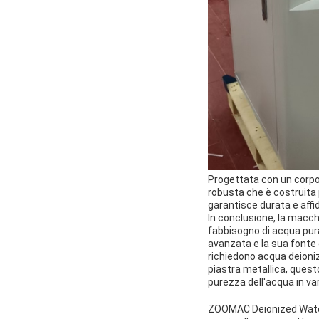
Progettata con un corpo 
robusta che è costruita p
garantisce durata e affid
In conclusione, la macch
fabbisogno di acqua pura 
avanzata e la sua fonte 
richiedono acqua deionizz
piastra metallica, questo
purezza dell'acqua in vari
ZOOMAC Deionized Water 