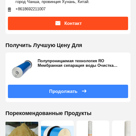
город Чанша, провинция Хунань, Китай.
Ультрачистая система водоснабжения
+8618692211007
Промышленная система очистки воды
Контакт
Деионизированная машина воды
Получить Лучшую Цену Для
Потребительские материалы для очистки воды
Аксессуары системы очистки воды
Полупроницаемая технология RO
Мембранная сепарация воды Очистка
Удаление микроорганизмов
Продолжать
Порекомендованные Продукты