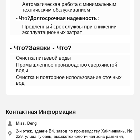
Автоматическая работа с минимальным
техническим обслуживанием
- Что?
Экскурсия
Долгосрочная надежность
Контроль
Свяжитесь С
:
Новости
По Заводу
Качества
Нами
Продленный срок службы при снижении
эксплуатационных затрат
- Что?
Заявки
- Что?
Очистка питьевой воды
Случаи
Запросить
Промышленное производство сверхчистой
Расценки
воды
Очистка и повторное использование сточных
Лабораторная система сверхчистой воды
вод
Ultrapure машина воды
Система очистки сверхчистой воды
Контактная Информация
Оборудование для сверхчистой воды
Miss. Deng
2-й этаж, здание В4, завод по производству Хайпинюань, No
Ультрачистая система фильтрации воды
229, улица Гуюань, высокотехнологичная зона развития,