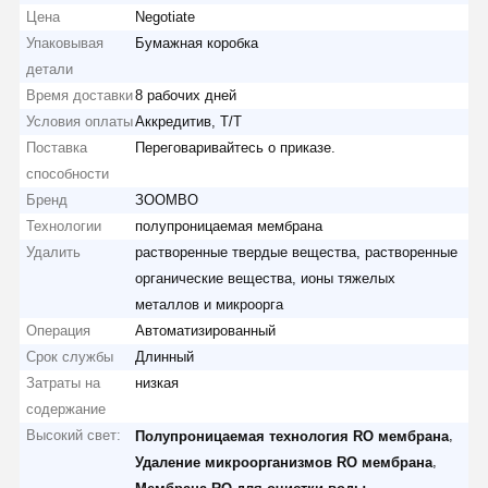
Цена
Negotiate
Упаковывая
Бумажная коробка
детали
Время доставки
8 рабочих дней
Условия оплаты
Аккредитив, T/T
Поставка
Переговаривайтесь о приказе.
способности
Бренд
ЗООМВО
Технологии
полупроницаемая мембрана
Удалить
растворенные твердые вещества, растворенные
органические вещества, ионы тяжелых
металлов и микроорга
Операция
Автоматизированный
Срок службы
Длинный
Затраты на
низкая
содержание
Высокий свет:
,
Полупроницаемая технология RO мембрана
,
Удаление микроорганизмов RO мембрана